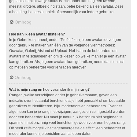
geplaatst hebt of wat je status is. Hieronder kan nog een tweede,
meestal grotere, afbeelding staan, beter bekend als een avatar. Deze
afbeelding is meestal uniek of persoonlijk voor iedere gebruiker.
Omhoog
Hoe kan ik een avatar instellen?
In je Gebruikerspaneel, onder “Profiel” kun je een avatar toevoegen
door gebruik te maken van één van de volgende vier methodes:
Gravatar, Galerij, Afstand of Upload. Het is aan de beheerders om
avatars in te schakelen en om te kiezen op welke manier je een avatar
kan gebruiken. Als je geen avatars kunt gebruiken, neem dan contact
op met een beheerder voor je vragen hierover.
Omhoog
Wat is mijn rang en hoe verander ik mijn rang?
Rangen, welke verschijnen onder je gebruikersnaam, geven een
indicatie over het aantal berchten dat je hebt gemaakt of om bepaalde
gebruikers te identificeren, bijv. moderators en beheerders. Over het
algemeen kun je je rang niet wijzigen, aangezien ze ingesteld worden
door een beheerder. Nu moet je natuurlijk het forum niet beginnen te
spammen met onzinnig veel berichten, gewoon voor een hogere rang.
Dit heeft zelfs mogelijk het tegenovergestelde effect, een beheerder of
moderator kunnen je berichten aantal doen dalen.