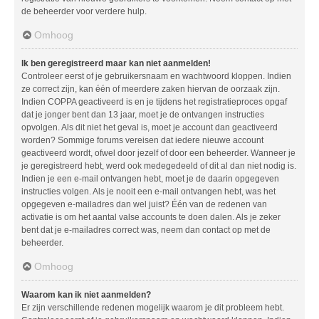
de beheerder voor verdere hulp.
Omhoog
Ik ben geregistreerd maar kan niet aanmelden!
Controleer eerst of je gebruikersnaam en wachtwoord kloppen. Indien
ze correct zijn, kan één of meerdere zaken hiervan de oorzaak zijn.
Indien COPPA geactiveerd is en je tijdens het registratieproces opgaf
dat je jonger bent dan 13 jaar, moet je de ontvangen instructies
opvolgen. Als dit niet het geval is, moet je account dan geactiveerd
worden? Sommige forums vereisen dat iedere nieuwe account
geactiveerd wordt, ofwel door jezelf of door een beheerder. Wanneer je
je geregistreerd hebt, werd ook medegedeeld of dit al dan niet nodig is.
Indien je een e-mail ontvangen hebt, moet je de daarin opgegeven
instructies volgen. Als je nooit een e-mail ontvangen hebt, was het
opgegeven e-mailadres dan wel juist? Één van de redenen van
activatie is om het aantal valse accounts te doen dalen. Als je zeker
bent dat je e-mailadres correct was, neem dan contact op met de
beheerder.
Omhoog
Waarom kan ik niet aanmelden?
Er zijn verschillende redenen mogelijk waarom je dit probleem hebt.