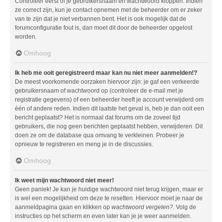
Controleer eerst of je gebruikersnaam en wachtwoord kloppen. Indien
ze correct zijn, kun je contact opnemen met de beheerder om er zeker
van te zijn dat je niet verbannen bent. Het is ook mogelijk dat de
forumconfiguratie fout is, dan moet dit door de beheerder opgelost
worden.
Omhoog
Ik heb me ooit geregistreerd maar kan nu niet meer aanmelden!?
De meest voorkomende oorzaken hiervoor zijn: je gaf een verkeerde
gebruikersnaam of wachtwoord op (controleer de e-mail met je
registratie gegevens) of een beheerder heeft je account verwijderd om
één of andere reden. Indien dit laatste het geval is, heb je dan ooit een
bericht geplaatst? Het is normaal dat forums om de zoveel tijd
gebruikers, die nog geen berichten geplaatst hebben, verwijderen. Dit
doen ze om de database qua omvang te verkleinen. Probeer je
opnieuw te registreren en meng je in de discussies.
Omhoog
Ik weet mijn wachtwoord niet meer!
Geen paniek! Je kan je huidige wachtwoord niet terug krijgen, maar er
is wel een mogelijkheid om deze te resetten. Hiervoor moet je naar de
aanmeldpagina gaan en klikken op
wachtwoord vergeten?
. Volg de
instructies op het scherm en even later kan je je weer aanmelden.