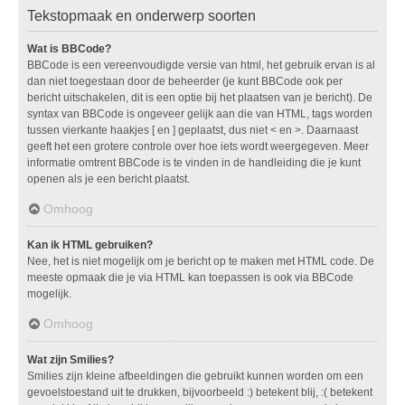
Tekstopmaak en onderwerp soorten
Wat is BBCode?
BBCode is een vereenvoudigde versie van html, het gebruik ervan is al
dan niet toegestaan door de beheerder (je kunt BBCode ook per
bericht uitschakelen, dit is een optie bij het plaatsen van je bericht). De
syntax van BBCode is ongeveer gelijk aan die van HTML, tags worden
tussen vierkante haakjes [ en ] geplaatst, dus niet < en >. Daarnaast
geeft het een grotere controle over hoe iets wordt weergegeven. Meer
informatie omtrent BBCode is te vinden in de handleiding die je kunt
openen als je een bericht plaatst.
Omhoog
Kan ik HTML gebruiken?
Nee, het is niet mogelijk om je bericht op te maken met HTML code. De
meeste opmaak die je via HTML kan toepassen is ook via BBCode
mogelijk.
Omhoog
Wat zijn Smilies?
Smilies zijn kleine afbeeldingen die gebruikt kunnen worden om een
gevoelstoestand uit te drukken, bijvoorbeeld :) betekent blij, :( betekent