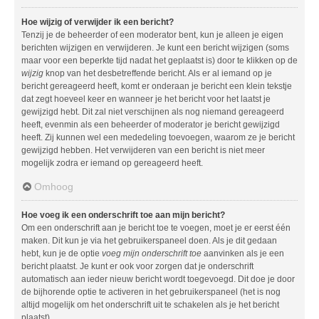
Hoe wijzig of verwijder ik een bericht?
Tenzij je de beheerder of een moderator bent, kun je alleen je eigen
berichten wijzigen en verwijderen. Je kunt een bericht wijzigen (soms
maar voor een beperkte tijd nadat het geplaatst is) door te klikken op de
wijzig
knop van het desbetreffende bericht. Als er al iemand op je
bericht gereageerd heeft, komt er onderaan je bericht een klein tekstje
dat zegt hoeveel keer en wanneer je het bericht voor het laatst je
gewijzigd hebt. Dit zal niet verschijnen als nog niemand gereageerd
heeft, evenmin als een beheerder of moderator je bericht gewijzigd
heeft. Zij kunnen wel een mededeling toevoegen, waarom ze je bericht
gewijzigd hebben. Het verwijderen van een bericht is niet meer
mogelijk zodra er iemand op gereageerd heeft.
Omhoog
Hoe voeg ik een onderschrift toe aan mijn bericht?
Om een onderschrift aan je bericht toe te voegen, moet je er eerst één
maken. Dit kun je via het gebruikerspaneel doen. Als je dit gedaan
hebt, kun je de optie
voeg mijn onderschrift toe
aanvinken als je een
bericht plaatst. Je kunt er ook voor zorgen dat je onderschrift
automatisch aan ieder nieuw bericht wordt toegevoegd. Dit doe je door
de bijhorende optie te activeren in het gebruikerspaneel (het is nog
altijd mogelijk om het onderschrift uit te schakelen als je het bericht
plaatst).