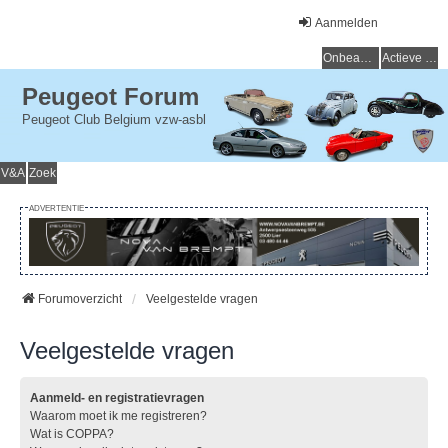
Aanmelden
Onbeantwoorde onderwerpen
Actieve onderwerpen
Peugeot Forum
Peugeot Club Belgium vzw-asbl
V&A
Zoek
ADVERTENTIE
Forumoverzicht
Veelgestelde vragen
Veelgestelde vragen
Aanmeld- en registratievragen
Waarom moet ik me registreren?
Wat is COPPA?