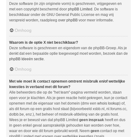
Deze software (in zijn originele vorm) is geschreven, vrijgegeven en
met een copyright beschermd door
phpBB Limited
. De software is
beschikbaar onder de GNU General Public License en mag vrij
verspreid worden, raadpleeg
over phpBB
voor meer informatie.
Omhoog
Waarom is de optie X niet beschikbaar?
Deze software is geschreven en eigendom van de phpBB-Groep. Als je
denkt dat een bepaalde optie toegevoegd moet worden, bezoek dan de
phpBB Ideeën sectie
.
Omhoog
Met wie moet ik contact opnemen omtrent misbruik en/of wettelijke
kwesties in verband met dit forum?
Alle beheerders die op de "het team"-pagina vermeld worden, staan
open voor je klachten. Als je geen reactie hebt gekregen, kun je contact
opnemen met de eigenaar van het domein (dmv een
whois lookup
) of,
als dit forum op een gratis host staat (bijvoorbeeld xsbb.nl, nl.forums.cc,
dotbb.be, enz.), het beheer of misbruik-afdeling van de gratis host.
Wees je er bewust van dat phpBB Limited
geen inspraak
heeft en dus
in geen enkel geval aansprakelijk gehouden kan worden over hoe,
waar en door wie dit forum gebruikt wordt. Neem
geen
contact op met
phpBB Limited met vragen over wettelijke kwesties (zoals