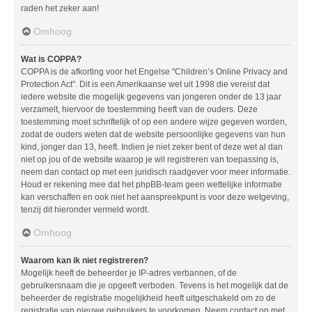
raden het zeker aan!
Omhoog
Wat is COPPA?
COPPA is de afkorting voor het Engelse "Children’s Online Privacy and
Protection Act". Dit is een Amerikaanse wet uit 1998 die vereist dat
iedere website die mogelijk gegevens van jongeren onder de 13 jaar
verzamelt, hiervoor de toestemming heeft van de ouders. Deze
toestemming moet schriftelijk of op een andere wijze gegeven worden,
zodat de ouders weten dat de website persoonlijke gegevens van hun
kind, jonger dan 13, heeft. Indien je niet zeker bent of deze wet al dan
niet op jou of de website waarop je wil registreren van toepassing is,
neem dan contact op met een juridisch raadgever voor meer informatie.
Houd er rekening mee dat het phpBB-team geen wettelijke informatie
kan verschaffen en ook niet het aanspreekpunt is voor deze wetgeving,
tenzij dit hieronder vermeld wordt.
Omhoog
Waarom kan ik niet registreren?
Mogelijk heeft de beheerder je IP-adres verbannen, of de
gebruikersnaam die je opgeeft verboden. Tevens is het mogelijk dat de
beheerder de registratie mogelijkheid heeft uitgeschakeld om zo de
registratie van nieuwe gebruikers te voorkomen. Neem contact op met