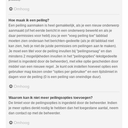
Omhoog
Hoe maak ik een peiling?
Een peiling aanmaken is heel gemakkelijk, als je een nieuw onderwerp
aanmaakt (of het eerste bericht in een onderwerp bewerkt en als je
daar permissies voor hebt) zou je een "voeg peiling toe" tabblad
moeten zien onderaan het berichten-gedeelte (als je dit tabblad niet
kan zien, heb je niet de juiste permissies om peilingen aan te maken).
Je moet een titel voor de peiling invullen bij "peilingsvraag" en dan
minstens 2 mogelijkheden invullen in het "peilingopties"-tekstgedeelte
(limiet is ingesteld door de beheerder), met elke optie gescheiden door
middel van een nieuwe regel. Je kunt ook instellen hoeveel opties een
gebruiker mag kiezen onder "opties per gebruiker" en een tijdslimiet in
dagen voor de peiling (0 is een peiling van oneindige duur).
Omhoog
Waarom kan ik niet meer peilingsopties toevoegen?
De limiet voor de peilingsopties is ingesteld door de beheerder. Indien
je meer opties denkt nodig te hebben dan het toegestane aantal, neem
dan contact op met de beheerder.
Omhoog