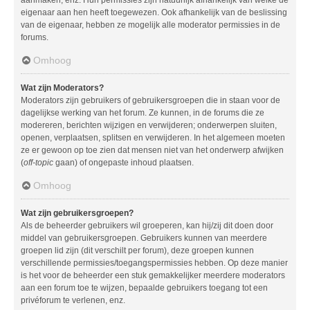
aanmaken, enz. Hun permissies zijn natuurlijk afhankelijk van welke de
eigenaar aan hen heeft toegewezen. Ook afhankelijk van de beslissing
van de eigenaar, hebben ze mogelijk alle moderator permissies in de
forums.
Omhoog
Wat zijn Moderators?
Moderators zijn gebruikers of gebruikersgroepen die in staan voor de
dagelijkse werking van het forum. Ze kunnen, in de forums die ze
modereren, berichten wijzigen en verwijderen; onderwerpen sluiten,
openen, verplaatsen, splitsen en verwijderen. In het algemeen moeten
ze er gewoon op toe zien dat mensen niet van het onderwerp afwijken
(
off-topic
gaan) of ongepaste inhoud plaatsen.
Omhoog
Wat zijn gebruikersgroepen?
Als de beheerder gebruikers wil groeperen, kan hij/zij dit doen door
middel van gebruikersgroepen. Gebruikers kunnen van meerdere
groepen lid zijn (dit verschilt per forum), deze groepen kunnen
verschillende permissies/toegangspermissies hebben. Op deze manier
is het voor de beheerder een stuk gemakkelijker meerdere moderators
aan een forum toe te wijzen, bepaalde gebruikers toegang tot een
privéforum te verlenen, enz.