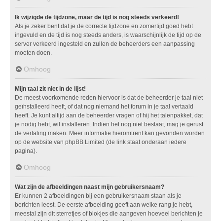
Ik wijzigde de tijdzone, maar de tijd is nog steeds verkeerd!
Als je zeker bent dat je de correcte tijdzone en zomertijd goed hebt
ingevuld en de tijd is nog steeds anders, is waarschijnlijk de tijd op de
server verkeerd ingesteld en zullen de beheerders een aanpassing
moeten doen.
Omhoog
Mijn taal zit niet in de lijst!
De meest voorkomende reden hiervoor is dat de beheerder je taal niet
geïnstalleerd heeft, of dat nog niemand het forum in je taal vertaald
heeft. Je kunt altijd aan de beheerder vragen of hij het talenpakket, dat
je nodig hebt, wil installeren. Indien het nog niet bestaat, mag je gerust
de vertaling maken. Meer informatie hieromtrent kan gevonden worden
op de website van phpBB Limited (de link staat onderaan iedere
pagina).
Omhoog
Wat zijn de afbeeldingen naast mijn gebruikersnaam?
Er kunnen 2 afbeeldingen bij een gebruikersnaam staan als je
berichten leest. De eerste afbeelding geeft aan welke rang je hebt,
meestal zijn dit sterretjes of blokjes die aangeven hoeveel berichten je