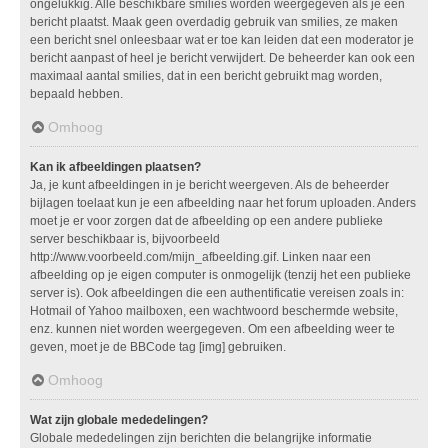
ongelukkig. Alle beschikbare smilies worden weergegeven als je een
bericht plaatst. Maak geen overdadig gebruik van smilies, ze maken
een bericht snel onleesbaar wat er toe kan leiden dat een moderator je
bericht aanpast of heel je bericht verwijdert. De beheerder kan ook een
maximaal aantal smilies, dat in een bericht gebruikt mag worden,
bepaald hebben.
Omhoog
Kan ik afbeeldingen plaatsen?
Ja, je kunt afbeeldingen in je bericht weergeven. Als de beheerder
bijlagen toelaat kun je een afbeelding naar het forum uploaden. Anders
moet je er voor zorgen dat de afbeelding op een andere publieke
server beschikbaar is, bijvoorbeeld
http://www.voorbeeld.com/mijn_afbeelding.gif. Linken naar een
afbeelding op je eigen computer is onmogelijk (tenzij het een publieke
server is). Ook afbeeldingen die een authentificatie vereisen zoals in:
Hotmail of Yahoo mailboxen, een wachtwoord beschermde website,
enz. kunnen niet worden weergegeven. Om een afbeelding weer te
geven, moet je de BBCode tag [img] gebruiken.
Omhoog
Wat zijn globale mededelingen?
Globale mededelingen zijn berichten die belangrijke informatie