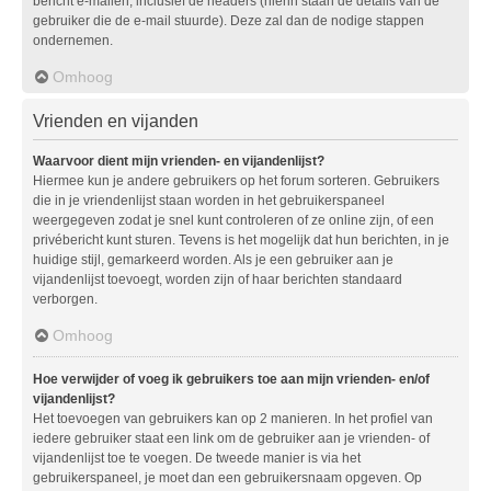
bericht e-mailen, inclusief de headers (hierin staan de details van de
gebruiker die de e-mail stuurde). Deze zal dan de nodige stappen
ondernemen.
Omhoog
Vrienden en vijanden
Waarvoor dient mijn vrienden- en vijandenlijst?
Hiermee kun je andere gebruikers op het forum sorteren. Gebruikers
die in je vriendenlijst staan worden in het gebruikerspaneel
weergegeven zodat je snel kunt controleren of ze online zijn, of een
privébericht kunt sturen. Tevens is het mogelijk dat hun berichten, in je
huidige stijl, gemarkeerd worden. Als je een gebruiker aan je
vijandenlijst toevoegt, worden zijn of haar berichten standaard
verborgen.
Omhoog
Hoe verwijder of voeg ik gebruikers toe aan mijn vrienden- en/of
vijandenlijst?
Het toevoegen van gebruikers kan op 2 manieren. In het profiel van
iedere gebruiker staat een link om de gebruiker aan je vrienden- of
vijandenlijst toe te voegen. De tweede manier is via het
gebruikerspaneel, je moet dan een gebruikersnaam opgeven. Op