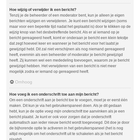
Hoe wijzig of verwijder ik een bericht?
Tenzij je de beheerder of een moderator bent, kun je alleen je eigen
berichten wijzigen en verwijderen. Je kunt een bericht wijzigen (soms
maar voor een beperkte tijd nadat het geplaatst is) door te klikken op de
wijzig
knop van het desbetreffende bericht. Als er al iemand op je
bericht gereageerd heeft, komt er onderaan je bericht een klein tekstje
dat zegt hoeveel keer en wanneer je het bericht voor het laatst je
gewijzigd hebt. Dit zal niet verschijnen als nog niemand gereageerd
heeft, evenmin als een beheerder of moderator je bericht gewijzigd
heeft. Zij kunnen wel een mededeling toevoegen, waarom ze je bericht
gewijzigd hebben. Het verwijderen van een bericht is niet meer
mogelijk zodra er iemand op gereageerd heeft.
Omhoog
Hoe voeg ik een onderschrift toe aan mijn bericht?
Om een onderschrift aan je bericht toe te voegen, moet je er eerst één
maken. Dit kun je via het gebruikerspaneel doen. Als je dit gedaan
hebt, kun je de optie
voeg mijn onderschrift toe
aanvinken als je een
bericht plaatst. Je kunt er ook voor zorgen dat je onderschrift
automatisch aan ieder nieuw bericht wordt toegevoegd. Dit doe je door
de bijhorende optie te activeren in het gebruikerspaneel (het is nog
altijd mogelijk om het onderschrift uit te schakelen als je het bericht
plaatst).