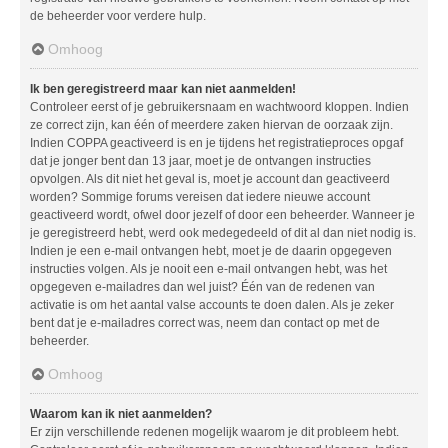
de beheerder voor verdere hulp.
Omhoog
Ik ben geregistreerd maar kan niet aanmelden!
Controleer eerst of je gebruikersnaam en wachtwoord kloppen. Indien
ze correct zijn, kan één of meerdere zaken hiervan de oorzaak zijn.
Indien COPPA geactiveerd is en je tijdens het registratieproces opgaf
dat je jonger bent dan 13 jaar, moet je de ontvangen instructies
opvolgen. Als dit niet het geval is, moet je account dan geactiveerd
worden? Sommige forums vereisen dat iedere nieuwe account
geactiveerd wordt, ofwel door jezelf of door een beheerder. Wanneer je
je geregistreerd hebt, werd ook medegedeeld of dit al dan niet nodig is.
Indien je een e-mail ontvangen hebt, moet je de daarin opgegeven
instructies volgen. Als je nooit een e-mail ontvangen hebt, was het
opgegeven e-mailadres dan wel juist? Één van de redenen van
activatie is om het aantal valse accounts te doen dalen. Als je zeker
bent dat je e-mailadres correct was, neem dan contact op met de
beheerder.
Omhoog
Waarom kan ik niet aanmelden?
Er zijn verschillende redenen mogelijk waarom je dit probleem hebt.