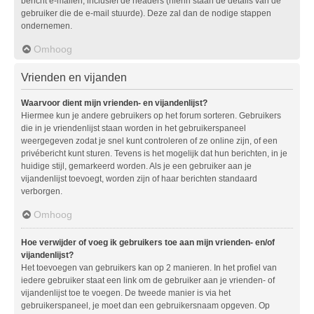
bericht e-mailen, inclusief de headers (hierin staan de details van de
gebruiker die de e-mail stuurde). Deze zal dan de nodige stappen
ondernemen.
Omhoog
Vrienden en vijanden
Waarvoor dient mijn vrienden- en vijandenlijst?
Hiermee kun je andere gebruikers op het forum sorteren. Gebruikers
die in je vriendenlijst staan worden in het gebruikerspaneel
weergegeven zodat je snel kunt controleren of ze online zijn, of een
privébericht kunt sturen. Tevens is het mogelijk dat hun berichten, in je
huidige stijl, gemarkeerd worden. Als je een gebruiker aan je
vijandenlijst toevoegt, worden zijn of haar berichten standaard
verborgen.
Omhoog
Hoe verwijder of voeg ik gebruikers toe aan mijn vrienden- en/of
vijandenlijst?
Het toevoegen van gebruikers kan op 2 manieren. In het profiel van
iedere gebruiker staat een link om de gebruiker aan je vrienden- of
vijandenlijst toe te voegen. De tweede manier is via het
gebruikerspaneel, je moet dan een gebruikersnaam opgeven. Op