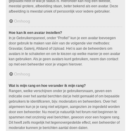
geplaatst hebt of wat je status is. Hieronder kan nog een tweede,
meestal grotere, afbeelding staan, beter bekend als een avatar. Deze
afbeelding is meestal uniek of persoonlijk voor iedere gebruiker.
Omhoog
Hoe kan ik een avatar instellen?
In je Gebruikerspaneel, onder “Profiel” kun je een avatar toevoegen
door gebruik te maken van één van de volgende vier methodes:
Gravatar, Galerij, Afstand of Upload. Het is aan de beheerders om
avatars in te schakelen en om te kiezen op welke manier je een avatar
kan gebruiken. Als je geen avatars kunt gebruiken, neem dan contact
op met een beheerder voor je vragen hierover.
Omhoog
Wat is mijn rang en hoe verander ik mijn rang?
Rangen, welke verschijnen onder je gebruikersnaam, geven een
indicatie over het aantal berchten dat je hebt gemaakt of om bepaalde
gebruikers te identificeren, bijv. moderators en beheerders. Over het
algemeen kun je je rang niet wijzigen, aangezien ze ingesteld worden
door een beheerder. Nu moet je natuurlijk het forum niet beginnen te
spammen met onzinnig veel berichten, gewoon voor een hogere rang.
Dit heeft zelfs mogelijk het tegenovergestelde effect, een beheerder of
moderator kunnen je berichten aantal doen dalen.