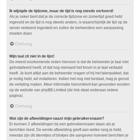
Ik wijzigde de tijdzone, maar de tijd is nog steeds verkeerd!
Als je zeker bent dat je de correcte tijdzone en zomertijd goed hebt
ingevuld en de tijd is nog steeds anders, is waarschijnlijk de tijd op de
server verkeerd ingesteld en zullen de beheerders een aanpassing
moeten doen.
Omhoog
Mijn taal zit niet in de lijst!
De meest voorkomende reden hiervoor is dat de beheerder je taal niet
geïnstalleerd heeft, of dat nog niemand het forum in je taal vertaald
heeft. Je kunt altijd aan de beheerder vragen of hij het talenpakket, dat
je nodig hebt, wil installeren. Indien het nog niet bestaat, mag je gerust
de vertaling maken. Meer informatie hieromtrent kan gevonden worden
op de website van phpBB Limited (de link staat onderaan iedere
pagina).
Omhoog
Wat zijn de afbeeldingen naast mijn gebruikersnaam?
Er kunnen 2 afbeeldingen bij een gebruikersnaam staan als je
berichten leest. De eerste afbeelding geeft aan welke rang je hebt,
meestal zijn dit sterretjes of blokjes die aangeven hoeveel berichten je