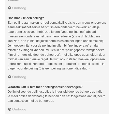
Omhoog
Hoe maak ik een peiling?
Een peiling aanmaken is heel gemakkelijk, als je een nieuw onderwerp
aanmaakt (of het eerste bericht in een onderwerp bewerkt en als je
daar permissies voor hebt) zou je een "voeg peiling toe" tabblad
moeten zien onderaan het berichten-gedeelte (als je dit tabblad niet
kan zien, heb je niet de juiste permissies om peilingen aan te maken).
Je moet een titel voor de peiling invullen bij "peilingsvraag" en dan
minstens 2 mogelijkheden invullen in het "peilingopties"-tekstgedeelte
(limiet is ingesteld door de beheerder), met elke optie gescheiden door
middel van een nieuwe regel. Je kunt ook instellen hoeveel opties een
gebruiker mag kiezen onder "opties per gebruiker" en een tijdslimiet in
dagen voor de peiling (0 is een peiling van oneindige duur).
Omhoog
Waarom kan ik niet meer peilingsopties toevoegen?
De limiet voor de peilingsopties is ingesteld door de beheerder. Indien
je meer opties denkt nodig te hebben dan het toegestane aantal, neem
dan contact op met de beheerder.
Omhoog