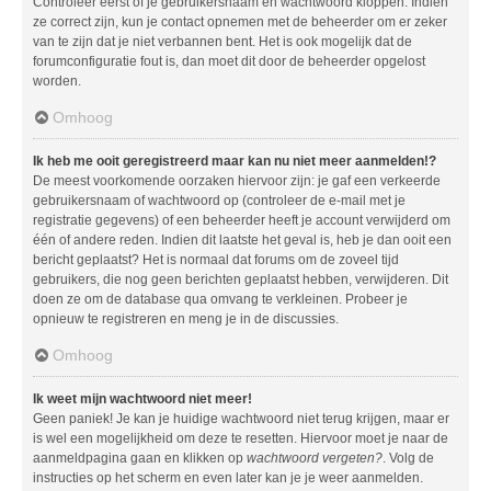
Controleer eerst of je gebruikersnaam en wachtwoord kloppen. Indien
ze correct zijn, kun je contact opnemen met de beheerder om er zeker
van te zijn dat je niet verbannen bent. Het is ook mogelijk dat de
forumconfiguratie fout is, dan moet dit door de beheerder opgelost
worden.
Omhoog
Ik heb me ooit geregistreerd maar kan nu niet meer aanmelden!?
De meest voorkomende oorzaken hiervoor zijn: je gaf een verkeerde
gebruikersnaam of wachtwoord op (controleer de e-mail met je
registratie gegevens) of een beheerder heeft je account verwijderd om
één of andere reden. Indien dit laatste het geval is, heb je dan ooit een
bericht geplaatst? Het is normaal dat forums om de zoveel tijd
gebruikers, die nog geen berichten geplaatst hebben, verwijderen. Dit
doen ze om de database qua omvang te verkleinen. Probeer je
opnieuw te registreren en meng je in de discussies.
Omhoog
Ik weet mijn wachtwoord niet meer!
Geen paniek! Je kan je huidige wachtwoord niet terug krijgen, maar er
is wel een mogelijkheid om deze te resetten. Hiervoor moet je naar de
aanmeldpagina gaan en klikken op
wachtwoord vergeten?
. Volg de
instructies op het scherm en even later kan je je weer aanmelden.