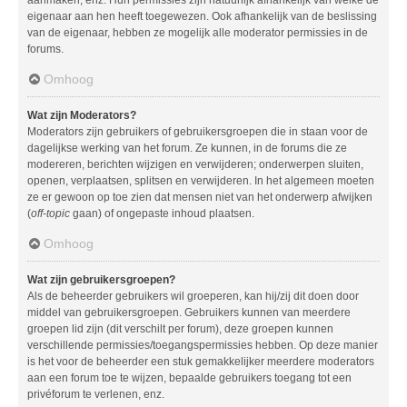
aanmaken, enz. Hun permissies zijn natuurlijk afhankelijk van welke de
eigenaar aan hen heeft toegewezen. Ook afhankelijk van de beslissing
van de eigenaar, hebben ze mogelijk alle moderator permissies in de
forums.
Omhoog
Wat zijn Moderators?
Moderators zijn gebruikers of gebruikersgroepen die in staan voor de
dagelijkse werking van het forum. Ze kunnen, in de forums die ze
modereren, berichten wijzigen en verwijderen; onderwerpen sluiten,
openen, verplaatsen, splitsen en verwijderen. In het algemeen moeten
ze er gewoon op toe zien dat mensen niet van het onderwerp afwijken
(
off-topic
gaan) of ongepaste inhoud plaatsen.
Omhoog
Wat zijn gebruikersgroepen?
Als de beheerder gebruikers wil groeperen, kan hij/zij dit doen door
middel van gebruikersgroepen. Gebruikers kunnen van meerdere
groepen lid zijn (dit verschilt per forum), deze groepen kunnen
verschillende permissies/toegangspermissies hebben. Op deze manier
is het voor de beheerder een stuk gemakkelijker meerdere moderators
aan een forum toe te wijzen, bepaalde gebruikers toegang tot een
privéforum te verlenen, enz.