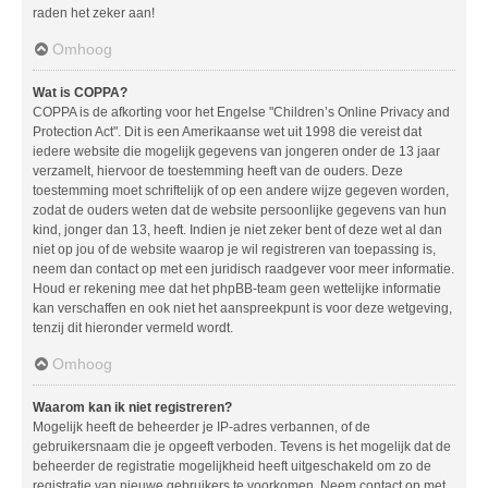
raden het zeker aan!
Omhoog
Wat is COPPA?
COPPA is de afkorting voor het Engelse "Children’s Online Privacy and
Protection Act". Dit is een Amerikaanse wet uit 1998 die vereist dat
iedere website die mogelijk gegevens van jongeren onder de 13 jaar
verzamelt, hiervoor de toestemming heeft van de ouders. Deze
toestemming moet schriftelijk of op een andere wijze gegeven worden,
zodat de ouders weten dat de website persoonlijke gegevens van hun
kind, jonger dan 13, heeft. Indien je niet zeker bent of deze wet al dan
niet op jou of de website waarop je wil registreren van toepassing is,
neem dan contact op met een juridisch raadgever voor meer informatie.
Houd er rekening mee dat het phpBB-team geen wettelijke informatie
kan verschaffen en ook niet het aanspreekpunt is voor deze wetgeving,
tenzij dit hieronder vermeld wordt.
Omhoog
Waarom kan ik niet registreren?
Mogelijk heeft de beheerder je IP-adres verbannen, of de
gebruikersnaam die je opgeeft verboden. Tevens is het mogelijk dat de
beheerder de registratie mogelijkheid heeft uitgeschakeld om zo de
registratie van nieuwe gebruikers te voorkomen. Neem contact op met