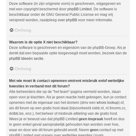
Deze software (in zijn originele vorm) is geschreven, vrijgegeven en
met een copyright beschermd door
phpBB Limited
. De software is
beschikbaar onder de GNU General Public License en mag vrij
verspreid worden, raadpleeg
over phpBB
voor meer informatie.
Omhoog
Waarom is de optie X niet beschikbaar?
Deze software is geschreven en eigendom van de phpBB-Groep. Als je
denkt dat een bepaalde optie toegevoegd moet worden, bezoek dan de
phpBB Ideeën sectie
.
Omhoog
Met wie moet ik contact opnemen omtrent misbruik en/of wettelijke
kwesties in verband met dit forum?
Alle beheerders die op de "het team"-pagina vermeld worden, staan
open voor je klachten. Als je geen reactie hebt gekregen, kun je contact
opnemen met de eigenaar van het domein (dmv een
whois lookup
) of,
als dit forum op een gratis host staat (bijvoorbeeld xsbb.nl, nl.forums.cc,
dotbb.be, enz.), het beheer of misbruik-afdeling van de gratis host.
Wees je er bewust van dat phpBB Limited
geen inspraak
heeft en dus
in geen enkel geval aansprakelijk gehouden kan worden over hoe,
waar en door wie dit forum gebruikt wordt. Neem
geen
contact op met
phpBB Limited met vragen over wettelijke kwesties (zoals