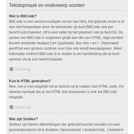
Tekstopmaak en onderwerp soorten
Wat is BBCode?
BBCode is een vereenvoudigde versie van html, het gebruik ervan is al
dan niet toegestaan door de beheerder (je kunt BBCode ook per
bericht uitschakelen, dit is een optie bij het plaatsen van je bericht). De
syntax van BBCode is ongeveer gelijk aan die van HTML, tags worden
tussen vierkante haakjes [ en ] geplaatst, dus niet < en >. Daarnaast
geeft het een grotere controle over hoe iets wordt weergegeven. Meer
informatie omtrent BBCode is te vinden in de handleiding die je kunt
openen als je een bericht plaatst.
Omhoog
Kan ik HTML gebruiken?
Nee, het is niet mogelijk om je bericht op te maken met HTML code. De
meeste opmaak die je via HTML kan toepassen is ook via BBCode
mogelijk.
Omhoog
Wat zijn Smilies?
Smilies zijn kleine afbeeldingen die gebruikt kunnen worden om een
gevoelstoestand uit te drukken, bijvoorbeeld :) betekent blij, :( betekent