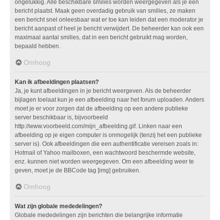
ongelukkig. Alle beschikbare smilies worden weergegeven als je een
bericht plaatst. Maak geen overdadig gebruik van smilies, ze maken
een bericht snel onleesbaar wat er toe kan leiden dat een moderator je
bericht aanpast of heel je bericht verwijdert. De beheerder kan ook een
maximaal aantal smilies, dat in een bericht gebruikt mag worden,
bepaald hebben.
Omhoog
Kan ik afbeeldingen plaatsen?
Ja, je kunt afbeeldingen in je bericht weergeven. Als de beheerder
bijlagen toelaat kun je een afbeelding naar het forum uploaden. Anders
moet je er voor zorgen dat de afbeelding op een andere publieke
server beschikbaar is, bijvoorbeeld
http://www.voorbeeld.com/mijn_afbeelding.gif. Linken naar een
afbeelding op je eigen computer is onmogelijk (tenzij het een publieke
server is). Ook afbeeldingen die een authentificatie vereisen zoals in:
Hotmail of Yahoo mailboxen, een wachtwoord beschermde website,
enz. kunnen niet worden weergegeven. Om een afbeelding weer te
geven, moet je de BBCode tag [img] gebruiken.
Omhoog
Wat zijn globale mededelingen?
Globale mededelingen zijn berichten die belangrijke informatie