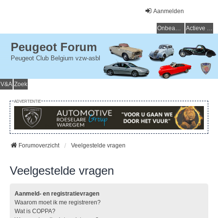
Aanmelden
Onbeantwoorde onderwerpen
Actieve onderwerpen
Peugeot Forum
Peugeot Club Belgium vzw-asbl
V&A
Zoek
ADVERTENTIE
Forumoverzicht
Veelgestelde vragen
Veelgestelde vragen
Aanmeld- en registratievragen
Waarom moet ik me registreren?
Wat is COPPA?