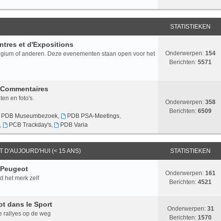
STATISTIEKEN
tres et d'Expositions
Onderwerpen:
154
lgium of anderen. Deze evenementen staan open voor het
Berichten:
5571
t Commentaires
n en foto's.
Onderwerpen:
358
Berichten:
6509
PDB Museumbezoek
,
PDB PSA-Meetings
,
,
PCB Trackday's
,
PDB Varia
T D'AUJOURD'HUI (< 15 ANS)
STATISTIEKEN
 Peugeot
Onderwerpen:
161
d het merk zelf
Berichten:
4521
ot dans le Sport
Onderwerpen:
31
e rallyes op de weg
Berichten:
1570