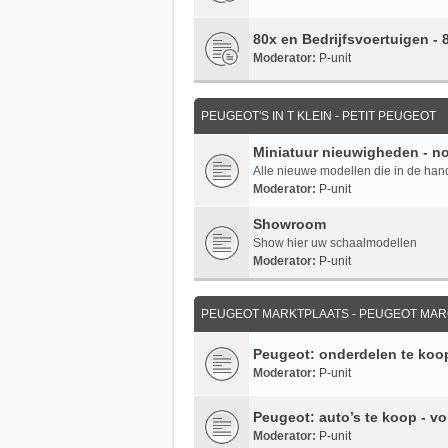
80x en Bedrijfsvoertuigen -
Moderator:
P-unit
PEUGEOT'S IN T KLEIN - PETIT PEUGEOT
Miniatuur nieuwigheden - n
Alle nieuwe modellen die in de ha
Moderator:
P-unit
Showroom
Show hier uw schaalmodellen
Moderator:
P-unit
PEUGEOT MARKTPLAATS - PEUGEOT MA
Peugeot: onderdelen te koop
Moderator:
P-unit
Peugeot: auto’s te koop - vo
Moderator:
P-unit