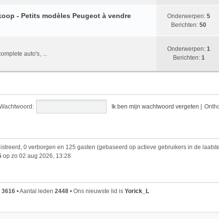
koop - Petits modèles Peugeot à vendre
Onderwerpen:
5
Berichten:
50
Onderwerpen:
1
mplete auto's, ...
Berichten:
1
Wachtwoord:
Ik ben mijn wachtwoord vergeten
|
Onth
gistreerd, 0 verborgen en 125 gasten (gebaseerd op actieve gebruikers in de laatst
5
op zo 02 aug 2026, 13:28
n
3616
• Aantal leden
2448
• Ons nieuwste lid is
Yorick_L