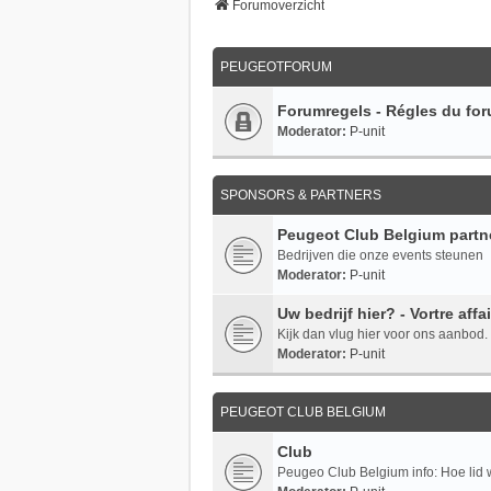
Forumoverzicht
PEUGEOTFORUM
Forumregels - Régles du fo
Moderator:
P-unit
SPONSORS & PARTNERS
Peugeot Club Belgium partn
Bedrijven die onze events steunen
Moderator:
P-unit
Uw bedrijf hier? - Vortre affai
Kijk dan vlug hier voor ons aanbod.
Moderator:
P-unit
PEUGEOT CLUB BELGIUM
Club
Peugeo Club Belgium info: Hoe li