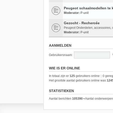
Peugeot schaalmodellen te 
Moderator:
P-unit
Gezocht - Rechercée
Peugeot Onderdelen, accessoires, co
Moderator:
P-unit
AANMELDEN
Gebruikersnaam:
WIE IS ER ONLINE
In totaal zijn er
125
gebruikers online :: 0 gere
Het grootste aantal gebruikers online was
124
STATISTIEKEN
Aantal berichten
105390
• Aantal onderwerpe