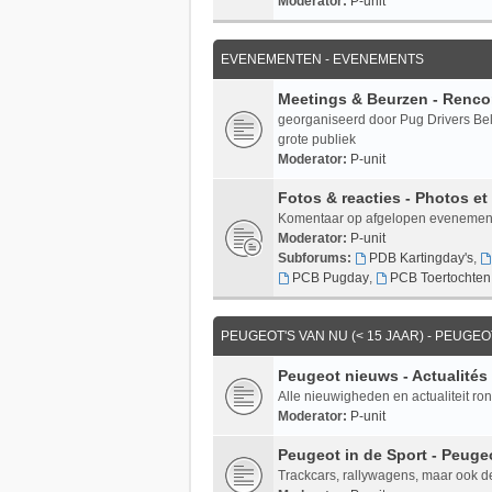
Moderator:
P-unit
EVENEMENTEN - EVENEMENTS
Meetings & Beurzen - Rencon
georganiseerd door Pug Drivers Be
grote publiek
Moderator:
P-unit
Fotos & reacties - Photos e
Komentaar op afgelopen evenemente
Moderator:
P-unit
Subforums:
PDB Kartingday's
,
PCB Pugday
,
PCB Toertochten
PEUGEOT'S VAN NU (< 15 JAAR) - PEUGEO
Peugeot nieuws - Actualités
Alle nieuwigheden en actualiteit ron
Moderator:
P-unit
Peugeot in de Sport - Peuge
Trackcars, rallywagens, maar ook d