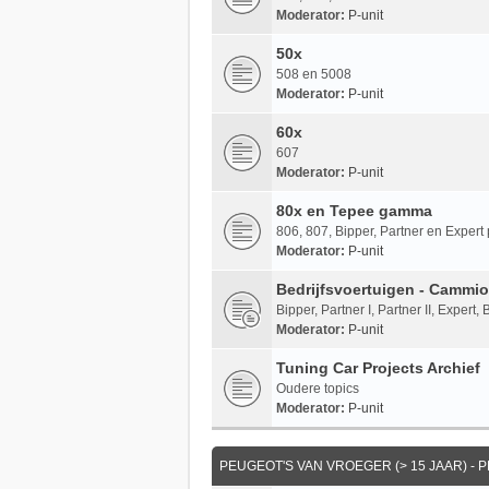
Moderator:
P-unit
50x
508 en 5008
Moderator:
P-unit
60x
607
Moderator:
P-unit
80x en Tepee gamma
806, 807, Bipper, Partner en Expe
Moderator:
P-unit
Bedrijfsvoertuigen - Cammio
Bipper, Partner I, Partner II, Expert,
Moderator:
P-unit
Tuning Car Projects Archief
Oudere topics
Moderator:
P-unit
PEUGEOT'S VAN VROEGER (> 15 JAAR) - P