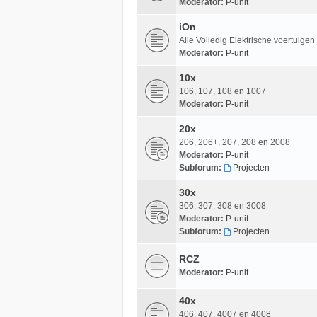
Moderator:
P-unit
iOn
Alle Volledig Elektrische voertuige
Moderator:
P-unit
10x
106, 107, 108 en 1007
Moderator:
P-unit
20x
206, 206+, 207, 208 en 2008
Moderator:
P-unit
Subforum:
Projecten
30x
306, 307, 308 en 3008
Moderator:
P-unit
Subforum:
Projecten
RCZ
Moderator:
P-unit
40x
406, 407, 4007 en 4008