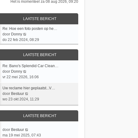
Het is momenteel za 08 aug 2026, 09:20
LAATSTE BERICHT
L
Re: Hoe een foto posten op he…
a
B
door
Donny
a
e
do 22 feb 2024, 08:29
t
k
s
i
LAATSTE BERICHT
t
j
e
k
L
Re: Bano's Splendid Car Clean…
b
l
a
B
door
Donny
e
a
a
e
vr 22 mei 2026, 16:06
r
a
t
k
i
t
s
L
i
Uw reclame hier geplaatst...V…
c
s
t
a
j
B
door
Bestuur
h
t
e
a
k
e
wo 23 okt 2024, 11:29
t
e
b
t
l
k
b
e
s
a
i
e
r
t
a
j
LAATSTE BERICHT
r
i
e
t
k
i
c
b
s
l
c
L
B
door
Bestuur
h
e
t
a
h
a
e
ma 19 mei 2025, 07:43
t
r
e
a