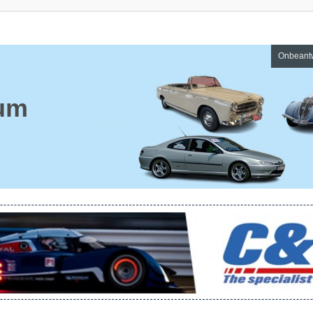
Onbeant
um