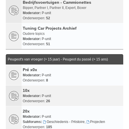
Bedrijfsvoertuigen - Cammionettes
Bipper, Partner I, Partner II, Expert, Boxer
Moderator:
P-unit
Onderwerpen:
52
Tuning Car Projects Archief
Oudere topics
Moderator:
P-unit
Onderwerpen:
51
Peugeot's van vroeger (> 15 jaar) - Peugeot du passé (> 15 ans)
Pré x0x
Moderator:
P-unit
Onderwerpen:
8
10x
Moderator:
P-unit
Onderwerpen:
26
20x
Moderator:
P-unit
Subforums:
Geschiedenis - l'Histoire
,
Projecten
Onderwerpen:
185