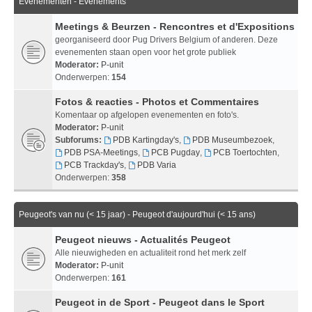
Evenementen - Evenements
Meetings & Beurzen - Rencontres et d'Expositions
georganiseerd door Pug Drivers Belgium of anderen. Deze
evenementen staan open voor het grote publiek
Moderator:
P-unit
Onderwerpen:
154
Fotos & reacties - Photos et Commentaires
Komentaar op afgelopen evenementen en foto's.
Moderator:
P-unit
Subforums:
PDB Kartingday's
,
PDB Museumbezoek
,
PDB PSA-Meetings
,
PCB Pugday
,
PCB Toertochten
,
PCB Trackday's
,
PDB Varia
Onderwerpen:
358
Peugeot's van nu (< 15 jaar) - Peugeot d'aujourd'hui (< 15 ans)
Peugeot nieuws - Actualités Peugeot
Alle nieuwigheden en actualiteit rond het merk zelf
Moderator:
P-unit
Onderwerpen:
161
Peugeot in de Sport - Peugeot dans le Sport