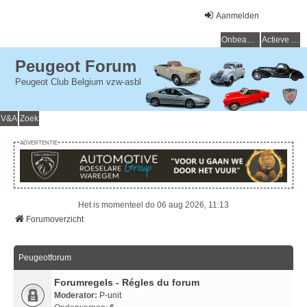
Aanmelden
Onbeantwoorde onderwerpen
Actieve onderwerpen
Peugeot Forum
Peugeot Club Belgium vzw-asbl
V&A
Zoek
ADVERTENTIE
Het is momenteel do 06 aug 2026, 11:13
Forumoverzicht
Peugeotforum
Forumregels - Régles du forum
Moderator:
P-unit