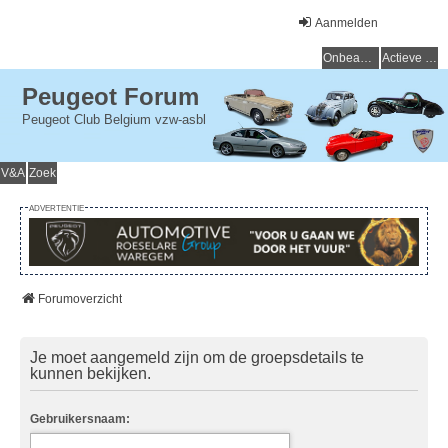
Aanmelden
Onbeantwoorde onderwerpen
Actieve onderwerpen
Peugeot Forum
Peugeot Club Belgium vzw-asbl
V&A
Zoek
ADVERTENTIE
Forumoverzicht
Je moet aangemeld zijn om de groepsdetails te
kunnen bekijken.
Gebruikersnaam: