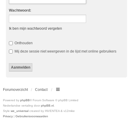
Wachtwoord:
Ik ben mijn wachtwoord vergeten
Onthouden
Mij deze sessie niet weergeven in de lijst met online gebruikers
Forumoverzicht
Contact
Powered by
phpBB
® Forum Software © phpBB Limited
Nederlandse vertaling door
phpBB.nl
.
Style
we_universal
created by INVENTEA & v12mike
Privacy
|
Gebruikersvoorwaarden