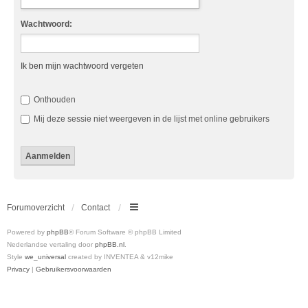
Wachtwoord:
Ik ben mijn wachtwoord vergeten
Onthouden
Mij deze sessie niet weergeven in de lijst met online gebruikers
Forumoverzicht
Contact
Powered by
phpBB
® Forum Software © phpBB Limited
Nederlandse vertaling door
phpBB.nl
.
Style
we_universal
created by INVENTEA & v12mike
Privacy
|
Gebruikersvoorwaarden