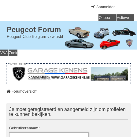
Aanmelden
Onbeantwoorde onderwerpen
Actieve onderwerpen
Peugeot Forum
Peugeot Club Belgium vzw-asbl
V&A
Zoek
ADVERTENTIE
Forumoverzicht
Je moet geregistreerd en aangemeld zijn om profielen
te kunnen bekijken.
Gebruikersnaam: