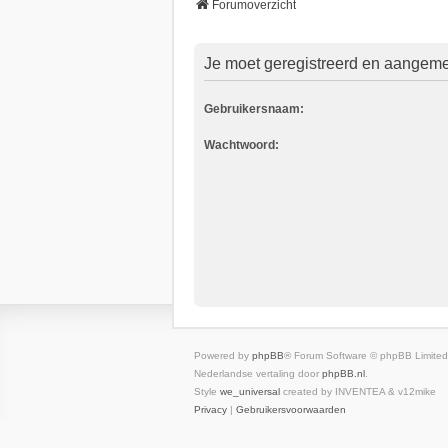
Forumoverzicht
Je moet geregistreerd en aangemel
Gebruikersnaam:
Wachtwoord:
Powered by
phpBB
® Forum Software © phpBB Limited
Nederlandse vertaling door
phpBB.nl
.
Style
we_universal
created by INVENTEA & v12mike
Privacy
|
Gebruikersvoorwaarden