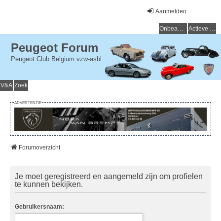
Aanmelden
Onbeantwoorde onderwerpen
Actieve onderwerpen
Peugeot Forum
Peugeot Club Belgium vzw-asbl
V&A
Zoek
ADVERTENTIE
Forumoverzicht
Je moet geregistreerd en aangemeld zijn om profielen
te kunnen bekijken.
Gebruikersnaam: