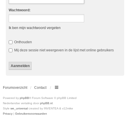
Wachtwoord:
Ik ben mijn wachtwoord vergeten
Onthouden
Mij deze sessie niet weergeven in de lijst met online gebruikers
Forumoverzicht
Contact
Powered by
phpBB
® Forum Software © phpBB Limited
Nederlandse vertaling door
phpBB.nl
.
Style
we_universal
created by INVENTEA & v12mike
Privacy
|
Gebruikersvoorwaarden