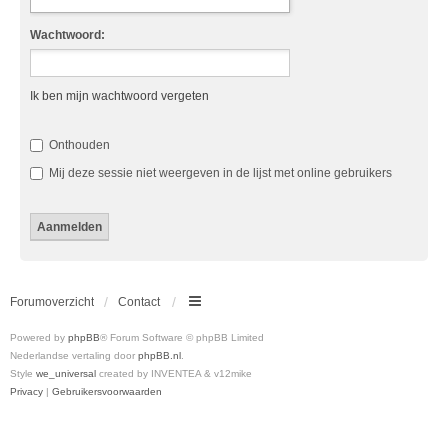
Wachtwoord:
Ik ben mijn wachtwoord vergeten
Onthouden
Mij deze sessie niet weergeven in de lijst met online gebruikers
Forumoverzicht
Contact
Powered by
phpBB
® Forum Software © phpBB Limited
Nederlandse vertaling door
phpBB.nl
.
Style
we_universal
created by INVENTEA & v12mike
Privacy
|
Gebruikersvoorwaarden