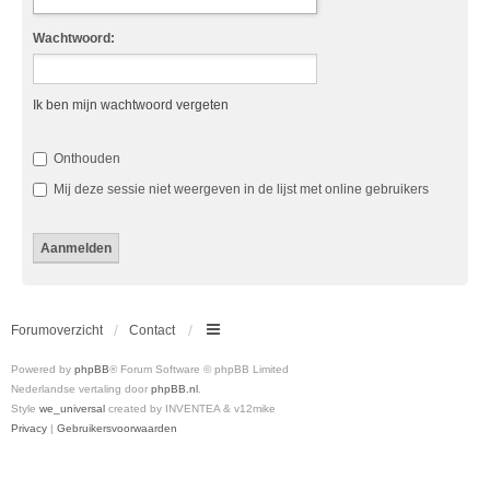
Wachtwoord:
Ik ben mijn wachtwoord vergeten
Onthouden
Mij deze sessie niet weergeven in de lijst met online gebruikers
Forumoverzicht
Contact
Powered by
phpBB
® Forum Software © phpBB Limited
Nederlandse vertaling door
phpBB.nl
.
Style
we_universal
created by INVENTEA & v12mike
Privacy
|
Gebruikersvoorwaarden