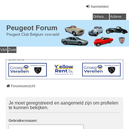
Aanmelden
Onbeantwoorde onderwerpen
Actieve onderwerpen
Peugeot Forum
Peugeot Club Belgium vzw-asbl
V&A
Zoek
ADVERTENTIE
Forumoverzicht
Je moet geregistreerd en aangemeld zijn om profielen
te kunnen bekijken.
Gebruikersnaam: