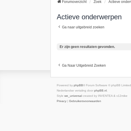
Forumoverzicht
Zoek
Actieve onde
Actieve onderwerpen
Ga naar uitgebreid zoeken
Er zijn geen resultaten gevonden.
Ga Naar Uitgebreid Zoeken
Powered by
phpBB
® Forum Software © phpBB Limited
Nederlandse vertaling door
phpBB.nl
.
Style
we_universal
created by INVENTEA & v12mike
Privacy
|
Gebruikersvoorwaarden