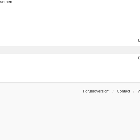
rwerpen
E
E
Forumoverzicht
Contact
V