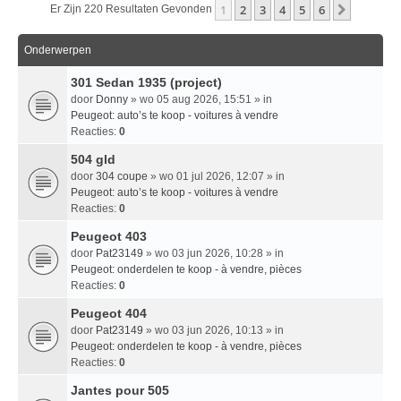
1
2
3
4
5
6
Volgend
Er Zijn 220 Resultaten Gevonden
Onderwerpen
301 Sedan 1935 (project)
door
Donny
» wo 05 aug 2026, 15:51 » in
Peugeot: auto’s te koop - voitures à vendre
Reacties:
0
504 gld
door
304 coupe
» wo 01 jul 2026, 12:07 » in
Peugeot: auto’s te koop - voitures à vendre
Reacties:
0
Peugeot 403
door
Pat23149
» wo 03 jun 2026, 10:28 » in
Peugeot: onderdelen te koop - à vendre, pièces
Reacties:
0
Peugeot 404
door
Pat23149
» wo 03 jun 2026, 10:13 » in
Peugeot: onderdelen te koop - à vendre, pièces
Reacties:
0
Jantes pour 505