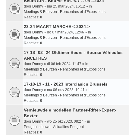
Beurs Ath - Bourse Ath: 6-7 -- 04 --2024
door
Donny
» ma 25 mar 2024, 16:12 » in
Meetings & Beurzen - Rencontres et d'Expositions
Reacties:
0
23-24 MAART MARCHE <-2024->
door
Donny
» do 07 mar 2024, 12:46 » in
Meetings & Beurzen - Rencontres et d'Expositions
Reacties:
0
17-18--02--24 Oldtimer Beurs - Bourse Vèhicules
ANCETRES
door
Donny
» di 06 feb 2024, 11:47 » in
Meetings & Beurzen - Rencontres et d'Expositions
Reacties:
0
17-18-19 - 11 - 2023 Interclasics Brussels
door
Donny
» ma 06 nov 2023, 19:41 » in
Meetings & Beurzen - Rencontres et d'Expositions
Reacties:
0
Vernieuwde e modellen Partner-Rifter-Expert-
Boxter
door
Donny
» wo 25 okt 2023, 08:27 » in
Peugeot nieuws - Actualités Peugeot
Reacties:
0