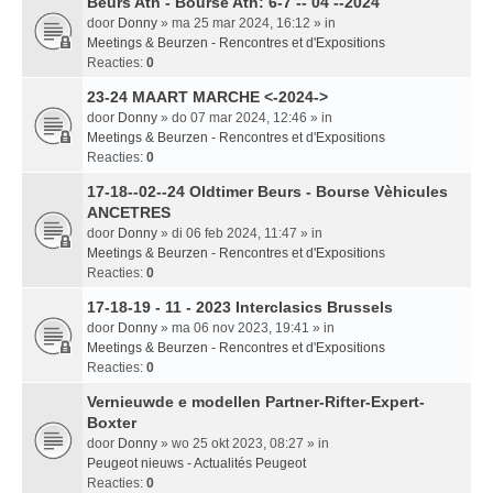
Beurs Ath - Bourse Ath: 6-7 -- 04 --2024
door
Donny
» ma 25 mar 2024, 16:12 » in
Meetings & Beurzen - Rencontres et d'Expositions
Reacties:
0
23-24 MAART MARCHE <-2024->
door
Donny
» do 07 mar 2024, 12:46 » in
Meetings & Beurzen - Rencontres et d'Expositions
Reacties:
0
17-18--02--24 Oldtimer Beurs - Bourse Vèhicules
ANCETRES
door
Donny
» di 06 feb 2024, 11:47 » in
Meetings & Beurzen - Rencontres et d'Expositions
Reacties:
0
17-18-19 - 11 - 2023 Interclasics Brussels
door
Donny
» ma 06 nov 2023, 19:41 » in
Meetings & Beurzen - Rencontres et d'Expositions
Reacties:
0
Vernieuwde e modellen Partner-Rifter-Expert-
Boxter
door
Donny
» wo 25 okt 2023, 08:27 » in
Peugeot nieuws - Actualités Peugeot
Reacties:
0