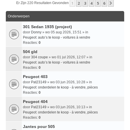
1
2
3
4
5
6
Volgend
Er Zijn 220 Resultaten Gevonden
Onderwerpen
301 Sedan 1935 (project)
door
Donny
» wo 05 aug 2026, 15:51 » in
Peugeot: auto’s te koop - voitures à vendre
Reacties:
0
504 gld
door
304 coupe
» wo 01 jul 2026, 12:07 » in
Peugeot: auto’s te koop - voitures à vendre
Reacties:
0
Peugeot 403
door
Pat23149
» wo 03 jun 2026, 10:28 » in
Peugeot: onderdelen te koop - à vendre, pièces
Reacties:
0
Peugeot 404
door
Pat23149
» wo 03 jun 2026, 10:13 » in
Peugeot: onderdelen te koop - à vendre, pièces
Reacties:
0
Jantes pour 505