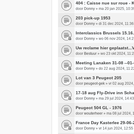
404 : Caisse nue sur roue - 
door
Donny
»
ma 20 jan 2025, 10:3
203 pick-up 1953
door
Donny
»
di 31 dec 2024, 11:36
Interclassics Brussels 15.16
door
Donny
»
wo 06 nov 2024, 14:
Uw reclame hier geplaatst...V
door
Bestuur
»
wo 23 okt 2024, 11:
Meeting Lanaken 31-08 --01
door
Donny
»
do 22 aug 2024, 11:2
Lot van 3 Peugeot 205
door
peugeot-gek
»
vr 02 aug 2024,
17-18 aug Fly-Drive inn Sch
door
Donny
»
ma 29 jul 2024, 14:43
Peugeot 504 GL - 1976
door
wouterheer
»
ma 08 jul 2024, 
France Day Kasterlee 29-06-
door
Donny
»
vr 14 jun 2024, 12:55