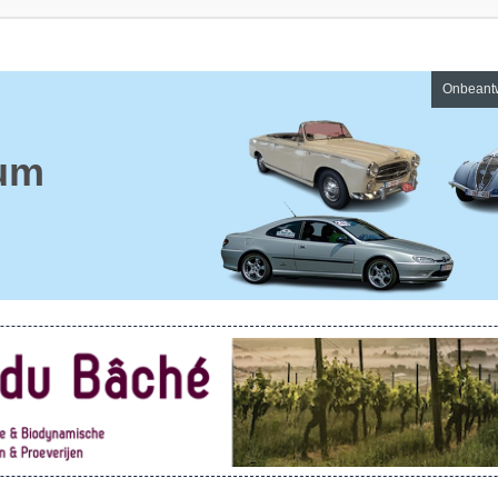
Onbeant
um