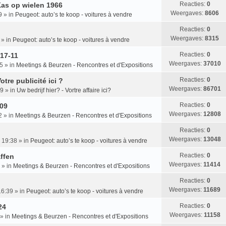
Reacties:
0
Kas op wielen 1966
Weergaves:
8606
9
» in
Peugeot: auto’s te koop - voitures à vendre
Reacties:
0
Weergaves:
8315
» in
Peugeot: auto’s te koop - voitures à vendre
Reacties:
0
.17-11
Weergaves:
37010
25
» in
Meetings & Beurzen - Rencontres et d'Expositions
Reacties:
0
otre publicité ici ?
Weergaves:
86701
29
» in
Uw bedrijf hier? - Vortre affaire ici?
Reacties:
0
-09
Weergaves:
12808
2
» in
Meetings & Beurzen - Rencontres et d'Expositions
Reacties:
0
Weergaves:
13048
 19:38
» in
Peugeot: auto’s te koop - voitures à vendre
Reacties:
0
affen
Weergaves:
11414
» in
Meetings & Beurzen - Rencontres et d'Expositions
Reacties:
0
Weergaves:
11689
16:39
» in
Peugeot: auto’s te koop - voitures à vendre
Reacties:
0
24
Weergaves:
11158
» in
Meetings & Beurzen - Rencontres et d'Expositions