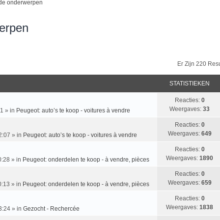
de onderwerpen
erpen
reid Zoeken
Er Zijn 220 Re
STATISTIEKEN
Reacties:
0
Weergaves:
33
51
» in
Peugeot: auto’s te koop - voitures à vendre
Reacties:
0
Weergaves:
649
2:07
» in
Peugeot: auto’s te koop - voitures à vendre
Reacties:
0
Weergaves:
1890
0:28
» in
Peugeot: onderdelen te koop - à vendre, pièces
Reacties:
0
Weergaves:
659
0:13
» in
Peugeot: onderdelen te koop - à vendre, pièces
Reacties:
0
Weergaves:
1838
3:24
» in
Gezocht - Rechercée