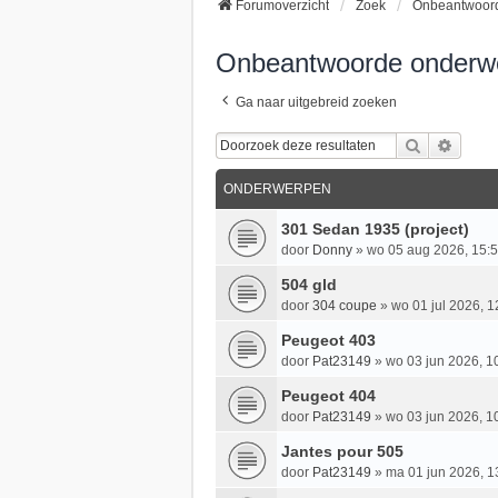
Forumoverzicht
Zoek
Onbeantwoor
Onbeantwoorde onderw
Ga naar uitgebreid zoeken
Zoek
Uitgeb
ONDERWERPEN
301 Sedan 1935 (project)
door
Donny
»
wo 05 aug 2026, 15:
504 gld
door
304 coupe
»
wo 01 jul 2026, 1
Peugeot 403
door
Pat23149
»
wo 03 jun 2026, 1
Peugeot 404
door
Pat23149
»
wo 03 jun 2026, 1
Jantes pour 505
door
Pat23149
»
ma 01 jun 2026, 1