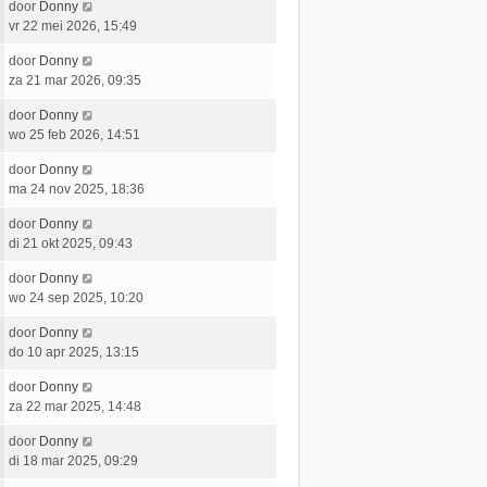
c
L
door
Donny
t
e
r
h
a
vr 22 mei 2026, 15:49
s
b
i
t
a
t
e
c
L
door
Donny
t
e
r
h
a
za 21 mar 2026, 09:35
s
b
i
t
a
t
e
c
L
door
Donny
t
e
r
h
a
wo 25 feb 2026, 14:51
s
b
i
t
a
t
e
c
L
door
Donny
t
e
r
h
a
ma 24 nov 2025, 18:36
s
b
i
t
a
t
e
c
L
door
Donny
t
e
r
h
a
di 21 okt 2025, 09:43
s
b
i
t
a
t
e
c
L
door
Donny
t
e
r
h
a
wo 24 sep 2025, 10:20
s
b
i
t
a
t
e
c
L
door
Donny
t
e
r
h
a
do 10 apr 2025, 13:15
s
b
i
t
a
t
e
c
L
door
Donny
t
e
r
h
a
za 22 mar 2025, 14:48
s
b
i
t
a
t
e
c
L
door
Donny
t
e
r
h
a
di 18 mar 2025, 09:29
s
b
i
t
a
t