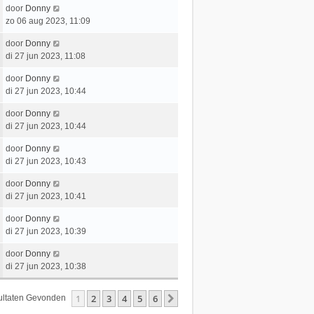
t
e
c
L
door
Donny
t
e
r
h
a
zo 06 aug 2023, 11:09
s
b
i
t
a
t
e
c
L
door
Donny
t
e
r
h
a
di 27 jun 2023, 11:08
s
b
i
t
a
t
e
c
L
door
Donny
t
e
r
h
a
di 27 jun 2023, 10:44
s
b
i
t
a
t
e
c
L
door
Donny
t
e
r
h
a
di 27 jun 2023, 10:44
s
b
i
t
a
t
e
c
L
door
Donny
t
e
r
h
a
di 27 jun 2023, 10:43
s
b
i
t
a
t
e
c
L
door
Donny
t
e
r
h
a
di 27 jun 2023, 10:41
s
b
i
t
a
t
e
c
L
door
Donny
t
e
r
h
a
di 27 jun 2023, 10:39
s
b
i
t
a
t
e
c
L
door
Donny
t
e
r
h
a
di 27 jun 2023, 10:38
s
b
i
t
a
t
e
c
t
e
r
1
2
3
4
5
6
Volgende
sultaten Gevonden
h
s
b
i
t