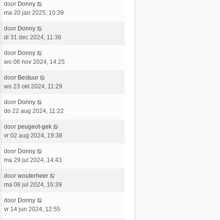
e
c
L
door
Donny
t
e
r
h
a
ma 20 jan 2025, 10:39
s
b
i
t
a
t
e
c
L
door
Donny
t
e
r
h
a
di 31 dec 2024, 11:36
s
b
i
t
a
t
e
c
L
door
Donny
t
e
r
h
a
wo 06 nov 2024, 14:25
s
b
i
t
a
t
e
c
L
door
Bestuur
t
e
r
h
a
wo 23 okt 2024, 11:29
s
b
i
t
a
t
e
c
L
door
Donny
t
e
r
h
a
do 22 aug 2024, 11:22
s
b
i
t
a
t
e
c
L
door
peugeot-gek
t
e
r
h
a
vr 02 aug 2024, 19:38
s
b
i
t
a
t
e
c
L
door
Donny
t
e
r
h
a
ma 29 jul 2024, 14:43
s
b
i
t
a
t
e
c
L
door
wouterheer
t
e
r
h
a
ma 08 jul 2024, 16:39
s
b
i
t
a
t
e
c
L
door
Donny
t
e
r
h
a
vr 14 jun 2024, 12:55
s
b
i
t
a
t