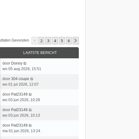
1
2
3
4
5
6
Volgende
sultaten Gevonden
LAATSTE BERICHT
L
door
Donny
a
wo 05 aug 2026, 15:51
a
L
door
304 coupe
t
a
wo 01 jul 2026, 12:07
s
a
t
L
door
Pat23149
t
e
a
wo 03 jun 2026, 10:28
s
b
a
t
e
L
door
Pat23149
t
e
r
a
wo 03 jun 2026, 10:13
s
b
i
a
t
e
c
L
door
Pat23149
t
e
r
h
a
ma 01 jun 2026, 13:24
s
b
i
t
a
t
e