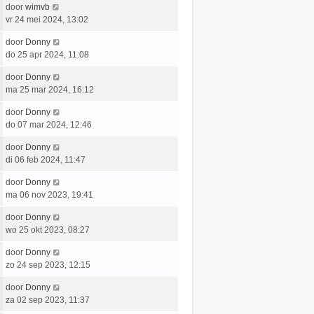
e
c
L
door
wimvb
t
e
r
h
a
vr 24 mei 2024, 13:02
s
b
i
t
a
t
e
c
L
door
Donny
t
e
r
h
a
do 25 apr 2024, 11:08
s
b
i
t
a
t
e
c
L
door
Donny
t
e
r
h
a
ma 25 mar 2024, 16:12
s
b
i
t
a
t
e
c
L
door
Donny
t
e
r
h
a
do 07 mar 2024, 12:46
s
b
i
t
a
t
e
c
L
door
Donny
t
e
r
h
a
di 06 feb 2024, 11:47
s
b
i
t
a
t
e
c
L
door
Donny
t
e
r
h
a
ma 06 nov 2023, 19:41
s
b
i
t
a
t
e
c
L
door
Donny
t
e
r
h
a
wo 25 okt 2023, 08:27
s
b
i
t
a
t
e
c
L
door
Donny
t
e
r
h
a
zo 24 sep 2023, 12:15
s
b
i
t
a
t
e
c
L
door
Donny
t
e
r
h
a
za 02 sep 2023, 11:37
s
b
i
t
a