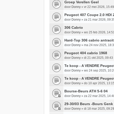
Groep Verellen Geel
door
Donny
»
vr 22 mei 2026, 15:49
Peugeot 407 Coupe 2.0 HDI 
door
Donny
»
za 21 mar 2026, 09:3
306 Cabrio
door
Donny
»
wo 25 feb 2026, 14:5
Hard-Top 306 cabrio antraci
door
Donny
»
ma 24 nov 2025, 18:
Peugeot 404 cabrio 1968
door
Donny
»
di 21 okt 2025, 09:43
Te koop - A VENDRE Peugeot
door
Donny
»
wo 24 sep 2025, 10:
Te koop - A VENDRE Peugeo
door
Donny
»
do 10 apr 2025, 13:1
Bourse-Beurs ATH 5-6 04
door
Donny
»
za 22 mar 2025, 14:4
29-30/03 Beurs -Bours Genk
door
Donny
»
di 18 mar 2025, 09:2