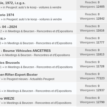
Reacties:
0
, 1972, i.z.g.s.
Weergaves:
12405
» in
Peugeot: auto’s te koop - voitures à vendre
Reacties:
0
rio 1974
Weergaves:
12842
8
» in
Peugeot: auto’s te koop - voitures à vendre
Reacties:
0
- 04 --2024
Weergaves:
11616
12
» in
Meetings & Beurzen - Rencontres et d'Expositions
Reacties:
0
4->
Weergaves:
11777
6
» in
Meetings & Beurzen - Rencontres et d'Expositions
Reacties:
0
rs - Bourse Vèhicules ANCETRES
Weergaves:
11813
» in
Meetings & Beurzen - Rencontres et d'Expositions
Reacties:
0
sics Brussels
Weergaves:
11728
41
» in
Meetings & Beurzen - Rencontres et d'Expositions
Reacties:
0
er-Rifter-Expert-Boxter
Weergaves:
77223
7
» in
Peugeot nieuws - Actualités Peugeot
Reacties:
0
Weergaves:
12937
5
» in
Meetings & Beurzen - Rencontres et d'Expositions
Reacties:
0
tro WIEZE
Weergaves:
12790
7
» in
Meetings & Beurzen - Rencontres et d'Expositions