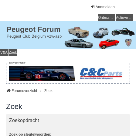
Aanmelden
Onbeantwoorde onderwerpen
Actieve onderwerpen
Peugeot Forum
Peugeot Club Belgium vzw-asbl
V&A
Zoek
ADVERTENTIE
Forumoverzicht
Zoek
Zoek
Zoekopdracht
Zoek op sleutelwoorden: