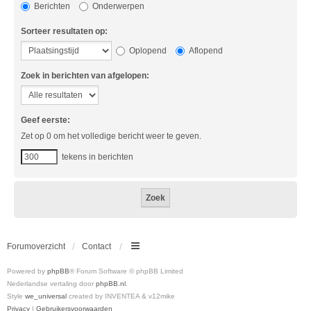
Berichten
Onderwerpen
Sorteer resultaten op:
Oplopend
Aflopend
Zoek in berichten van afgelopen:
Geef eerste:
Zet op 0 om het volledige bericht weer te geven.
tekens in berichten
Forumoverzicht
Contact
Powered by
phpBB
® Forum Software © phpBB Limited
Nederlandse vertaling door
phpBB.nl
.
Style
we_universal
created by INVENTEA & v12mike
Privacy
|
Gebruikersvoorwaarden