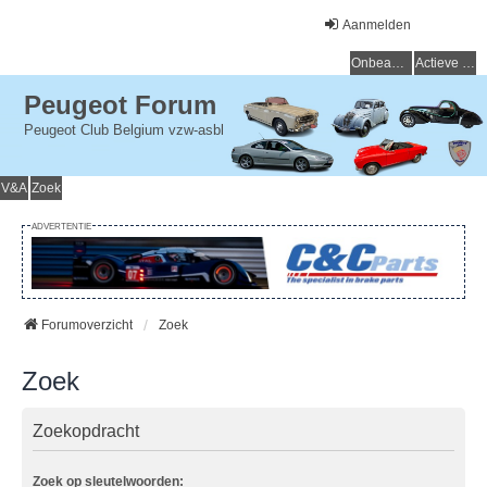
Aanmelden
Onbeantwoorde onderwerpen
Actieve onderwerpen
Peugeot Forum
Peugeot Club Belgium vzw-asbl
V&A
Zoek
ADVERTENTIE
Forumoverzicht
Zoek
Zoek
Zoekopdracht
Zoek op sleutelwoorden: