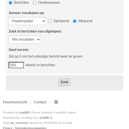
Berichten
Onderwerpen
Sorteer resultaten op:
Oplopend
Aflopend
Zoek in berichten van afgelopen:
Geef eerste:
Zet op 0 om het volledige bericht weer te geven.
tekens in berichten
Forumoverzicht
Contact
Powered by
phpBB
® Forum Software © phpBB Limited
Nederlandse vertaling door
phpBB.nl
.
Style
we_universal
created by INVENTEA & v12mike
Privacy
|
Gebruikersvoorwaarden