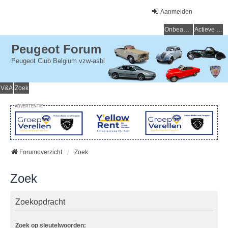
Aanmelden
Onbeantwoorde onderwerpen
Actieve onderwerpen
Peugeot Forum
Peugeot Club Belgium vzw-asbl
V&A
Zoek
ADVERTENTIE
Forumoverzicht
Zoek
Zoek
Zoekopdracht
Zoek op sleutelwoorden: