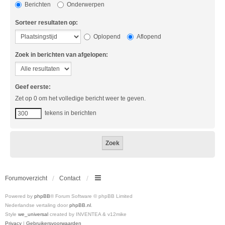
Berichten
Onderwerpen
Sorteer resultaten op:
Oplopend
Aflopend
Zoek in berichten van afgelopen:
Geef eerste:
Zet op 0 om het volledige bericht weer te geven.
tekens in berichten
Forumoverzicht
Contact
Powered by
phpBB
® Forum Software © phpBB Limited
Nederlandse vertaling door
phpBB.nl
.
Style
we_universal
created by INVENTEA & v12mike
Privacy
|
Gebruikersvoorwaarden