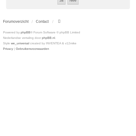
Forumoverzicht
Contact
Powered by
phpBB
® Forum Software © phpBB Limited
Nederlandse vertaling door
phpBB.nl
.
Style
we_universal
created by INVENTEA & v12mike
Privacy
|
Gebruikersvoorwaarden