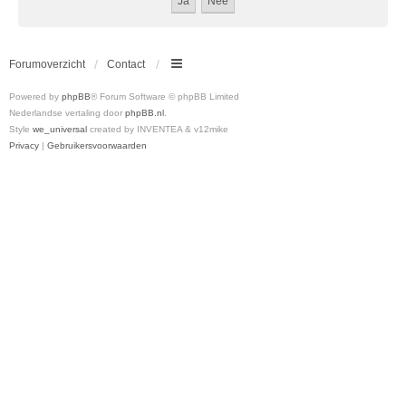
Forumoverzicht
Contact
Powered by
phpBB
® Forum Software © phpBB Limited
Nederlandse vertaling door
phpBB.nl
.
Style
we_universal
created by INVENTEA & v12mike
Privacy
|
Gebruikersvoorwaarden