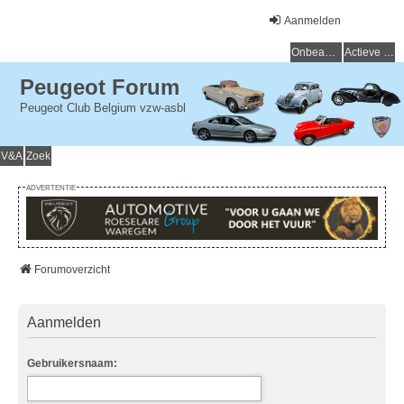
Aanmelden
Onbeantwoorde onderwerpen
Actieve onderwerpen
Peugeot Forum
Peugeot Club Belgium vzw-asbl
V&A
Zoek
ADVERTENTIE
Forumoverzicht
Aanmelden
Gebruikersnaam: