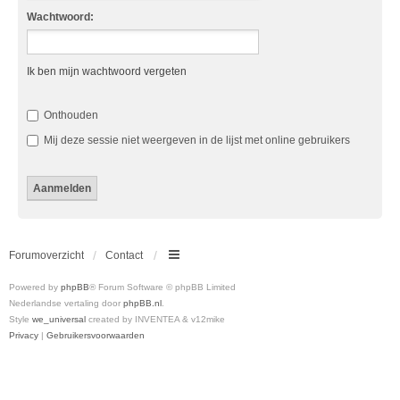
Wachtwoord:
Ik ben mijn wachtwoord vergeten
Onthouden
Mij deze sessie niet weergeven in de lijst met online gebruikers
Forumoverzicht
Contact
Powered by
phpBB
® Forum Software © phpBB Limited
Nederlandse vertaling door
phpBB.nl
.
Style
we_universal
created by INVENTEA & v12mike
Privacy
|
Gebruikersvoorwaarden