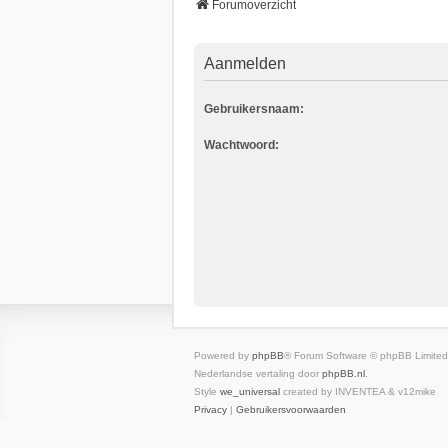
Forumoverzicht
Aanmelden
Gebruikersnaam:
Wachtwoord:
Powered by
phpBB
® Forum Software © phpBB Limited
Nederlandse vertaling door
phpBB.nl
.
Style
we_universal
created by INVENTEA & v12mike
Privacy
|
Gebruikersvoorwaarden