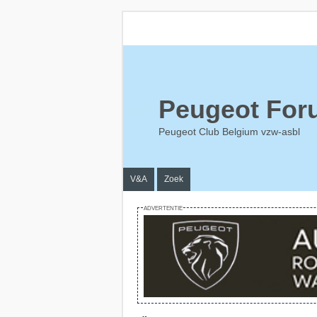
Peugeot For
Peugeot Club Belgium vzw-asbl
V&A
Zoek
ADVERTENTIE