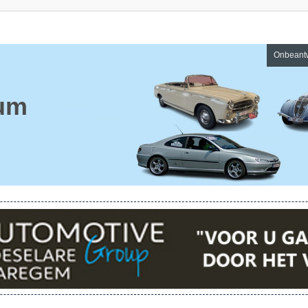
Onbeant
um