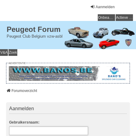
Aanmelden
Onbeantwoorde onderwerpen
Actieve onderwerpen
Peugeot Forum
Peugeot Club Belgium vzw-asbl
V&A
Zoek
ADVERTENTIE
Forumoverzicht
Aanmelden
Gebruikersnaam: