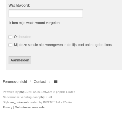
Wachtwoord:
Ik ben mijn wachtwoord vergeten
Onthouden
Mij deze sessie niet weergeven in de lijst met online gebruikers
Forumoverzicht
Contact
Powered by
phpBB
® Forum Software © phpBB Limited
Nederlandse vertaling door
phpBB.nl
.
Style
we_universal
created by INVENTEA & v12mike
Privacy
|
Gebruikersvoorwaarden