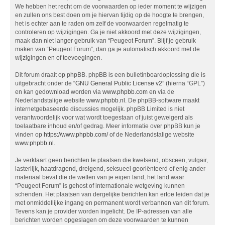
We hebben het recht om de voorwaarden op ieder moment te wijzigen
en zullen ons best doen om je hiervan tijdig op de hoogte te brengen,
het is echter aan te raden om zelf de voorwaarden regelmatig te
controleren op wijzigingen. Ga je niet akkoord met deze wijzigingen,
maak dan niet langer gebruik van “Peugeot Forum”. Blijf je gebruik
maken van “Peugeot Forum”, dan ga je automatisch akkoord met de
wijzigingen en of toevoegingen.
Dit forum draait op phpBB. phpBB is een bulletinboardoplossing die is
uitgebracht onder de “
GNU General Public License v2
” (hierna “GPL”)
en kan gedownload worden via
www.phpbb.com
en via de
Nederlandstalige website
www.phpbb.nl
. De phpBB-software maakt
internetgebaseerde discussies mogelijk. phpBB Limited is niet
verantwoordelijk voor wat wordt toegestaan of juist geweigerd als
toelaatbare inhoud en/of gedrag. Meer informatie over phpBB kun je
vinden op
https://www.phpbb.com/
of de Nederlandstalige website
www.phpbb.nl
.
Je verklaart geen berichten te plaatsen die kwetsend, obsceen, vulgair,
lasterlijk, haatdragend, dreigend, seksueel georiënteerd of enig ander
materiaal bevat die de wetten van je eigen land, het land waar
“Peugeot Forum” is gehost of internationale wetgeving kunnen
schenden. Het plaatsen van dergelijke berichten kan ertoe leiden dat je
met onmiddellijke ingang en permanent wordt verbannen van dit forum.
Tevens kan je provider worden ingelicht. De IP-adressen van alle
berichten worden opgeslagen om deze voorwaarden te kunnen