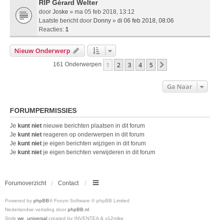
RIP Gérard Welter
door
Joske
» ma 05 feb 2018, 13:12
Laatste bericht door
Donny
»
di 06 feb 2018, 08:06
Reacties:
1
Nieuw Onderwerp
1
2
3
4
5
Volgende
161 Onderwerpen
Ga Naar
FORUMPERMISSIES
Je
kunt niet
nieuwe berichten plaatsen in dit forum
Je
kunt niet
reageren op onderwerpen in dit forum
Je
kunt niet
je eigen berichten wijzigen in dit forum
Je
kunt niet
je eigen berichten verwijderen in dit forum
Forumoverzicht
Contact
Powered by
phpBB
® Forum Software © phpBB Limited
Nederlandse vertaling door
phpBB.nl
.
Style
we_universal
created by INVENTEA & v12mike