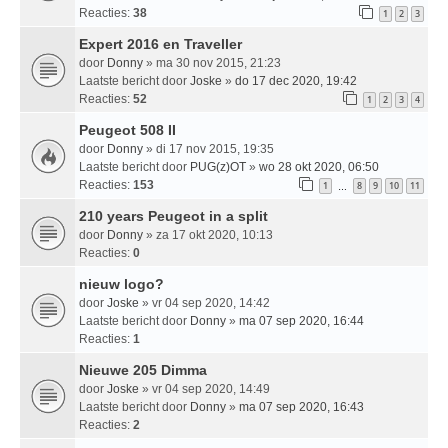
Reacties:
38
1
2
3
Expert 2016 en Traveller
door
Donny
» ma 30 nov 2015, 21:23
Laatste bericht door
Joske
»
do 17 dec 2020, 19:42
Reacties:
52
1
2
3
4
Peugeot 508 II
door
Donny
» di 17 nov 2015, 19:35
Laatste bericht door
PUG(z)OT
»
wo 28 okt 2020, 06:50
Reacties:
153
1
8
9
10
11
…
210 years Peugeot in a split
door
Donny
» za 17 okt 2020, 10:13
Reacties:
0
nieuw logo?
door
Joske
» vr 04 sep 2020, 14:42
Laatste bericht door
Donny
»
ma 07 sep 2020, 16:44
Reacties:
1
Nieuwe 205 Dimma
door
Joske
» vr 04 sep 2020, 14:49
Laatste bericht door
Donny
»
ma 07 sep 2020, 16:43
Reacties:
2