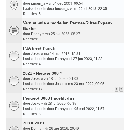
door
jurgen_s
» vr 04 dec 2009, 09:54
Laatste bericht door
jurgen_s
»
ma 22 jul 2013, 22:35
Reacties:
5
Vernieuwde e modellen Partner-Rifter-Expert-
Boxter
door
Donny
» wo 25 okt 2023, 08:27
Reacties:
0
PSA kiest Punch
door
Joske
» ma 14 mei 2018, 15:31
Laatste bericht door
Donny
»
di 27 jun 2023, 11:33
Reacties:
4
2021 - Nieuwe 308 ?
door
Joske
» za 18 jan 2020, 21:03
Laatste bericht door
Joske
»
ma 23 mei 2022, 09:05
Reacties:
17
1
2
Peugeot 3008 Facelift dus
door
Joske
» di 28 jul 2020, 06:35
Laatste bericht door
Donny
»
do 05 mei 2022, 11:57
Reacties:
8
208 II 2019
door
Donny
» di 26 apr 2016, 20:49