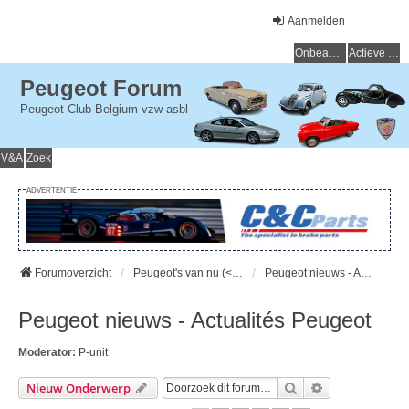
Aanmelden
Onbeantwoorde onderwerpen
Actieve onderwerpen
Peugeot Forum
Peugeot Club Belgium vzw-asbl
V&A
Zoek
ADVERTENTIE
Forumoverzicht
Peugeot's van nu (< 15 jaar) - Peugeot d'aujourd'hui (< 15 ans)
Peugeot nieuws - Actualités Peugeot
Peugeot nieuws - Actualités Peugeot
Moderator:
P-unit
Zoek
Uitgebreid Zo
Nieuw Onderwerp