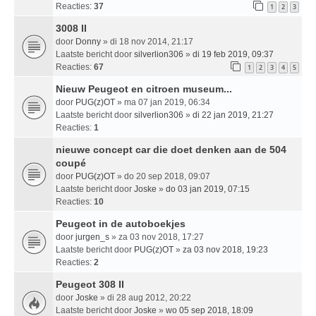
Reacties:
37
1
2
3
3008 II
door
Donny
» di 18 nov 2014, 21:17
Laatste bericht door
silverlion306
»
di 19 feb 2019, 09:37
Reacties:
67
1
2
3
4
5
Nieuw Peugeot en citroen museum...
door
PUG(z)OT
» ma 07 jan 2019, 06:34
Laatste bericht door
silverlion306
»
di 22 jan 2019, 21:27
Reacties:
1
nieuwe concept car die doet denken aan de 504
coupé
door
PUG(z)OT
» do 20 sep 2018, 09:07
Laatste bericht door
Joske
»
do 03 jan 2019, 07:15
Reacties:
10
Peugeot in de autoboekjes
door
jurgen_s
» za 03 nov 2018, 17:27
Laatste bericht door
PUG(z)OT
»
za 03 nov 2018, 19:23
Reacties:
2
Peugeot 308 II
door
Joske
» di 28 aug 2012, 20:22
Laatste bericht door
Joske
»
wo 05 sep 2018, 18:09