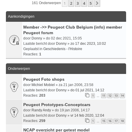
1
2
3
4
5
Volgende
161 Onderwerpen
Aankondigingen
Member ->> Peugeot Club Belgium (info) member
Peugeot forum
door
Donny
» do 02 dec 2021, 15:05
Laatste bericht door
Donny
»
zo 17 dec 2023, 10:02
Geplaatst in
Geschiedenis - l'Histoire
Reacties:
1
Onderwerpen
Peugeot Foto shops
door
Michiel Mobiel
» za 21 jan 2006, 23:58
Laatste bericht door
Donny
»
do 01 jul 2021, 14:12
Reacties:
203
1
11
12
13
14
…
Peugeot Prototypes-Conceptcars
door
Randy Andy
» do 19 jan 2006, 14:17
Laatste bericht door
Donny
»
vr 14 feb 2020, 12:04
Reacties:
259
1
15
16
17
18
…
NCAP overzicht per getest model