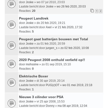
door
Joske
» wo 07 jul 2010, 23:03
Laatste bericht door
Joske
»
wo 26 feb 2020, 20:03
Reacties:
20
1
2
Peugeot Landtrek
door
Joske
» do 20 feb 2020, 19:21
Laatste bericht door
Axel
»
vr 21 feb 2020, 17:32
Reacties:
5
Peugeot gaat batterijen bouwen met Total
door
Joske
» za 01 feb 2020, 20:59
Laatste bericht door
jurgen_s
»
zo 02 feb 2020, 10:08
Reacties:
2
2020 Peugeot 2008 onthuld verliefd op!!
door
mohssine
» zo 01 sep 2019, 15:10
Reacties:
0
Elektrische Boxer
door
Joske
» di 30 apr 2019, 20:14
Laatste bericht door
PUG(z)OT
»
wo 01 mei 2019, 23:18
Reacties:
1
Nieuwe 3 cilinder voor PSA
door
Joske
» vr 25 apr 2008, 15:53
Laatste bericht door
Donny
»
ma 08 apr 2019, 12:04