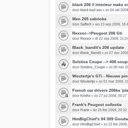
black 206 // interieur make o
door
black bad ass
»
zo 04 okt 2009
Men 205 cabrioke
door
SaffieX
»
wo 23 sep 2009, 16:
Rexxor-->Peugeot 206 Gti
door
Rexxor
»
di 22 sep 2009, 21:0
Black_bandit's 206 update
door
Black_Bandit
»
zo 07 dec 2008
Solstice Coupe --> 406 coup
door
Solstice_Coupe
»
zo 06 mei 2
Woutertje's GTi - Nieuwe pin
door
Woutertje
»
zo 01 mar 2009, 1
French car drivers 206ke 'pl
door
KrisKe
»
zo 27 jul 2008, 00:27
Frank's Peugeot collectie
door
Frank
»
do 26 feb 2009, 20:32
HimBigChief's 94 309 Good
door
HimBigChief
»
zo 22 feb 2009,