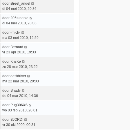
t
e
c
L
door
street_angel
t
e
r
h
a
di 04 mei 2010, 20:36
s
b
i
t
a
t
e
c
L
door
205tunerke
t
e
r
h
a
di 04 mei 2010, 20:06
s
b
i
t
a
t
e
c
L
door
-mich-
t
e
r
h
a
ma 03 mei 2010, 12:59
s
b
i
t
a
t
e
c
L
door
Bernard
t
e
r
h
a
vr 23 apr 2010, 19:33
s
b
i
t
a
t
e
c
L
door
KrisKe
t
e
r
h
a
zo 28 mar 2010, 23:22
s
b
i
t
a
t
e
c
L
door
eastdriver
t
e
r
h
a
ma 22 mar 2010, 20:03
s
b
i
t
a
t
e
c
L
door
Shady
t
e
r
h
a
do 04 mar 2010, 14:36
s
b
i
t
a
t
e
c
L
door
Pug306XS
t
e
r
h
a
wo 03 feb 2010, 20:01
s
b
i
t
a
t
e
c
L
door
BJORDI
t
e
r
h
a
vr 30 okt 2009, 00:31
s
b
i
t
a