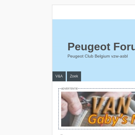
Peugeot For
Peugeot Club Belgium vzw-asbl
V&A
Zoek
ADVERTENTIE