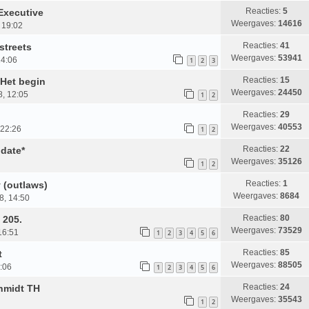
Reacties:
5
Executive
Weergaves:
14616
 19:02
Reacties:
41
streets
Weergaves:
53941
14:06
1
2
3
Reacties:
15
 Het begin
Weergaves:
24450
, 12:05
1
2
Reacties:
29
Weergaves:
40553
 22:26
1
2
Reacties:
22
date*
Weergaves:
35126
1
2
Reacties:
1
 (outlaws)
Weergaves:
8684
8, 14:50
Reacties:
80
 205.
Weergaves:
73529
16:51
1
2
3
4
5
6
Reacties:
85
t
Weergaves:
88505
6:06
1
2
3
4
5
6
Reacties:
24
chmidt TH
Weergaves:
35543
1
2