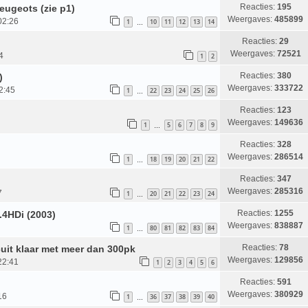
Reacties:
195
ugeots (zie p1)
Weergaves:
485899
02:26
1
10
11
12
13
14
…
Reacties:
29
Weergaves:
72521
4
1
2
Reacties:
380
)
Weergaves:
333722
2:45
1
22
23
24
25
26
…
Reacties:
123
Weergaves:
149636
1
5
6
7
8
9
…
Reacties:
328
Weergaves:
286514
1
18
19
20
21
22
…
Reacties:
347
Weergaves:
285316
7
1
20
21
22
23
24
…
Reacties:
1255
1.4HDi (2003)
Weergaves:
838887
1
80
81
82
83
84
…
Reacties:
78
cuit klaar met meer dan 300pk
Weergaves:
129856
22:41
1
2
3
4
5
6
Reacties:
591
Weergaves:
380929
16
1
36
37
38
39
40
…