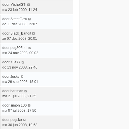
a
t
e
c
L
door
MichelGTI
t
e
r
h
a
ma 23 feb 2009, 11:24
s
b
i
t
a
t
e
c
L
door
StreetFlow
t
e
r
h
a
do 11 dec 2008, 19:07
s
b
i
t
a
t
e
c
L
door
Black_Bandit
t
e
r
h
a
zo 07 dec 2008, 20:01
s
b
i
t
a
t
e
c
L
door
pug306hdi
t
e
r
h
a
ma 24 nov 2008, 00:02
s
b
i
t
a
t
e
c
L
door
KJa77
t
e
r
h
a
do 13 nov 2008, 22:46
s
b
i
t
a
t
e
c
L
door
Joske
t
e
r
h
a
ma 29 sep 2008, 15:01
s
b
i
t
a
t
e
c
L
door
bartman
t
e
r
h
a
ma 21 jul 2008, 21:35
s
b
i
t
a
t
e
c
L
door
simon 106
t
e
r
h
a
ma 07 jul 2008, 17:50
s
b
i
t
a
t
e
c
L
door
pugske
t
e
r
h
a
ma 30 jun 2008, 19:58
s
b
i