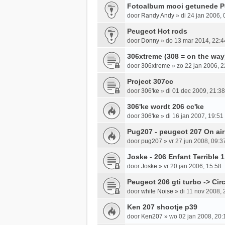
Fotoalbum mooi getunede Pe
door
Randy Andy
»
di 24 jan 2006, 
Peugeot Hot rods
door
Donny
»
do 13 mar 2014, 22:4
306xtreme (308 = on the way
door
306xtreme
»
zo 22 jan 2006, 2
Project 307cc
door
306'ke
»
di 01 dec 2009, 21:38
306'ke wordt 206 cc'ke
door
306'ke
»
di 16 jan 2007, 19:51
Pug207 - peugeot 207 On air
door
pug207
»
vr 27 jun 2008, 09:3
Joske - 206 Enfant Terrible 
door
Joske
»
vr 20 jan 2006, 15:58
Peugeot 206 gti turbo -> Cir
door
white Noise
»
di 11 nov 2008, 
Ken 207 shootje p39
door
Ken207
»
wo 02 jan 2008, 20: