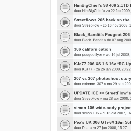
HimBigChief's 98 406 2.1TD 
door
HimBigChief
»
zo 22 feb 2009,
Streetflows 205 back on the 
door
StreetFlow
»
zo 16 nov 2008, 
Black_Bandit's Peugeot 206
door
Black_Bandit
»
do 07 aug 2008
306 californication
door
peugeotflyer
»
wo 16 jul 2008,
KJa77 206 XS 1.6 16v *RC Up
door
KJa77
»
za 26 jan 2008, 20:22
207 vs 307 photoshoot story
door
extreme_307
»
ma 29 sep 200
UPDATE ICE >> StreetFlow"s
door
StreetFlow
»
ma 28 apr 2008, 
simon 106 wide-body projec
door
simon 106
»
di 16 okt 2007, 1
Pea's UK 306 GTi-6// 16in S
door
Pea.
»
vr 27 jun 2008, 15:27