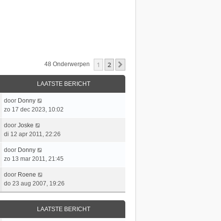
1
2
Volgende
48 Onderwerpen
LAATSTE BERICHT
L
door
Donny
a
zo 17 dec 2023, 10:02
a
L
door
Joske
t
a
di 12 apr 2011, 22:26
s
a
t
L
door
Donny
t
e
a
zo 13 mar 2011, 21:45
s
b
a
t
e
L
door
Roene
t
e
r
a
do 23 aug 2007, 19:26
s
b
i
a
t
e
c
t
e
r
h
LAATSTE BERICHT
s
b
i
t
t
e