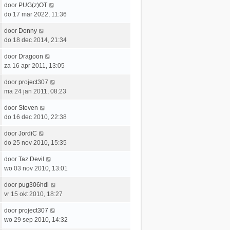
c
L
door
PUG(z)OT
e
r
h
a
do 17 mar 2022, 11:36
b
i
t
a
e
c
L
door
Donny
t
r
h
a
do 18 dec 2014, 21:34
s
i
t
a
t
c
L
door
Dragoon
t
e
h
a
za 16 apr 2011, 13:05
s
b
t
a
t
e
L
door
project307
t
e
r
a
ma 24 jan 2011, 08:23
s
b
i
a
t
e
c
L
door
Steven
t
e
r
h
a
do 16 dec 2010, 22:38
s
b
i
t
a
t
e
c
L
door
JordiC
t
e
r
h
a
do 25 nov 2010, 15:35
s
b
i
t
a
t
e
c
L
door
Taz Devil
t
e
r
h
a
wo 03 nov 2010, 13:01
s
b
i
t
a
t
e
c
L
door
pug306hdi
t
e
r
h
a
vr 15 okt 2010, 18:27
s
b
i
t
a
t
e
c
L
door
project307
t
e
r
h
a
wo 29 sep 2010, 14:32
s
b
i
t
a