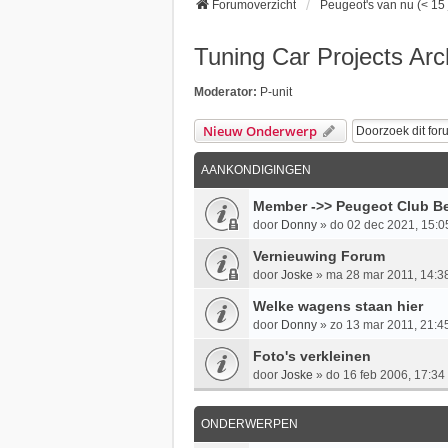
Forumoverzicht
Peugeot's van nu (< 15 
Tuning Car Projects Arc
Moderator:
P-unit
Nieuw Onderwerp
AANKONDIGINGEN
Member ->> Peugeot Club Be
door
Donny
»
do 02 dec 2021, 15:0
Vernieuwing Forum
door
Joske
»
ma 28 mar 2011, 14:3
Welke wagens staan hier
door
Donny
»
zo 13 mar 2011, 21:4
Foto's verkleinen
door
Joske
»
do 16 feb 2006, 17:34
ONDERWERPEN