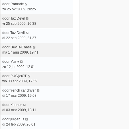
t
e
c
L
door
Romaric
t
e
r
h
a
zo 25 okt 2009, 20:25
s
b
i
t
a
t
e
c
L
door
Taz Devil
t
e
r
h
a
vr 25 sep 2009, 16:38
s
b
i
t
a
t
e
c
L
door
Taz Devil
t
e
r
h
a
di 22 sep 2009, 21:37
s
b
i
t
a
t
e
c
L
door
Devils-Chase
t
e
r
h
a
ma 17 aug 2009, 19:41
s
b
i
t
a
t
e
c
L
door
Marty
t
e
r
h
a
zo 12 jul 2009, 12:01
s
b
i
t
a
t
e
c
L
door
PUG(z)OT
t
e
r
h
a
wo 08 apr 2009, 17:59
s
b
i
t
a
t
e
c
L
door
french car driver
t
e
r
h
a
di 17 mar 2009, 19:08
s
b
i
t
a
t
e
c
L
door
Kuuner
t
e
r
h
a
di 03 mar 2009, 13:11
s
b
i
t
a
t
e
c
L
door
jurgen_s
t
e
r
h
a
di 24 feb 2009, 20:01
s
b
i
t