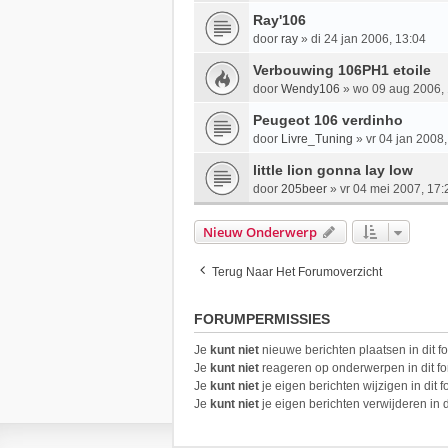
Ray'106
door
ray
»
di 24 jan 2006, 13:04
Verbouwing 106PH1 etoile
door
Wendy106
»
wo 09 aug 2006, 
Peugeot 106 verdinho
door
Livre_Tuning
»
vr 04 jan 2008
little lion gonna lay low
door
205beer
»
vr 04 mei 2007, 17:
Nieuw Onderwerp
Terug Naar Het Forumoverzicht
FORUMPERMISSIES
Je
kunt niet
nieuwe berichten plaatsen in dit f
Je
kunt niet
reageren op onderwerpen in dit f
Je
kunt niet
je eigen berichten wijzigen in dit 
Je
kunt niet
je eigen berichten verwijderen in d