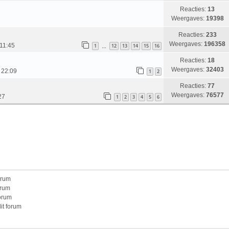
Reacties:
13
Weergaves:
19398
Reacties:
233
Weergaves:
196358
11:45
1
12
13
14
15
16
…
Reacties:
18
Weergaves:
32403
, 22:09
1
2
Reacties:
77
Weergaves:
76577
27
1
2
3
4
5
6
orum
orum
forum
it forum