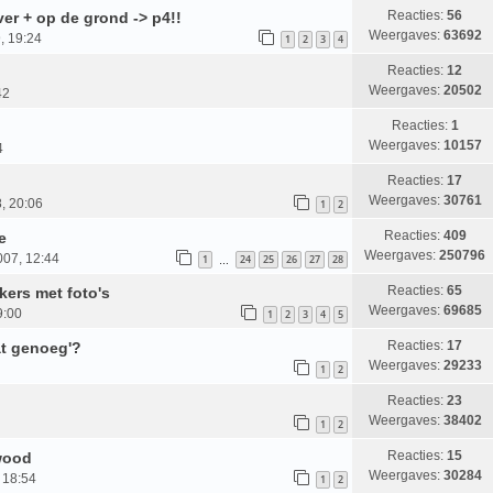
Reacties:
56
ver + op de grond -> p4!!
Weergaves:
63692
, 19:24
1
2
3
4
Reacties:
12
Weergaves:
20502
42
Reacties:
1
Weergaves:
10157
4
Reacties:
17
Weergaves:
30761
, 20:06
1
2
Reacties:
409
e
Weergaves:
250796
007, 12:44
1
24
25
26
27
28
…
Reacties:
65
kers met foto's
Weergaves:
69685
9:00
1
2
3
4
5
Reacties:
17
at genoeg'?
Weergaves:
29233
1
2
Reacties:
23
Weergaves:
38402
1
2
Reacties:
15
wood
Weergaves:
30284
 18:54
1
2