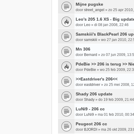
Mijne pugske
door
street_angel
»
zo 25 apr 2010,
Leo's 205 1.6 XS - Big updat
door
Leo
»
di 08 jan 2008, 22:46
Samskiii's BlackPearl 206 u
door
samskiii
»
wo 27 jan 2010, 22:
Mn 306
door
Bernard
»
zo 07 jun 2009, 13:
PdeBie >> 206 is terug >> Ni
door
PdeBie
»
wo 25 feb 2009, 22:
>>Eastdriver's 206<<
door
eastdriver
»
zo 25 mei 2008, 1
Shady 206 update
door
Shady
»
do 19 feb 2009, 21:44
LuNi9 - 206 cc
door
LuNi9
»
ma 01 feb 2010, 00:3
Peugeot 206 cc
door
BJORDI
»
ma 26 okt 2009, 23: