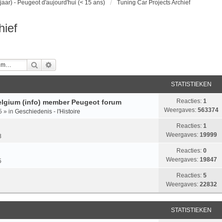
jaar) - Peugeot d'aujourd'hui (< 15 ans)
Tuning Car Projects Archief
hief
Zoek
Uitgebreid Zoeken
STATISTIEKEN
Reacties:
1
lgium (info) member Peugeot forum
Weergaves:
563374
5
» in
Geschiedenis - l'Histoire
Reacties:
1
Weergaves:
19999
8
Reacties:
0
Weergaves:
19847
5
Reacties:
5
Weergaves:
22832
STATISTIEKEN