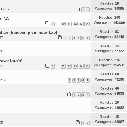
Reacties:
18
Weergaves:
30095
 12:37
1
2
Reacties:
200
e P13
Weergaves:
142860
1
10
11
12
13
14
…
Reacties:
83
pdate (bumperlip en motorkap)
Weergaves:
92140
57
1
2
3
4
5
6
Reacties:
14
Weergaves:
27322
57
Reacties:
216
euwe foto's!
Weergaves:
154531
32
1
11
12
13
14
15
…
Reacties:
68
Weergaves:
73196
2:14
1
2
3
4
5
Reacties:
46
Weergaves:
54938
1
2
3
4
Reacties:
10
Weergaves:
18682
4
Reacties:
15
Weergaves:
28087
05
1
2