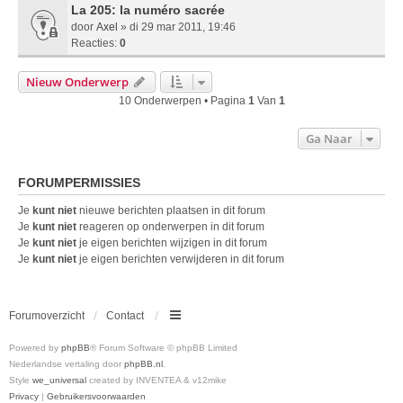
La 205: la numéro sacrée
door
Axel
» di 29 mar 2011, 19:46
Reacties:
0
Nieuw Onderwerp
10 Onderwerpen • Pagina
1
Van
1
Ga Naar
FORUMPERMISSIES
Je
kunt niet
nieuwe berichten plaatsen in dit forum
Je
kunt niet
reageren op onderwerpen in dit forum
Je
kunt niet
je eigen berichten wijzigen in dit forum
Je
kunt niet
je eigen berichten verwijderen in dit forum
Forumoverzicht
Contact
Powered by
phpBB
® Forum Software © phpBB Limited
Nederlandse vertaling door
phpBB.nl
.
Style
we_universal
created by INVENTEA & v12mike
Privacy
|
Gebruikersvoorwaarden