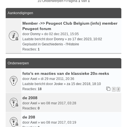
10 Onderwerpen • Pagina
1
Van
1
Aankondigingen
Member ->> Peugeot Club Belgium (info) member
Peugeot forum
door
Donny
» do 02 dec 2021, 15:05
Laatste bericht door
Donny
»
zo 17 dec 2023, 10:02
Geplaatst in
Geschiedenis - l'Histoire
Reacties:
1
Onderwerpen
foto's en reacties van de klassieke 20x-reeks
door
Axel
» di 29 mar 2011, 20:36
Laatste bericht door
Joske
»
za 15 dec 2018, 18:10
Reacties:
18
1
2
de 2008
door
Axel
» wo 08 mar 2017, 03:28
Reacties:
0
de 208
door
Axel
» wo 08 mar 2017, 03:19