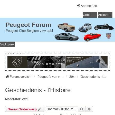
Aanmelden
Onbeantwoorde onderwerpen
Actieve onderwerpen
Peugeot Forum
Peugeot Club Belgium vzw-asbl
V&A
Zoek
ADVERTENTIE
Forumoverzicht
Peugeot's van vroeger (> 15 jaar) - Peugeot du passé (> 15 ans)
20x
Geschiedenis - l'Histoire
Geschiedenis - l'Histoire
Moderator:
Axel
Zoek
Uitgebreid Zo
Nieuw Onderwerp