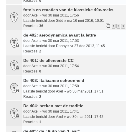
Reacties:
0
foto's en reacties van de klassieke 40x-reeks
door
Axel
» wo 30 mar 2011, 17:56
Laatste bericht door
Sidd
»
ma 16 mei 2016, 10:01
Reacties:
36
1
2
3
de 402: aerodynamica avant la lettre
door
Axel
» wo 30 mar 2011, 17:53
Laatste bericht door
Donny
»
vr 27 dec 2013, 11:45
Reacties:
2
De 401: de allereerste CC
door
Axel
» wo 30 mar 2011, 17:54
Reacties:
0
De 403: Italiaanse schoonheid
door
Axel
» wo 30 mar 2011, 17:50
Laatste bericht door
Axel
»
wo 30 mar 2011, 17:51
Reacties:
2
De 404: breken met de traditie
door
Axel
» wo 30 mar 2011, 17:41
Laatste bericht door
Axel
»
wo 30 mar 2011, 17:42
Reacties:
1
de 405: de "Auto van 't jaar"