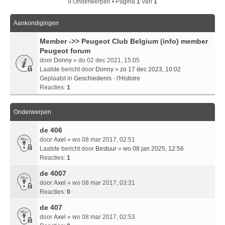
9 Onderwerpen • Pagina
1
Van
1
Aankondigingen
Member ->> Peugeot Club Belgium (info) member
Peugeot forum
door
Donny
» do 02 dec 2021, 15:05
Laatste bericht door
Donny
»
zo 17 dec 2023, 10:02
Geplaatst in
Geschiedenis - l'Histoire
Reacties:
1
Onderwerpen
de 406
door
Axel
» wo 08 mar 2017, 02:51
Laatste bericht door
Bestuur
»
wo 08 jan 2025, 12:56
Reacties:
1
de 4007
door
Axel
» wo 08 mar 2017, 03:31
Reacties:
0
de 407
door
Axel
» wo 08 mar 2017, 02:53