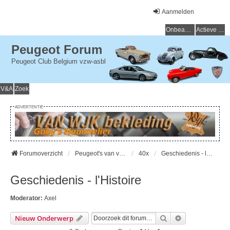
Aanmelden
Onbeantwoorde onderwerpen
Actieve onderwerpen
Peugeot Forum
Peugeot Club Belgium vzw-asbl
V&A
Zoek
ADVERTENTIE
Forumoverzicht
Peugeot's van vroeger (> 15 jaar) - Peugeot du passé (> 15 ans)
40x
Geschiedenis - l'Histoire
Geschiedenis - l'Histoire
Moderator:
Axel
Zoek
Uitgebreid Zo
Nieuw Onderwerp