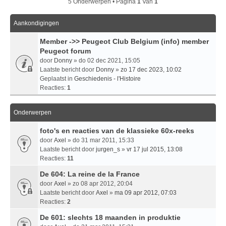
5 Onderwerpen • Pagina
1
Van
1
Aankondigingen
Member ->> Peugeot Club Belgium (info) member
Peugeot forum
door
Donny
» do 02 dec 2021, 15:05
Laatste bericht door
Donny
»
zo 17 dec 2023, 10:02
Geplaatst in
Geschiedenis - l'Histoire
Reacties:
1
Onderwerpen
foto's en reacties van de klassieke 60x-reeks
door
Axel
» do 31 mar 2011, 15:33
Laatste bericht door
jurgen_s
»
vr 17 jul 2015, 13:08
Reacties:
11
De 604: La reine de la France
door
Axel
» zo 08 apr 2012, 20:04
Laatste bericht door
Axel
»
ma 09 apr 2012, 07:03
Reacties:
2
De 601: slechts 18 maanden in produktie