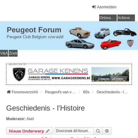
Aanmelden
Onbeantwoorde onderwerpen
Actieve onderwerpen
Peugeot Forum
Peugeot Club Belgium vzw-asbl
V&A
Zoek
ADVERTENTIE
Forumoverzicht
Peugeot's van vroeger (> 15 jaar) - Peugeot du passé (> 15 ans)
60x
Geschiedenis - l'Histoire
Geschiedenis - l'Histoire
Moderator:
Axel
Zoek
Uitgebreid Zo
Nieuw Onderwerp