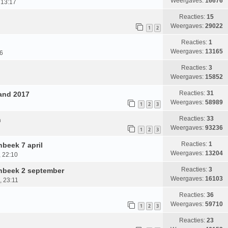
Weergaves:
16676
 13:17
Reacties:
15
Weergaves:
29022
1
2
Reacties:
1
Weergaves:
13165
06
Reacties:
3
Weergaves:
15852
Reacties:
31
and 2017
Weergaves:
58989
1
2
3
Reacties:
33
n
Weergaves:
93236
1
2
3
Reacties:
1
nbeek 7 april
Weergaves:
13204
, 22:10
Reacties:
3
enbeek 2 september
Weergaves:
16103
, 23:11
Reacties:
36
Weergaves:
59710
1
2
3
Reacties:
23