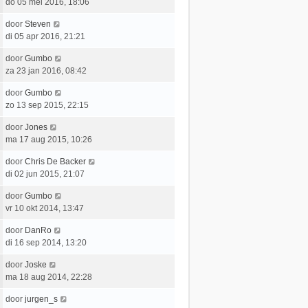
a
do 05 mei 2016, 18:06
s
b
i
t
a
t
e
c
L
door
Steven
t
e
r
h
a
di 05 apr 2016, 21:21
s
b
i
t
a
t
e
c
L
door
Gumbo
t
e
r
h
a
za 23 jan 2016, 08:42
s
b
i
t
a
t
e
c
L
door
Gumbo
t
e
r
h
a
zo 13 sep 2015, 22:15
s
b
i
t
a
t
e
c
L
door
Jones
t
e
r
h
a
ma 17 aug 2015, 10:26
s
b
i
t
a
t
e
c
L
door
Chris De Backer
t
e
r
h
a
di 02 jun 2015, 21:07
s
b
i
t
a
t
e
c
L
door
Gumbo
t
e
r
h
a
vr 10 okt 2014, 13:47
s
b
i
t
a
t
e
c
L
door
DanRo
t
e
r
h
a
di 16 sep 2014, 13:20
s
b
i
t
a
t
e
c
L
door
Joske
t
e
r
h
a
ma 18 aug 2014, 22:28
s
b
i
t
a
t
e
c
L
door
jurgen_s
t
e
r