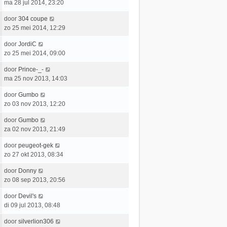
h
a
ma 28 jul 2014, 23:20
s
b
i
t
a
t
e
c
L
door
304 coupe
t
e
r
h
a
zo 25 mei 2014, 12:29
s
b
i
t
a
t
e
c
L
door
JordiC
t
e
r
h
a
zo 25 mei 2014, 09:00
s
b
i
t
a
t
e
c
L
door
Prince-_-
t
e
r
h
a
ma 25 nov 2013, 14:03
s
b
i
t
a
t
e
c
L
door
Gumbo
t
e
r
h
a
zo 03 nov 2013, 12:20
s
b
i
t
a
t
e
c
L
door
Gumbo
t
e
r
h
a
za 02 nov 2013, 21:49
s
b
i
t
a
t
e
c
L
door
peugeot-gek
t
e
r
h
a
zo 27 okt 2013, 08:34
s
b
i
t
a
t
e
c
L
door
Donny
t
e
r
h
a
zo 08 sep 2013, 20:56
s
b
i
t
a
t
e
c
L
door
Devil's
t
e
r
h
a
di 09 jul 2013, 08:48
s
b
i
t
a
t
e
c
L
door
silverlion306
t
e
r