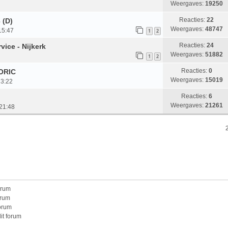
Weergaves:
19250
Reacties:
22
 (D)
Weergaves:
48747
15:47
1
2
Reacties:
24
ice - Nijkerk
Weergaves:
51882
1
2
Reacties:
0
ORIC
Weergaves:
15019
23:22
Reacties:
6
Weergaves:
21261
21:48
orum
orum
forum
it forum