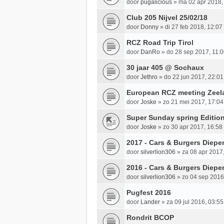
door
pugalicious
»
ma 02 apr 2018,
Club 205 Nijvel 25/02/18
door
Donny
»
di 27 feb 2018, 12:07
RCZ Road Trip Tirol
door
DanRo
»
do 28 sep 2017, 11:
30 jaar 405 @ Sochaux
door
Jethro
»
do 22 jun 2017, 22:01
European RCZ meeting Zeel
door
Joske
»
zo 21 mei 2017, 17:04
Super Sunday spring Editio
door
Joske
»
zo 30 apr 2017, 16:58
2017 - Cars & Burgers Diepe
door
silverlion306
»
za 08 apr 2017
2016 - Cars & Burgers Diep
door
silverlion306
»
zo 04 sep 2016
Pugfest 2016
door
Lander
»
za 09 jul 2016, 03:55
Rondrit BCOP