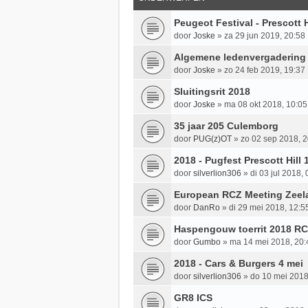
Peugeot Festival - Prescott H
door
Joske
»
za 29 jun 2019, 20:58
Algemene ledenvergadering
door
Joske
»
zo 24 feb 2019, 19:37
Sluitingsrit 2018
door
Joske
»
ma 08 okt 2018, 10:05
35 jaar 205 Culemborg
door
PUG(z)OT
»
zo 02 sep 2018, 2
2018 - Pugfest Prescott Hill 1
door
silverlion306
»
di 03 jul 2018,
European RCZ Meeting Zeel
door
DanRo
»
di 29 mei 2018, 12:5
Haspengouw toerrit 2018 R
door
Gumbo
»
ma 14 mei 2018, 20:
2018 - Cars & Burgers 4 mei
door
silverlion306
»
do 10 mei 2018
GR8 ICS