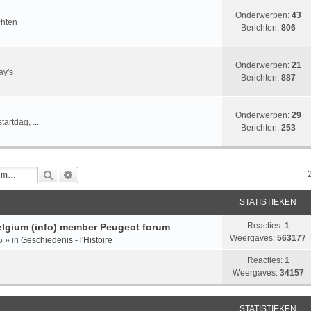
Onderwerpen:
43
chten
Berichten:
806
Onderwerpen:
21
ay's
Berichten:
887
Onderwerpen:
29
artdag, ...
Berichten:
253
Zoek
Uitgebreid Zoeken
STATISTIEKEN
Reacties:
1
lgium (info) member Peugeot forum
Weergaves:
563177
5
» in
Geschiedenis - l'Histoire
Reacties:
1
Weergaves:
34157
STATISTIEKEN