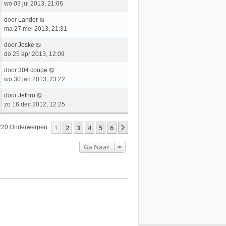
h
a
wo 03 jul 2013, 21:06
s
b
i
t
a
t
e
c
L
door
Lander
t
e
r
h
a
ma 27 mei 2013, 21:31
s
b
i
t
a
t
e
c
L
door
Joske
t
e
r
h
a
do 25 apr 2013, 12:09
s
b
i
t
a
t
e
c
L
door
304 coupe
t
e
r
h
a
wo 30 jan 2013, 23:22
s
b
i
t
a
t
e
c
L
door
Jethro
t
e
r
h
a
zo 16 dec 2012, 12:25
s
b
i
t
a
t
e
c
t
e
r
1
2
3
4
5
6
Volgende
220 Onderwerpen
h
s
b
i
t
t
e
c
Ga Naar
e
r
h
b
i
t
e
c
r
h
i
t
c
h
t