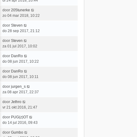
di 24 apr 2018, 20:44
s
b
i
t
a
t
e
c
L
door
205tunerke
t
e
r
h
a
zo 04 mar 2018, 10:22
s
b
i
t
a
t
e
c
L
door
Steven
t
e
r
h
a
do 28 sep 2017, 21:12
s
b
i
t
a
t
e
c
L
door
Steven
t
e
r
h
a
za 01 jul 2017, 10:02
s
b
i
t
a
t
e
c
L
door
DanRo
t
e
r
h
a
do 08 jun 2017, 10:22
s
b
i
t
a
t
e
c
L
door
DanRo
t
e
r
h
a
do 08 jun 2017, 10:11
s
b
i
t
a
t
e
c
L
door
jurgen_s
t
e
r
h
a
za 08 apr 2017, 22:37
s
b
i
t
a
t
e
c
L
door
Jethro
t
e
r
h
a
vr 21 okt 2016, 21:47
s
b
i
t
a
t
e
c
L
door
PUG(z)OT
t
e
r
h
a
do 14 jul 2016, 09:43
s
b
i
t
a
t
e
c
L
door
Gumbo
t
e
r
h