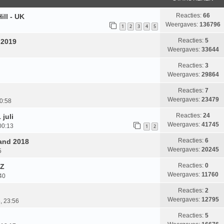
Reacties:
66
ill - UK
Weergaves:
136796
1
2
3
4
5
Reacties:
5
 2019
Weergaves:
33644
Reacties:
3
Weergaves:
29864
Reacties:
7
Weergaves:
23479
0:58
Reacties:
24
 juli
Weergaves:
41745
 00:13
1
2
Reacties:
6
and 2018
Weergaves:
20245
5
Reacties:
0
CZ
Weergaves:
11760
40
Reacties:
2
Weergaves:
12795
, 23:56
Reacties:
5