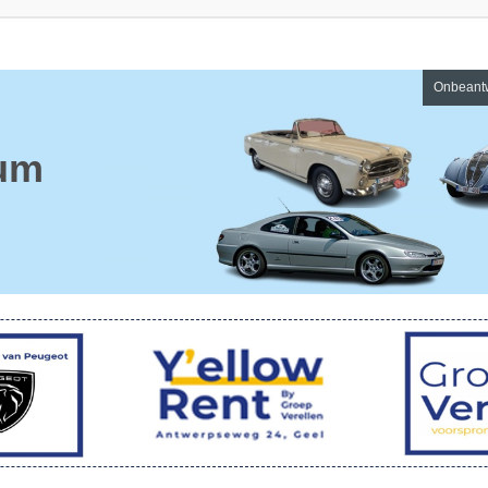
Onbeant
um