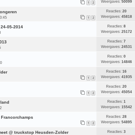
Weergaves:
50099
1
2
Reacties:
20
Tongeren
Weergaves:
45818
23:45
1
2
Reacties:
8
 24-05-2014
Weergaves:
25172
3
Reacties:
7
2013
Weergaves:
24531
5
Reacties:
0
Weergaves:
14846
20
Reacties:
16
lder
Weergaves:
41935
1
2
Reacties:
20
Weergaves:
45054
1
2
Reacties:
1
sland
Weergaves:
15542
52
Reacties:
28
a Francorchamps
Weergaves:
54895
1
2
Reacties:
3
 meet @ truckstop Heusden-Zolder