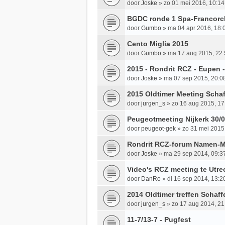
door
Joske
»
zo 01 mei 2016, 10:14
BGDC ronde 1 Spa-Francor
door
Gumbo
»
ma 04 apr 2016, 18:
Cento Miglia 2015
door
Gumbo
»
ma 17 aug 2015, 22:
2015 - Rondrit RCZ - Eupen 
door
Joske
»
ma 07 sep 2015, 20:0
2015 Oldtimer Meeting Scha
door
jurgen_s
»
zo 16 aug 2015, 17
Peugeotmeeting Nijkerk 30/
door
peugeot-gek
»
zo 31 mei 2015
Rondrit RCZ-forum Namen-Ma
door
Joske
»
ma 29 sep 2014, 09:3
Video's RCZ meeting te Utre
door
DanRo
»
di 16 sep 2014, 13:2
2014 Oldtimer treffen Schaff
door
jurgen_s
»
zo 17 aug 2014, 21
11-7/13-7 - Pugfest