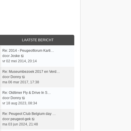
LAATSTE BERICHT
L
Re: 2014 - Peugeotforum Karti…
a
B
door
Joske
a
e
vr 02 mei 2014, 20:14
t
k
s
L
i
Re: Museumbezoek 2017 en Verd…
t
a
j
B
door
Donny
e
a
k
e
ma 06 mar 2017, 17:38
b
t
l
k
e
s
L
a
i
Re: Oldtimer Fly & Drive In S…
r
t
a
a
j
B
door
Donny
i
e
a
t
k
e
vr 18 aug 2023, 08:34
c
b
t
s
l
k
h
e
s
L
t
a
i
Re: Peugeot Club Belgium day …
t
r
t
a
e
a
j
B
door
peugeot-gek
i
e
a
b
t
k
e
ma 03 jun 2024, 21:48
c
b
t
e
s
l
k