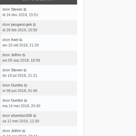
b
i
t
e
L
door
Steven
c
e
r
a
di 24 dec 2019, 15:51
h
b
i
a
t
e
c
L
door
peugeot-gek
t
r
h
a
di 26 feb 2019, 10:50
s
i
t
a
t
c
L
door
Axel
t
e
h
a
wo 10 okt 2018, 21:20
s
b
t
a
t
e
L
door
Jethro
t
e
r
a
wo 05 sep 2018, 18:59
s
b
i
a
t
e
c
L
door
Steven
t
e
r
h
a
do 19 jul 2018, 21:21
s
b
i
t
a
t
e
c
L
door
Gumbo
t
e
r
h
a
vr 08 jun 2018, 01:46
s
b
i
t
a
t
e
c
L
door
Gumbo
t
e
r
h
a
ma 14 mei 2018, 20:40
s
b
i
t
a
t
e
c
L
door
silverlion306
t
e
r
h
a
za 12 mei 2018, 12:30
s
b
i
t
a
t
e
c
L
door
Jethro
t
e
r
h
a