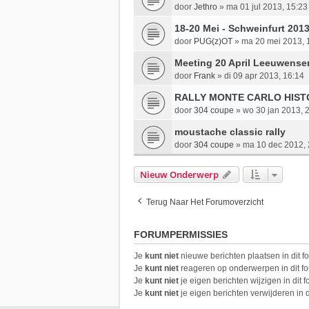
door
Jethro
»
ma 01 jul 2013, 15:23
18-20 Mei - Schweinfurt 2013
door
PUG(z)OT
»
ma 20 mei 2013, 
Meeting 20 April Leeuwenserv
door
Frank
»
di 09 apr 2013, 16:14
RALLY MONTE CARLO HIST
door
304 coupe
»
wo 30 jan 2013, 
moustache classic rally
door
304 coupe
»
ma 10 dec 2012, 
Nieuw Onderwerp
Terug Naar Het Forumoverzicht
FORUMPERMISSIES
Je
kunt niet
nieuwe berichten plaatsen in dit f
Je
kunt niet
reageren op onderwerpen in dit f
Je
kunt niet
je eigen berichten wijzigen in dit 
Je
kunt niet
je eigen berichten verwijderen in d