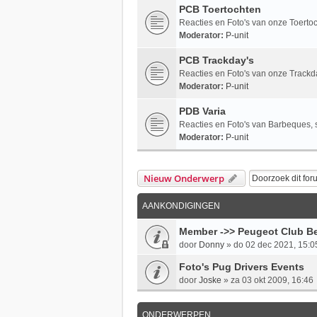
PCB Toertochten
Reacties en Foto's van onze Toerto
Moderator:
P-unit
PCB Trackday's
Reacties en Foto's van onze Trackd
Moderator:
P-unit
PDB Varia
Reacties en Foto's van Barbeques, st
Moderator:
P-unit
Nieuw Onderwerp
AANKONDIGINGEN
Member ->> Peugeot Club Be
door
Donny
»
do 02 dec 2021, 15:0
Foto's Pug Drivers Events
door
Joske
»
za 03 okt 2009, 16:46
ONDERWERPEN