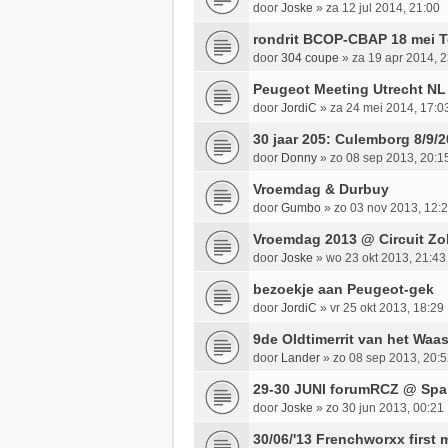
door
Joske
»
za 12 jul 2014, 21:00
rondrit BCOP-CBAP 18 mei 
door
304 coupe
»
za 19 apr 2014, 
Peugeot Meeting Utrecht NL
door
JordiC
»
za 24 mei 2014, 17:0
30 jaar 205: Culemborg 8/9/
door
Donny
»
zo 08 sep 2013, 20:1
Vroemdag & Durbuy
door
Gumbo
»
zo 03 nov 2013, 12:
Vroemdag 2013 @ Circuit Zo
door
Joske
»
wo 23 okt 2013, 21:43
bezoekje aan Peugeot-gek
door
JordiC
»
vr 25 okt 2013, 18:29
9de Oldtimerrit van het Waa
door
Lander
»
zo 08 sep 2013, 20:
29-30 JUNI forumRCZ @ Sp
door
Joske
»
zo 30 jun 2013, 00:21
30/06/'13 Frenchworxx first