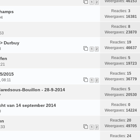
Weergaves:
46153
1
2
Reacties:
3
champs
Weergaves:
16381
04
Reacties:
8
Weergaves:
23870
53
Reacties:
19
-> Durbuy
Weergaves:
46637
8
1
2
Reacties:
5
ffen
Weergaves:
19723
:21
Reacties:
15
05/2015
Weergaves:
36779
, 08:11
1
2
Reacties:
5
redsous-Bouillon - 28-9-2014
Weergaves:
20530
7
Reacties:
0
cht van 14 september 2014
Weergaves:
14224
0
Reacties:
20
en
Weergaves:
49705
:33
1
2
Reacties:
24