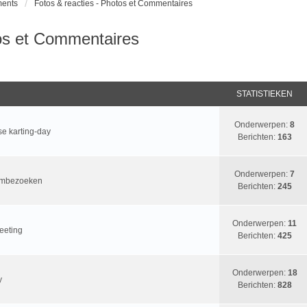
ments
Fotos & reacties - Photos et Commentaires
tos et Commentaires
STATISTIEKEN
Onderwerpen:
8
se karting-day
Berichten:
163
Onderwerpen:
7
eumbezoeken
Berichten:
245
Onderwerpen:
11
eeting
Berichten:
425
Onderwerpen:
18
y
Berichten:
828