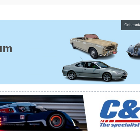
Onbeant
um