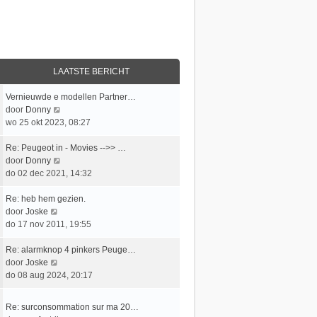
LAATSTE BERICHT
L
Vernieuwde e modellen Partner…
a
B
door
Donny
a
e
wo 25 okt 2023, 08:27
t
k
s
L
i
Re: Peugeot in - Movies -->> …
t
a
j
B
door
Donny
e
a
k
e
do 02 dec 2021, 14:32
b
t
l
k
e
s
L
a
i
Re: heb hem gezien.
r
t
a
B
a
j
door
Joske
i
e
a
e
t
k
do 17 nov 2011, 19:55
c
b
t
k
s
l
h
e
s
L
i
t
a
Re: alarmknop 4 pinkers Peuge…
t
r
t
a
j
B
e
a
door
Joske
i
e
a
k
e
b
t
do 08 aug 2024, 20:17
c
b
t
l
k
e
s
h
e
s
a
i
r
t
L
Re: surconsommation sur ma 20…
t
r
t
a
j
i
e