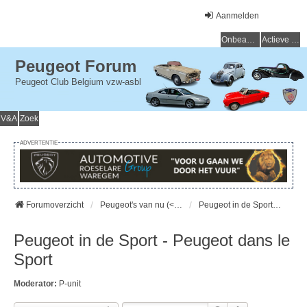
Aanmelden
Onbeantwoorde onderwerpen
Actieve onderwerpen
Peugeot Forum
Peugeot Club Belgium vzw-asbl
V&A
Zoek
ADVERTENTIE
Forumoverzicht
Peugeot's van nu (< 15 jaar) - Peugeot d'aujourd'hui (< 15 ans)
Peugeot in de Sport - Peugeot dans le Sport
Peugeot in de Sport - Peugeot dans le
Sport
Moderator:
P-unit