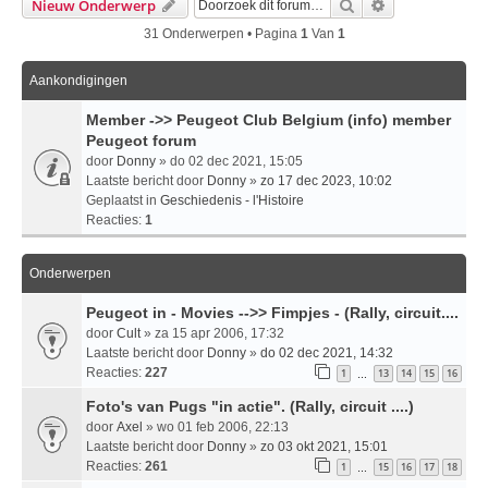
Zoek
Uitgebreid Zo
Nieuw Onderwerp
31 Onderwerpen • Pagina
1
Van
1
Aankondigingen
Member ->> Peugeot Club Belgium (info) member
Peugeot forum
door
Donny
» do 02 dec 2021, 15:05
Laatste bericht door
Donny
»
zo 17 dec 2023, 10:02
Geplaatst in
Geschiedenis - l'Histoire
Reacties:
1
Onderwerpen
Peugeot in - Movies -->> Fimpjes - (Rally, circuit....
door
Cult
» za 15 apr 2006, 17:32
Laatste bericht door
Donny
»
do 02 dec 2021, 14:32
Reacties:
227
1
13
14
15
16
…
Foto's van Pugs "in actie". (Rally, circuit ....)
door
Axel
» wo 01 feb 2006, 22:13
Laatste bericht door
Donny
»
zo 03 okt 2021, 15:01
Reacties:
261
1
15
16
17
18
…