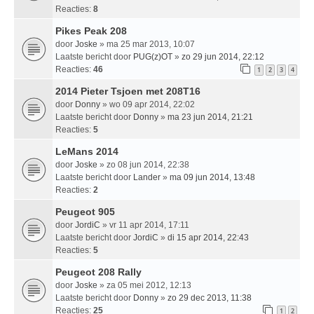
Reacties:
8
Pikes Peak 208
door
Joske
» ma 25 mar 2013, 10:07
Laatste bericht door
PUG(z)OT
»
zo 29 jun 2014, 22:12
Reacties:
46
1
2
3
4
2014 Pieter Tsjoen met 208T16
door
Donny
» wo 09 apr 2014, 22:02
Laatste bericht door
Donny
»
ma 23 jun 2014, 21:21
Reacties:
5
LeMans 2014
door
Joske
» zo 08 jun 2014, 22:38
Laatste bericht door
Lander
»
ma 09 jun 2014, 13:48
Reacties:
2
Peugeot 905
door
JordiC
» vr 11 apr 2014, 17:11
Laatste bericht door
JordiC
»
di 15 apr 2014, 22:43
Reacties:
5
Peugeot 208 Rally
door
Joske
» za 05 mei 2012, 12:13
Laatste bericht door
Donny
»
zo 29 dec 2013, 11:38
Reacties:
25
1
2