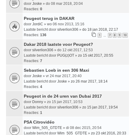
door
Joske
» do 08 mar 2018, 20:04
Reacties:
0
Peugeot terug in DAKAR
door
JordiC
» wo 06 nov 2013, 15:16
Laatste bericht door
silverlion306
»
do 18 jan 2018, 22:17
Reacties:
136
1
7
8
9
10
…
Dakar 2018 laatste voor Peugeot?
door
silverlion306
» do 12 okt 2017, 12:53
Laatste bericht door
PUG(z)OT
»
zo 15 okt 2017, 20:55
Reacties:
7
Sebastien Loeb in een 306 Maxi
door
Joske
» vr 24 mar 2017, 20:40
Laatste bericht door
Joske
»
zo 26 mar 2017, 18:14
Reacties:
4
Peugeot in de 24 uren van Dubai 2017
door
Donny
» zo 15 jan 2017, 10:53
Laatste bericht door
silverlion306
»
zo 15 jan 2017, 19:54
Reacties:
1
PSA Citrovidéo
door
Wim_505_GTDTE
» di 08 dec 2015, 20:54
Laatste bericht door
Wim_505_GTDTE
»
zo 23 okt 2016, 20:33