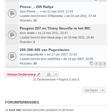
Prince-_- 205 Rallye
door
Prince-_-
» wo 22 sep 2010, 11:04
Laatste bericht door
205tunerke
»
wo 01 jun 2011, 07:44
Reacties:
10
Peugeot 207 en Thiery Neuville in het IRC
door
Joske
» za 14 mei 2011, 20:47
Laatste bericht door
black pug
»
zo 15 mei 2011, 19:40
Reacties:
2
205-306-405 van Pugcolector
door
pugcollector
» wo 17 jan 2007, 22:42
Laatste bericht door
red205xs
»
do 14 jun 2007, 20:03
Reacties:
30
1
2
3
Nieuw Onderwerp
31 Onderwerpen • Pagina
1
Van
1
Ga Naar
FORUMPERMISSIES
Je
kunt niet
nieuwe berichten plaatsen in dit forum