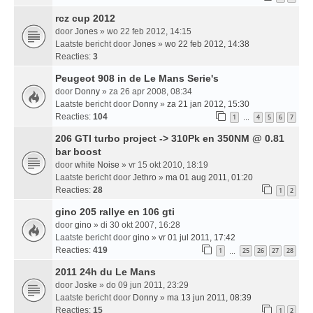
rcz cup 2012
door
Jones
» wo 22 feb 2012, 14:15
Laatste bericht door
Jones
»
wo 22 feb 2012, 14:38
Reacties:
3
Peugeot 908 in de Le Mans Serie's
door
Donny
» za 26 apr 2008, 08:34
Laatste bericht door
Donny
»
za 21 jan 2012, 15:30
Reacties:
104
1
4
5
6
7
…
206 GTI turbo project -> 310Pk en 350NM @ 0.81
bar boost
door
white Noise
» vr 15 okt 2010, 18:19
Laatste bericht door
Jethro
»
ma 01 aug 2011, 01:20
Reacties:
28
1
2
gino 205 rallye en 106 gti
door
gino
» di 30 okt 2007, 16:28
Laatste bericht door
gino
»
vr 01 jul 2011, 17:42
Reacties:
419
1
25
26
27
28
…
2011 24h du Le Mans
door
Joske
» do 09 jun 2011, 23:29
Laatste bericht door
Donny
»
ma 13 jun 2011, 08:39
Reacties:
15
1
2