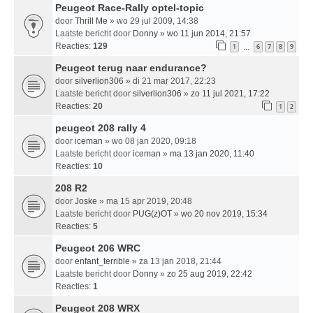
Peugeot Race-Rally optel-topic
door
Thrill Me
» wo 29 jul 2009, 14:38
Laatste bericht door
Donny
»
wo 11 jun 2014, 21:57
Reacties:
129
1
6
7
8
9
…
Peugeot terug naar endurance?
door
silverlion306
» di 21 mar 2017, 22:23
Laatste bericht door
silverlion306
»
zo 11 jul 2021, 17:22
Reacties:
20
1
2
peugeot 208 rally 4
door
iceman
» wo 08 jan 2020, 09:18
Laatste bericht door
iceman
»
ma 13 jan 2020, 11:40
Reacties:
10
208 R2
door
Joske
» ma 15 apr 2019, 20:48
Laatste bericht door
PUG(z)OT
»
wo 20 nov 2019, 15:34
Reacties:
5
Peugeot 206 WRC
door
enfant_terrible
» za 13 jan 2018, 21:44
Laatste bericht door
Donny
»
zo 25 aug 2019, 22:42
Reacties:
1
Peugeot 208 WRX