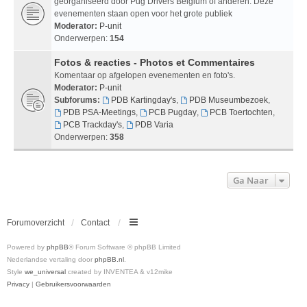
georganiseerd door Pug Drivers Belgium of anderen. Deze
evenementen staan open voor het grote publiek
Moderator:
P-unit
Onderwerpen:
154
Fotos & reacties - Photos et Commentaires
Komentaar op afgelopen evenementen en foto's.
Moderator:
P-unit
Subforums:
PDB Kartingday's
,
PDB Museumbezoek
,
PDB PSA-Meetings
,
PCB Pugday
,
PCB Toertochten
,
PCB Trackday's
,
PDB Varia
Onderwerpen:
358
Ga Naar
Forumoverzicht
Contact
Powered by
phpBB
® Forum Software © phpBB Limited
Nederlandse vertaling door
phpBB.nl
.
Style
we_universal
created by INVENTEA & v12mike
Privacy
|
Gebruikersvoorwaarden