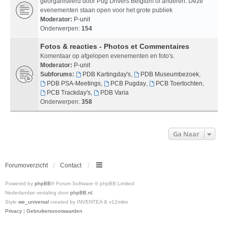
georganiseerd door Pug Drivers Belgium of anderen. Deze
evenementen staan open voor het grote publiek
Moderator:
P-unit
Onderwerpen:
154
Fotos & reacties - Photos et Commentaires
Komentaar op afgelopen evenementen en foto's.
Moderator:
P-unit
Subforums:
PDB Kartingday's
,
PDB Museumbezoek
,
PDB PSA-Meetings
,
PCB Pugday
,
PCB Toertochten
,
PCB Trackday's
,
PDB Varia
Onderwerpen:
358
Ga Naar
Forumoverzicht
Contact
Powered by
phpBB
® Forum Software © phpBB Limited
Nederlandse vertaling door
phpBB.nl
.
Style
we_universal
created by INVENTEA & v12mike
Privacy
|
Gebruikersvoorwaarden