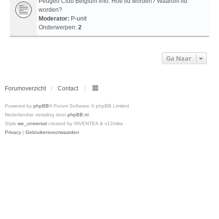
Peugeo Club Belgium info: Hoe lid worden? Waarom lid
worden?
Moderator:
P-unit
Onderwerpen:
2
Ga Naar
Forumoverzicht
Contact
Powered by
phpBB
® Forum Software © phpBB Limited
Nederlandse vertaling door
phpBB.nl
.
Style
we_universal
created by INVENTEA & v12mike
Privacy
|
Gebruikersvoorwaarden