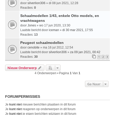
door
silverlion306
» di 08 jun 2021, 12:28
Reacties:
0
Schaalmodellen 1/43, enkele Otto models, en
vrachtwagens
door
Jones
» wo 17 jun 2020, 13:30
Laatste bericht door
iceman
»
di 30 mar 2021, 17:55
Reacties:
13
Peugeot schaalmodellen
door
cenobite
» ma 16 jul 2012, 12:54
Laatste bericht door
silverlion306
»
za 09 jan 2021, 00:42
Reacties:
30
1
2
3
Nieuw Onderwerp
4 Onderwerpen • Pagina
1
Van
1
Ga Naar
FORUMPERMISSIES
Je
kunt niet
nieuwe berichten plaatsen in dit forum
Je
kunt niet
reageren op onderwerpen in dit forum
Je
kunt niet
je eigen berichten wijzigen in dit forum