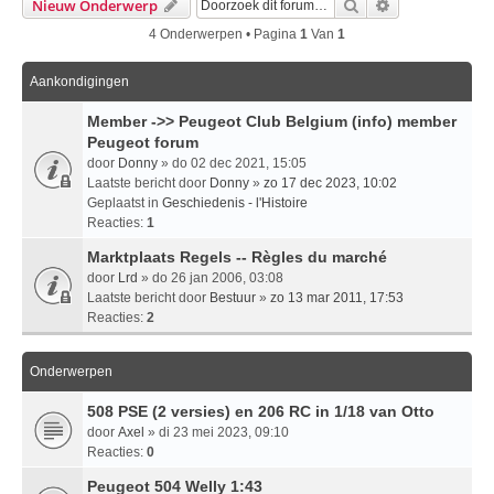
Zoek
Uitgebreid Zo
Nieuw Onderwerp
4 Onderwerpen • Pagina
1
Van
1
Aankondigingen
Member ->> Peugeot Club Belgium (info) member
Peugeot forum
door
Donny
» do 02 dec 2021, 15:05
Laatste bericht door
Donny
»
zo 17 dec 2023, 10:02
Geplaatst in
Geschiedenis - l'Histoire
Reacties:
1
Marktplaats Regels -- Règles du marché
door
Lrd
» do 26 jan 2006, 03:08
Laatste bericht door
Bestuur
»
zo 13 mar 2011, 17:53
Reacties:
2
Onderwerpen
508 PSE (2 versies) en 206 RC in 1/18 van Otto
door
Axel
» di 23 mei 2023, 09:10
Reacties:
0
Peugeot 504 Welly 1:43