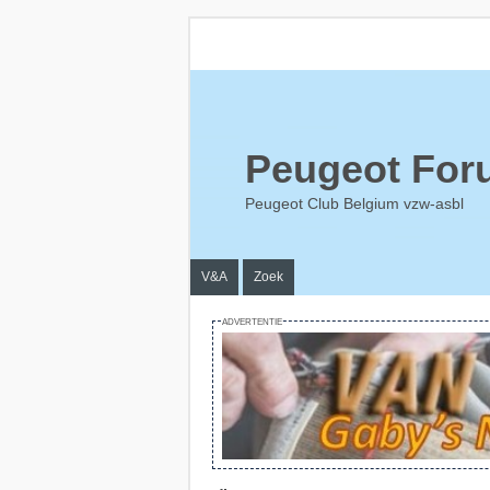
Peugeot For
Peugeot Club Belgium vzw-asbl
V&A
Zoek
ADVERTENTIE