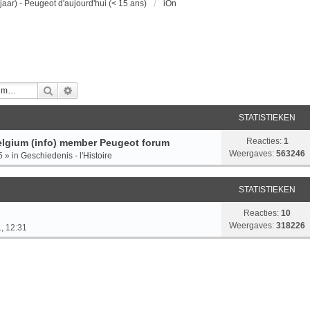
jaar) - Peugeot d'aujourd'hui (< 15 ans)
iOn
Zoek
Uitgebreid Zoeken
STATISTIEKEN
Reacties:
1
lgium (info) member Peugeot forum
Weergaves:
563246
5
» in
Geschiedenis - l'Histoire
STATISTIEKEN
Reacties:
10
Weergaves:
318226
, 12:31