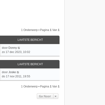
1 Onderwerp • Pagina
1
Van
1
LAATSTE BERICHT
L
door
Donny
a
zo 17 dec 2023, 10:02
a
t
LAATSTE BERICHT
s
t
L
door
Joske
e
a
do 17 nov 2011, 19:55
b
a
e
t
r
1 Onderwerp • Pagina
1
Van
1
s
i
t
c
Ga Naar
e
h
b
t