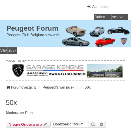
Aanmelden
Onbeantwoorde onderwerpen
Actieve onderwerpen
Peugeot Forum
Peugeot Club Belgium vzw-asbl
V&A
Zoek
ADVERTENTIE
Forumoverzicht
Peugeot's van nu (< 15 jaar) - Peugeot d'aujourd'hui (< 15 ans)
50x
50x
Moderator:
P-unit
Zoek
Uitgebreid Zo
Nieuw Onderwerp