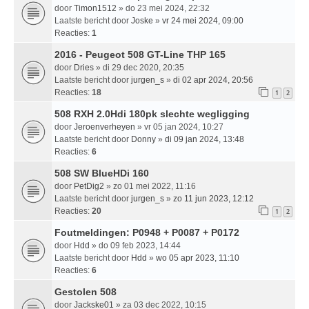
door
Timon1512
» do 23 mei 2024, 22:32
Laatste bericht door
Joske
»
vr 24 mei 2024, 09:00
Reacties:
1
2016 - Peugeot 508 GT-Line THP 165
door
Dries
» di 29 dec 2020, 20:35
Laatste bericht door
jurgen_s
»
di 02 apr 2024, 20:56
Reacties:
18
1
2
508 RXH 2.0Hdi 180pk slechte wegligging
door
Jeroenverheyen
» vr 05 jan 2024, 10:27
Laatste bericht door
Donny
»
di 09 jan 2024, 13:48
Reacties:
6
508 SW BlueHDi 160
door
PetDig2
» zo 01 mei 2022, 11:16
Laatste bericht door
jurgen_s
»
zo 11 jun 2023, 12:12
Reacties:
20
1
2
Foutmeldingen: P0948 + P0087 + P0172
door
Hdd
» do 09 feb 2023, 14:44
Laatste bericht door
Hdd
»
wo 05 apr 2023, 11:10
Reacties:
6
Gestolen 508
door
Jackske01
» za 03 dec 2022, 10:15