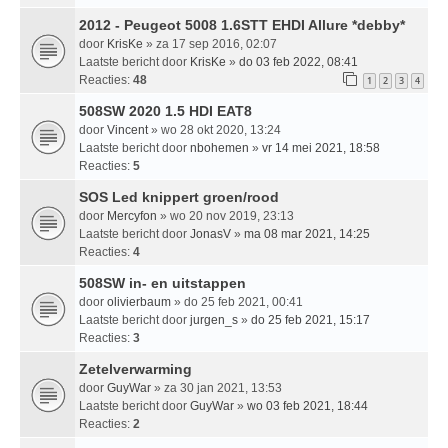
2012 - Peugeot 5008 1.6STT EHDI Allure *debby*
door
KrisKe
» za 17 sep 2016, 02:07
Laatste bericht door
KrisKe
»
do 03 feb 2022, 08:41
Reacties:
48
1
2
3
4
508SW 2020 1.5 HDI EAT8
door
Vincent
» wo 28 okt 2020, 13:24
Laatste bericht door
nbohemen
»
vr 14 mei 2021, 18:58
Reacties:
5
SOS Led knippert groen/rood
door
Mercyfon
» wo 20 nov 2019, 23:13
Laatste bericht door
JonasV
»
ma 08 mar 2021, 14:25
Reacties:
4
508SW in- en uitstappen
door
olivierbaum
» do 25 feb 2021, 00:41
Laatste bericht door
jurgen_s
»
do 25 feb 2021, 15:17
Reacties:
3
Zetelverwarming
door
GuyWar
» za 30 jan 2021, 13:53
Laatste bericht door
GuyWar
»
wo 03 feb 2021, 18:44
Reacties:
2