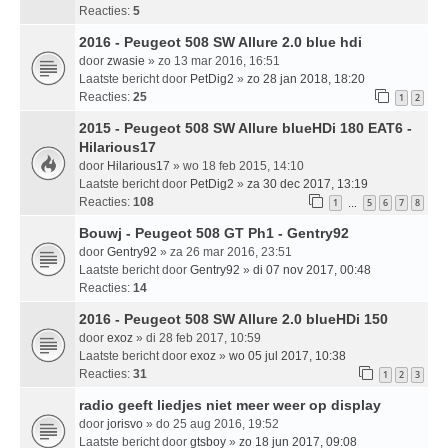
Reacties:
5
2016 - Peugeot 508 SW Allure 2.0 blue hdi
door
zwasie
» zo 13 mar 2016, 16:51
Laatste bericht door
PetDig2
»
zo 28 jan 2018, 18:20
Reacties:
25
1
2
2015 - Peugeot 508 SW Allure blueHDi 180 EAT6 -
Hilarious17
door
Hilarious17
» wo 18 feb 2015, 14:10
Laatste bericht door
PetDig2
»
za 30 dec 2017, 13:19
Reacties:
108
1
5
6
7
8
…
Bouwj - Peugeot 508 GT Ph1 - Gentry92
door
Gentry92
» za 26 mar 2016, 23:51
Laatste bericht door
Gentry92
»
di 07 nov 2017, 00:48
Reacties:
14
2016 - Peugeot 508 SW Allure 2.0 blueHDi 150
door
exoz
» di 28 feb 2017, 10:59
Laatste bericht door
exoz
»
wo 05 jul 2017, 10:38
Reacties:
31
1
2
3
radio geeft liedjes niet meer weer op display
door
jorisvo
» do 25 aug 2016, 19:52
Laatste bericht door
gtsboy
»
zo 18 jun 2017, 09:08