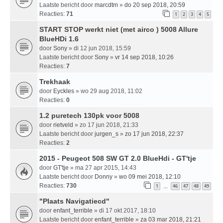
Laatste bericht door
marcdtm
»
do 20 sep 2018, 20:59
Reacties:
71
1
2
3
4
5
START STOP werkt niet (met airco ) 5008 Allure
BlueHDi 1.6
door
Sony
» di 12 jun 2018, 15:59
Laatste bericht door
Sony
»
vr 14 sep 2018, 10:26
Reacties:
7
Trekhaak
door
Eyckles
» wo 29 aug 2018, 11:02
Reacties:
0
1.2 puretech 130pk voor 5008
door
rietveld
» zo 17 jun 2018, 21:33
Laatste bericht door
jurgen_s
»
zo 17 jun 2018, 22:37
Reacties:
2
2015 - Peugeot 508 SW GT 2.0 BlueHdi - GT'tje
door
GT'tje
» ma 27 apr 2015, 14:43
Laatste bericht door
Donny
»
wo 09 mei 2018, 12:10
Reacties:
730
1
46
47
48
49
…
"Plaats Navigatiecd"
door
enfant_terrible
» di 17 okt 2017, 18:10
Laatste bericht door
enfant_terrible
»
za 03 mar 2018, 21:21