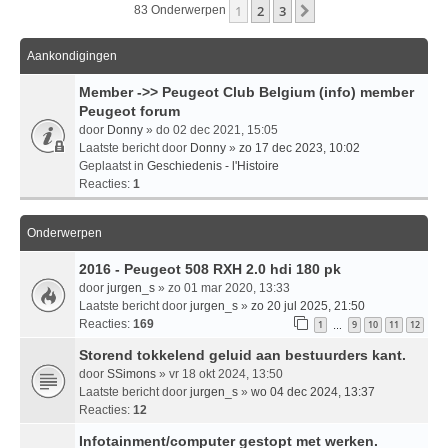
1
2
3
Volgende
83 Onderwerpen
Aankondigingen
Member ->> Peugeot Club Belgium (info) member
Peugeot forum
door
Donny
» do 02 dec 2021, 15:05
Laatste bericht door
Donny
»
zo 17 dec 2023, 10:02
Geplaatst in
Geschiedenis - l'Histoire
Reacties:
1
Onderwerpen
2016 - Peugeot 508 RXH 2.0 hdi 180 pk
door
jurgen_s
» zo 01 mar 2020, 13:33
Laatste bericht door
jurgen_s
»
zo 20 jul 2025, 21:50
Reacties:
169
1
9
10
11
12
…
Storend tokkelend geluid aan bestuurders kant.
door
SSimons
» vr 18 okt 2024, 13:50
Laatste bericht door
jurgen_s
»
wo 04 dec 2024, 13:37
Reacties:
12
Infotainment/computer gestopt met werken.