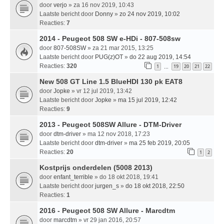
door
verjo
» za 16 nov 2019, 10:43
Laatste bericht door
Donny
»
zo 24 nov 2019, 10:02
Reacties:
7
2014 - Peugeot 508 SW e-HDi - 807-508sw
door
807-508SW
» za 21 mar 2015, 13:25
Laatste bericht door
PUG(z)OT
»
do 22 aug 2019, 14:54
Reacties:
320
1
19
20
21
22
…
New 508 GT Line 1.5 BlueHDI 130 pk EAT8
door
Jopke
» vr 12 jul 2019, 13:42
Laatste bericht door
Jopke
»
ma 15 jul 2019, 12:42
Reacties:
9
2013 - Peugeot 508SW Allure - DTM-Driver
door
dtm-driver
» ma 12 nov 2018, 17:23
Laatste bericht door
dtm-driver
»
ma 25 feb 2019, 20:05
Reacties:
20
1
2
Kostprijs onderdelen (5008 2013)
door
enfant_terrible
» do 18 okt 2018, 19:41
Laatste bericht door
jurgen_s
»
do 18 okt 2018, 22:50
Reacties:
1
2016 - Peugeot 508 SW Allure - Marcdtm
door
marcdtm
» vr 29 jan 2016, 20:57