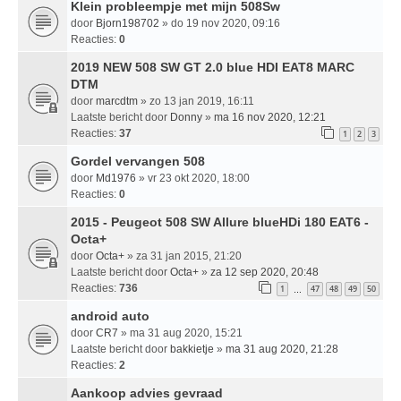
Klein probleempje met mijn 508Sw
door
Bjorn198702
» do 19 nov 2020, 09:16
Reacties:
0
2019 NEW 508 SW GT 2.0 blue HDI EAT8 MARC
DTM
door
marcdtm
» zo 13 jan 2019, 16:11
Laatste bericht door
Donny
»
ma 16 nov 2020, 12:21
Reacties:
37
1
2
3
Gordel vervangen 508
door
Md1976
» vr 23 okt 2020, 18:00
Reacties:
0
2015 - Peugeot 508 SW Allure blueHDi 180 EAT6 -
Octa+
door
Octa+
» za 31 jan 2015, 21:20
Laatste bericht door
Octa+
»
za 12 sep 2020, 20:48
Reacties:
736
1
47
48
49
50
…
android auto
door
CR7
» ma 31 aug 2020, 15:21
Laatste bericht door
bakkietje
»
ma 31 aug 2020, 21:28
Reacties:
2
Aankoop advies gevraad