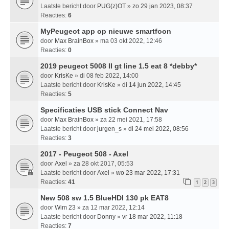
Laatste bericht door
PUG(z)OT
»
zo 29 jan 2023, 08:37
Reacties:
6
MyPeugeot app op nieuwe smartfoon
door
Max BrainBox
» ma 03 okt 2022, 12:46
Reacties:
0
2019 peugeot 5008 II gt line 1.5 eat 8 *debby*
door
KrisKe
» di 08 feb 2022, 14:00
Laatste bericht door
KrisKe
»
di 14 jun 2022, 14:45
Reacties:
5
Specificaties USB stick Connect Nav
door
Max BrainBox
» za 22 mei 2021, 17:58
Laatste bericht door
jurgen_s
»
di 24 mei 2022, 08:56
Reacties:
3
2017 - Peugeot 508 - Axel
door
Axel
» za 28 okt 2017, 05:53
Laatste bericht door
Axel
»
wo 23 mar 2022, 17:31
Reacties:
41
1
2
3
New 508 sw 1.5 BlueHDI 130 pk EAT8
door
Wim 23
» za 12 mar 2022, 12:14
Laatste bericht door
Donny
»
vr 18 mar 2022, 11:18
Reacties:
7