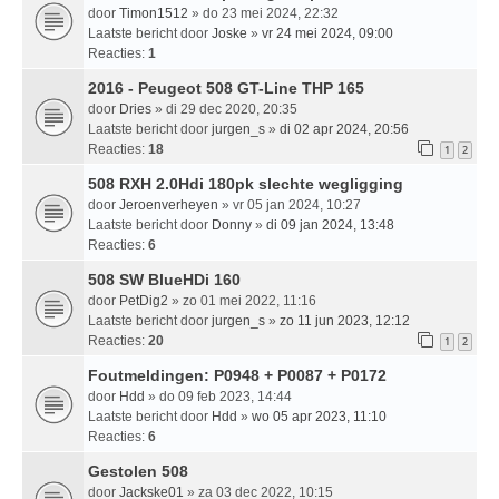
door
Timon1512
» do 23 mei 2024, 22:32
Laatste bericht door
Joske
»
vr 24 mei 2024, 09:00
Reacties:
1
2016 - Peugeot 508 GT-Line THP 165
door
Dries
» di 29 dec 2020, 20:35
Laatste bericht door
jurgen_s
»
di 02 apr 2024, 20:56
Reacties:
18
1
2
508 RXH 2.0Hdi 180pk slechte wegligging
door
Jeroenverheyen
» vr 05 jan 2024, 10:27
Laatste bericht door
Donny
»
di 09 jan 2024, 13:48
Reacties:
6
508 SW BlueHDi 160
door
PetDig2
» zo 01 mei 2022, 11:16
Laatste bericht door
jurgen_s
»
zo 11 jun 2023, 12:12
Reacties:
20
1
2
Foutmeldingen: P0948 + P0087 + P0172
door
Hdd
» do 09 feb 2023, 14:44
Laatste bericht door
Hdd
»
wo 05 apr 2023, 11:10
Reacties:
6
Gestolen 508
door
Jackske01
» za 03 dec 2022, 10:15