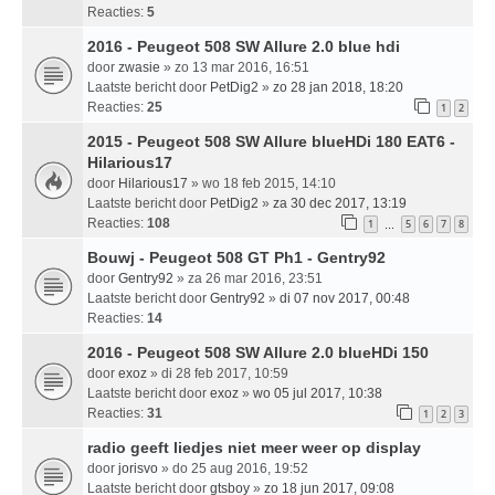
Reacties:
5
2016 - Peugeot 508 SW Allure 2.0 blue hdi
door
zwasie
» zo 13 mar 2016, 16:51
Laatste bericht door
PetDig2
»
zo 28 jan 2018, 18:20
Reacties:
25
1
2
2015 - Peugeot 508 SW Allure blueHDi 180 EAT6 -
Hilarious17
door
Hilarious17
» wo 18 feb 2015, 14:10
Laatste bericht door
PetDig2
»
za 30 dec 2017, 13:19
Reacties:
108
1
5
6
7
8
…
Bouwj - Peugeot 508 GT Ph1 - Gentry92
door
Gentry92
» za 26 mar 2016, 23:51
Laatste bericht door
Gentry92
»
di 07 nov 2017, 00:48
Reacties:
14
2016 - Peugeot 508 SW Allure 2.0 blueHDi 150
door
exoz
» di 28 feb 2017, 10:59
Laatste bericht door
exoz
»
wo 05 jul 2017, 10:38
Reacties:
31
1
2
3
radio geeft liedjes niet meer weer op display
door
jorisvo
» do 25 aug 2016, 19:52
Laatste bericht door
gtsboy
»
zo 18 jun 2017, 09:08