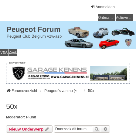
Aanmelden
Onbeantwoorde onderwerpen
Actieve onderwerpen
Peugeot Forum
Peugeot Club Belgium vzw-asbl
V&A
Zoek
ADVERTENTIE
Forumoverzicht
Peugeot's van nu (< 15 jaar) - Peugeot d'aujourd'hui (< 15 ans)
50x
50x
Moderator:
P-unit
Zoek
Uitgebreid Zo
Nieuw Onderwerp