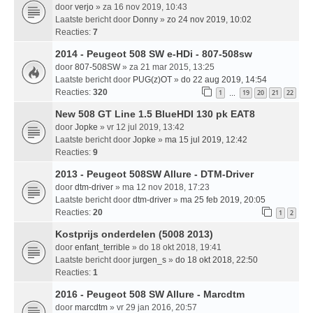
door
verjo
» za 16 nov 2019, 10:43
Laatste bericht door
Donny
»
zo 24 nov 2019, 10:02
Reacties:
7
2014 - Peugeot 508 SW e-HDi - 807-508sw
door
807-508SW
» za 21 mar 2015, 13:25
Laatste bericht door
PUG(z)OT
»
do 22 aug 2019, 14:54
Reacties:
320
1
19
20
21
22
…
New 508 GT Line 1.5 BlueHDI 130 pk EAT8
door
Jopke
» vr 12 jul 2019, 13:42
Laatste bericht door
Jopke
»
ma 15 jul 2019, 12:42
Reacties:
9
2013 - Peugeot 508SW Allure - DTM-Driver
door
dtm-driver
» ma 12 nov 2018, 17:23
Laatste bericht door
dtm-driver
»
ma 25 feb 2019, 20:05
Reacties:
20
1
2
Kostprijs onderdelen (5008 2013)
door
enfant_terrible
» do 18 okt 2018, 19:41
Laatste bericht door
jurgen_s
»
do 18 okt 2018, 22:50
Reacties:
1
2016 - Peugeot 508 SW Allure - Marcdtm
door
marcdtm
» vr 29 jan 2016, 20:57