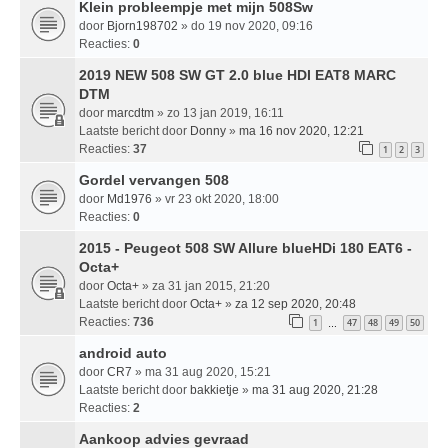
Klein probleempje met mijn 508Sw
door
Bjorn198702
» do 19 nov 2020, 09:16
Reacties:
0
2019 NEW 508 SW GT 2.0 blue HDI EAT8 MARC
DTM
door
marcdtm
» zo 13 jan 2019, 16:11
Laatste bericht door
Donny
»
ma 16 nov 2020, 12:21
Reacties:
37
1
2
3
Gordel vervangen 508
door
Md1976
» vr 23 okt 2020, 18:00
Reacties:
0
2015 - Peugeot 508 SW Allure blueHDi 180 EAT6 -
Octa+
door
Octa+
» za 31 jan 2015, 21:20
Laatste bericht door
Octa+
»
za 12 sep 2020, 20:48
Reacties:
736
1
47
48
49
50
…
android auto
door
CR7
» ma 31 aug 2020, 15:21
Laatste bericht door
bakkietje
»
ma 31 aug 2020, 21:28
Reacties:
2
Aankoop advies gevraad