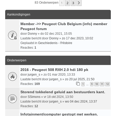
1
2
3
Volgende
83 Onderwerpen
Aankondigingen
Member ->> Peugeot Club Belgium (info) member
Peugeot forum
door
Donny
» do 02 dec 2021, 15:05
Laatste bericht door
Donny
»
zo 17 dec 2023, 10:02
Geplaatst in
Geschiedenis - l'Histoire
Reacties:
1
Onderwerpen
2016 - Peugeot 508 RXH 2.0 hdi 180 pk
door
jurgen_s
» zo 01 mar 2020, 13:33
Laatste bericht door
jurgen_s
»
zo 20 jul 2025, 21:50
Reacties:
169
1
9
10
11
12
…
Storend tokkelend geluid aan bestuurders kant.
door
SSimons
» vr 18 okt 2024, 13:50
Laatste bericht door
jurgen_s
»
wo 04 dec 2024, 13:37
Reacties:
12
Infotainment/computer gestopt met werken.