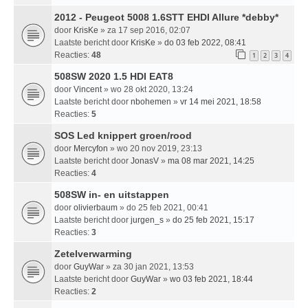
2012 - Peugeot 5008 1.6STT EHDI Allure *debby*
door
KrisKe
» za 17 sep 2016, 02:07
Laatste bericht door
KrisKe
»
do 03 feb 2022, 08:41
Reacties:
48
1
2
3
4
508SW 2020 1.5 HDI EAT8
door
Vincent
» wo 28 okt 2020, 13:24
Laatste bericht door
nbohemen
»
vr 14 mei 2021, 18:58
Reacties:
5
SOS Led knippert groen/rood
door
Mercyfon
» wo 20 nov 2019, 23:13
Laatste bericht door
JonasV
»
ma 08 mar 2021, 14:25
Reacties:
4
508SW in- en uitstappen
door
olivierbaum
» do 25 feb 2021, 00:41
Laatste bericht door
jurgen_s
»
do 25 feb 2021, 15:17
Reacties:
3
Zetelverwarming
door
GuyWar
» za 30 jan 2021, 13:53
Laatste bericht door
GuyWar
»
wo 03 feb 2021, 18:44
Reacties:
2