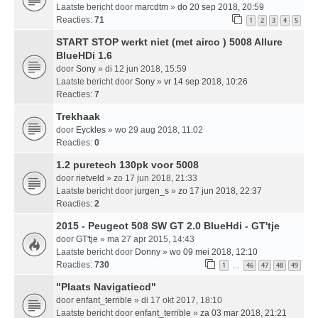
Laatste bericht door
marcdtm
»
do 20 sep 2018, 20:59
Reacties:
71
1
2
3
4
5
START STOP werkt niet (met airco ) 5008 Allure
BlueHDi 1.6
door
Sony
» di 12 jun 2018, 15:59
Laatste bericht door
Sony
»
vr 14 sep 2018, 10:26
Reacties:
7
Trekhaak
door
Eyckles
» wo 29 aug 2018, 11:02
Reacties:
0
1.2 puretech 130pk voor 5008
door
rietveld
» zo 17 jun 2018, 21:33
Laatste bericht door
jurgen_s
»
zo 17 jun 2018, 22:37
Reacties:
2
2015 - Peugeot 508 SW GT 2.0 BlueHdi - GT'tje
door
GT'tje
» ma 27 apr 2015, 14:43
Laatste bericht door
Donny
»
wo 09 mei 2018, 12:10
Reacties:
730
1
46
47
48
49
…
"Plaats Navigatiecd"
door
enfant_terrible
» di 17 okt 2017, 18:10
Laatste bericht door
enfant_terrible
»
za 03 mar 2018, 21:21