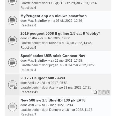
Laatste bericht door
PUG(z)OT
»
zo 29 jan 2023, 08:37
Reacties:
6
MyPeugeot app op nieuwe smartfoon
door
Max BrainBox
» ma 03 okt 2022, 12:46
Reacties:
0
2019 peugeot 5008 II gt line 1.5 eat 8 *debby*
door
KrisKe
» di 08 feb 2022, 14:00
Laatste bericht door
KrisKe
»
di 14 jun 2022, 14:45
Reacties:
5
Specificaties USB stick Connect Nav
door
Max BrainBox
» za 22 mei 2021, 17:58
Laatste bericht door
jurgen_s
»
di 24 mei 2022, 08:56
Reacties:
3
2017 - Peugeot 508 - Axel
door
Axel
» za 28 okt 2017, 05:53
Laatste bericht door
Axel
»
wo 23 mar 2022, 17:31
Reacties:
41
1
2
3
New 508 sw 1.5 BlueHDI 130 pk EAT8
door
Wim 23
» za 12 mar 2022, 12:14
Laatste bericht door
Donny
»
vr 18 mar 2022, 11:18
Reacties:
7