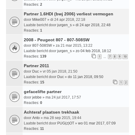
Reacties:
2
Partner 1.6HDI (bwj 2006) verliest vermogen
door
Mike007
» di 24 apr 2018, 22:18
Laatste bericht door
jurgen_s
»
di 24 apr 2018, 22:48
Reacties:
1
2008 - Peugeot 807 - 807-508SW
door
807-508SW
» za 21 mar 2015, 13:22
Laatste bericht door
jurgen_s
»
zo 04 feb 2018, 18:12
Reacties:
139
1
7
8
9
10
…
Partner 2011
door
Duc
» vr 05 jan 2018, 21:50
Laatste bericht door
Duc
»
do 11 jan 2018, 09:50
Reacties:
15
1
2
gefacelifte partner
door
jebbe
» ma 24 jul 2017, 17:57
Reacties:
0
Achteraf plaatsen trekhaak
door
Anto
» ma 28 sep 2015, 19:44
Laatste bericht door
PUG(z)OT
»
wo 01 mar 2017, 07:09
Reacties:
11