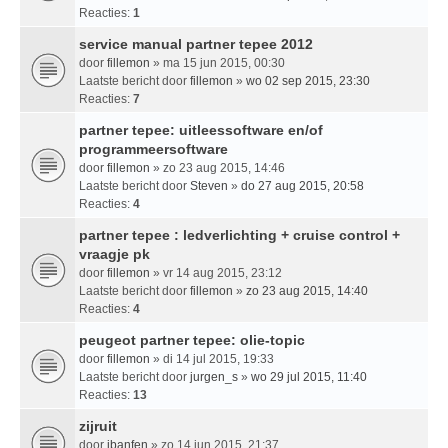
Reacties:
1
service manual partner tepee 2012
door
fillemon
» ma 15 jun 2015, 00:30
Laatste bericht door
fillemon
»
wo 02 sep 2015, 23:30
Reacties:
7
partner tepee: uitleessoftware en/of
programmeersoftware
door
fillemon
» zo 23 aug 2015, 14:46
Laatste bericht door
Steven
»
do 27 aug 2015, 20:58
Reacties:
4
partner tepee : ledverlichting + cruise control +
vraagje pk
door
fillemon
» vr 14 aug 2015, 23:12
Laatste bericht door
fillemon
»
zo 23 aug 2015, 14:40
Reacties:
4
peugeot partner tepee: olie-topic
door
fillemon
» di 14 jul 2015, 19:33
Laatste bericht door
jurgen_s
»
wo 29 jul 2015, 11:40
Reacties:
13
zijruit
door
ibanfen
» zo 14 jun 2015, 21:37