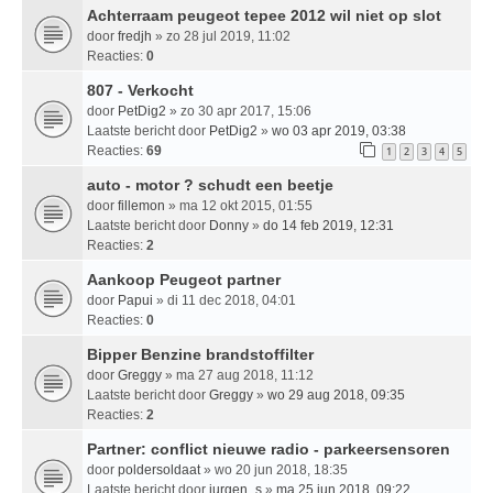
Achterraam peugeot tepee 2012 wil niet op slot
door
fredjh
» zo 28 jul 2019, 11:02
Reacties:
0
807 - Verkocht
door
PetDig2
» zo 30 apr 2017, 15:06
Laatste bericht door
PetDig2
»
wo 03 apr 2019, 03:38
Reacties:
69
1
2
3
4
5
auto - motor ? schudt een beetje
door
fillemon
» ma 12 okt 2015, 01:55
Laatste bericht door
Donny
»
do 14 feb 2019, 12:31
Reacties:
2
Aankoop Peugeot partner
door
Papui
» di 11 dec 2018, 04:01
Reacties:
0
Bipper Benzine brandstoffilter
door
Greggy
» ma 27 aug 2018, 11:12
Laatste bericht door
Greggy
»
wo 29 aug 2018, 09:35
Reacties:
2
Partner: conflict nieuwe radio - parkeersensoren
door
poldersoldaat
» wo 20 jun 2018, 18:35
Laatste bericht door
jurgen_s
»
ma 25 jun 2018, 09:22