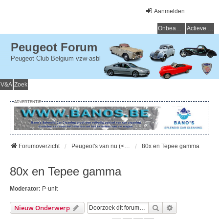
Aanmelden
Onbeantwoorde onderwerpen
Actieve onderwerpen
Peugeot Forum
Peugeot Club Belgium vzw-asbl
V&A
Zoek
ADVERTENTIE
Forumoverzicht
Peugeot's van nu (< 15 jaar) - Peugeot d'aujourd'hui (< 15 ans)
80x en Tepee gamma
80x en Tepee gamma
Moderator:
P-unit
Zoek
Uitgebreid Zo
Nieuw Onderwerp