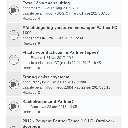
Extra 12 volt aansluiting
door
robert01
» di 05 aug 2014, 23:03
Laatste bericht door
PUG(z)OT
»
wo 01 mar 2017, 07:05
Reacties:
4
Afdichtingsring verstuiver vervangen Partner HDI
1600
door
ThomasP
» za 18 feb 2017, 15:39
Reacties:
0
Plaats voor dashcam in Partner Tepee?
door
Flippi
» di 31 jan 2017, 19:34
Laatste bericht door
GT'tje
»
do 02 feb 2017, 18:45
Reacties:
6
Storing emissiesysteem
door
Freddy1984
» vr 20 jan 2017, 23:00
Laatste bericht door
Freddy1984
»
zo 22 jan 2017, 21:11
Reacties:
2
Kachelweerstand Partner?
door
Arno
» wo 23 nov 2016, 19:05
Reacties:
0
2012 - Peugeot Partner Tepee 1.6 HDi Outdoor -
Scorpion