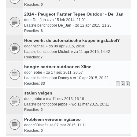
Reacties:
0
2014 - Peugeot Partner Tepee Outdoor - De_Jan
door
De_Jan
» za 15 feb 2014, 21:01
Laatste bericht door
De_Jan
»
zo 12 apr 2015, 21:23
Reacties:
6
Hoe werkt de automatische koppelingskabel?
door
Michel.
» do 09 apr 2015, 20:36
Laatste bericht door
Michel.
»
za 11 apr 2015, 14:42
Reacties:
7
hoogte partner outdoor en Xline
door
jebbe
» za 17 sep 2011, 20:57
Laatste bericht door
Donny
»
vr 10 apr 2015, 20:22
Reacties:
33
1
2
3
stalen velgen
door
jebbe
» ma 11 nov 2013, 16:16
Laatste bericht door
jebbe
»
wo 11 mar 2015, 20:11
Reacties:
2
Probleem verwarming/airco
door
c00lstef
» za 07 mar 2015, 11:11
Reacties:
0