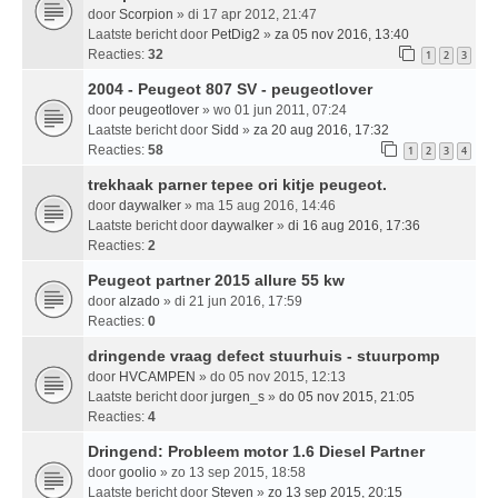
door
Scorpion
» di 17 apr 2012, 21:47
Laatste bericht door
PetDig2
»
za 05 nov 2016, 13:40
Reacties:
32
1
2
3
2004 - Peugeot 807 SV - peugeotlover
door
peugeotlover
» wo 01 jun 2011, 07:24
Laatste bericht door
Sidd
»
za 20 aug 2016, 17:32
Reacties:
58
1
2
3
4
trekhaak parner tepee ori kitje peugeot.
door
daywalker
» ma 15 aug 2016, 14:46
Laatste bericht door
daywalker
»
di 16 aug 2016, 17:36
Reacties:
2
Peugeot partner 2015 allure 55 kw
door
alzado
» di 21 jun 2016, 17:59
Reacties:
0
dringende vraag defect stuurhuis - stuurpomp
door
HVCAMPEN
» do 05 nov 2015, 12:13
Laatste bericht door
jurgen_s
»
do 05 nov 2015, 21:05
Reacties:
4
Dringend: Probleem motor 1.6 Diesel Partner
door
goolio
» zo 13 sep 2015, 18:58
Laatste bericht door
Steven
»
zo 13 sep 2015, 20:15