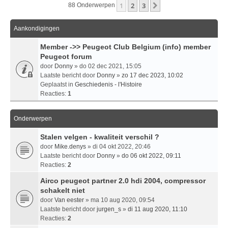
1
2
3
Volgende
88 Onderwerpen
Aankondigingen
Member ->> Peugeot Club Belgium (info) member
Peugeot forum
door
Donny
» do 02 dec 2021, 15:05
Laatste bericht door
Donny
»
zo 17 dec 2023, 10:02
Geplaatst in
Geschiedenis - l'Histoire
Reacties:
1
Onderwerpen
Stalen velgen - kwaliteit verschil ?
door
Mike.denys
» di 04 okt 2022, 20:46
Laatste bericht door
Donny
»
do 06 okt 2022, 09:11
Reacties:
2
Airco peugeot partner 2.0 hdi 2004, compressor
schakelt niet
door
Van eester
» ma 10 aug 2020, 09:54
Laatste bericht door
jurgen_s
»
di 11 aug 2020, 11:10
Reacties:
2