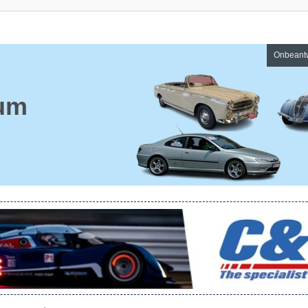
Onbeant
um