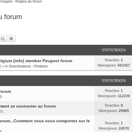
mregels - Régles du forum
u forum
Zoek
Uitgebreid Zoeken
STATISTIEKEN
Reacties:
1
lgium (info) member Peugeot forum
Weergaves:
563357
5
» in
Geschiedenis - l'Histoire
STATISTIEKEN
Reacties:
1
 forum
Weergaves:
112230
15
Reacties:
0
ment se connecter au forum
Weergaves:
25965
25
 forum...Comment vous vous comportez sur le
Reacties:
1
Weergaves:
24570