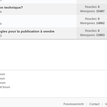
15
Reacties:
0
ion technique?
Weergaves:
15467
14
Reacties:
0
Weergaves:
14962
14
Reacties:
0
ègles pour la publication à vendre
Weergaves:
13903
13
orum
orum
forum
it forum
Forumoverzicht
Contact
V