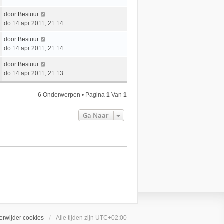
e
a
e
r
t
L
door
Bestuur
b
i
s
a
do 14 apr 2011, 21:14
e
c
t
a
r
h
e
L
door
Bestuur
t
i
t
b
a
do 14 apr 2011, 21:14
s
c
e
a
t
h
L
door
Bestuur
r
t
e
t
a
do 14 apr 2011, 21:13
i
s
b
a
c
t
e
t
h
e
r
6 Onderwerpen • Pagina
1
Van
1
s
t
b
i
t
e
c
Ga Naar
e
r
h
b
i
t
e
c
r
h
i
t
c
h
t
erwijder cookies
Alle tijden zijn
UTC+02:00