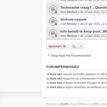
door
Bestuur
»
do 14 apr 2011, 21:
Technische vraag? ...Quest
door
Bestuur
»
do 14 apr 2011, 21:
Uniform carpark
door
Bestuur
»
do 14 apr 2011, 21:
Info betreft te koop post...R
door
Bestuur
»
do 14 apr 2011, 21:
Gesloten
Terug Naar Het Forumoverzicht
FORUMPERMISSIES
Je
kunt niet
nieuwe berichten plaatsen in dit f
Je
kunt niet
reageren op onderwerpen in dit f
Je
kunt niet
je eigen berichten wijzigen in dit 
Je
kunt niet
je eigen berichten verwijderen in d
Powered by
phpBB
® Forum Software © phpBB Limited