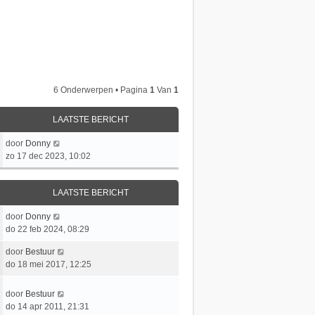
6 Onderwerpen • Pagina
1
Van
1
LAATSTE BERICHT
L
door
Donny
a
zo 17 dec 2023, 10:02
a
t
LAATSTE BERICHT
s
t
L
door
Donny
e
a
do 22 feb 2024, 08:29
b
a
e
L
door
Bestuur
t
r
a
do 18 mei 2017, 12:25
s
i
a
t
c
t
e
L
door
Bestuur
h
s
b
a
do 14 apr 2011, 21:31
t
t