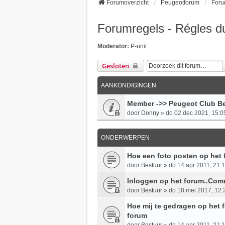
Forumoverzicht
Peugeotforum
Foru
Forumregels - Régles d
Moderator:
P-unit
Gesloten
AANKONDIGINGEN
Member ->> Peugeot Club Be
door
Donny
»
do 02 dec 2021, 15:0
ONDERWERPEN
Hoe een foto posten op het
door
Bestuur
»
do 14 apr 2011, 21:
Inloggen op het forum..Com
door
Bestuur
»
do 18 mei 2017, 12:
Hoe mij te gedragen op het
forum