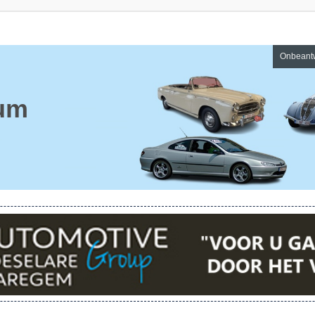
Onbeant
um