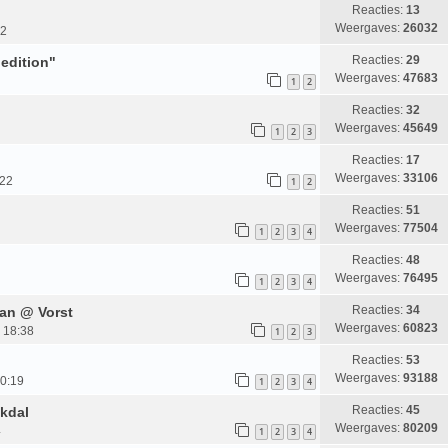
Reacties:
13
Weergaves:
26032
52
Reacties:
29
 edition"
Weergaves:
47683
1
2
Reacties:
32
Weergaves:
45649
1
2
3
Reacties:
17
Weergaves:
33106
:22
1
2
Reacties:
51
Weergaves:
77504
1
2
3
4
Reacties:
48
Weergaves:
76495
1
2
3
4
Reacties:
34
aan @ Vorst
Weergaves:
60823
 18:38
1
2
3
Reacties:
53
Weergaves:
93188
20:19
1
2
3
4
Reacties:
45
akdal
Weergaves:
80209
4
1
2
3
4