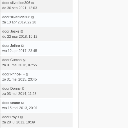
e
L
door
silverlion306
t
e
r
a
do 30 sep 2021, 12:03
s
b
i
a
t
e
c
L
door
silverlion306
t
e
r
h
a
za 13 apr 2019, 22:28
s
b
i
t
a
t
e
c
L
door
Joske
t
e
r
h
a
do 22 mar 2018, 15:12
s
b
i
t
a
t
e
c
L
door
Jethro
t
e
r
h
a
wo 12 apr 2017, 23:45
s
b
i
t
a
t
e
c
L
door
Gumbo
t
e
r
h
a
zo 01 mei 2016, 07:55
s
b
i
t
a
t
e
c
L
door
Prince-_-
t
e
r
h
a
zo 31 mei 2015, 23:45
s
b
i
t
a
t
e
c
L
door
Donny
t
e
r
h
a
za 03 mei 2014, 11:28
s
b
i
t
a
t
e
c
L
door
seune
t
e
r
h
a
wo 15 mei 2013, 20:01
s
b
i
t
a
t
e
c
L
door
RoyR
t
e
r
h
a
za 28 jul 2012, 19:39
s
b
i
t
a