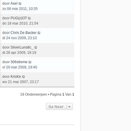
t
e
c
L
door
Axel
t
e
r
h
a
zo 06 mar 2011, 10:35
s
b
i
t
a
t
e
c
L
door
PUG(z)OT
t
e
r
h
a
do 18 mar 2010, 21:54
s
b
i
t
a
t
e
c
L
door
Chris De Backer
t
e
r
h
a
di 24 nov 2009, 23:10
s
b
i
t
a
t
e
c
L
door
SilverLunatic_
t
e
r
h
a
di 28 apr 2009, 18:19
s
b
i
t
a
t
e
c
L
door
306xtreme
t
e
r
h
a
vr 20 mar 2009, 19:40
s
b
i
t
a
t
e
c
L
door
KrisKe
t
e
r
h
a
wo 21 mar 2007, 23:17
s
b
i
t
a
t
e
c
t
e
r
18 Onderwerpen • Pagina
1
Van
1
h
s
b
i
t
t
e
c
Ga Naar
e
r
h
b
i
t
e
c
r
h
i
t