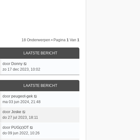
18 Onderwerpen • Pagina
1
Van
1
LAATSTE BERICHT
L
door
Donny
a
zo 17 dec 2023, 10:02
a
t
LAATSTE BERICHT
s
t
L
door
peugeot-gek
e
a
ma 03 jun 2024, 21:48
b
a
e
L
door
Joske
t
r
a
do 27 jul 2023, 18:11
s
i
a
t
c
L
door
PUG(z)OT
t
e
h
a
do 09 jun 2022, 10:26
s
b
t
a
t