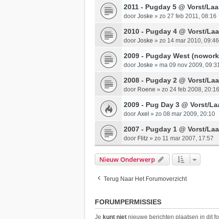
2011 - Pugday 5 @ Vorst/Laa
door
Joske
»
zo 27 feb 2011, 08:16
2010 - Pugday 4 @ Vorst/La
door
Joske
»
zo 14 mar 2010, 09:46
2009 - Pugday West (nowork
door
Joske
»
ma 09 nov 2009, 09:3
2008 - Pugday 2 @ Vorst/La
door
Roene
»
zo 24 feb 2008, 20:1
2009 - Pug Day 3 @ Vorst/La
door
Axel
»
zo 08 mar 2009, 20:10
2007 - Pugday 1 @ Vorst/Laa
door
Flitz
»
zo 11 mar 2007, 17:57
Nieuw Onderwerp
Terug Naar Het Forumoverzicht
FORUMPERMISSIES
Je
kunt niet
nieuwe berichten plaatsen in dit f