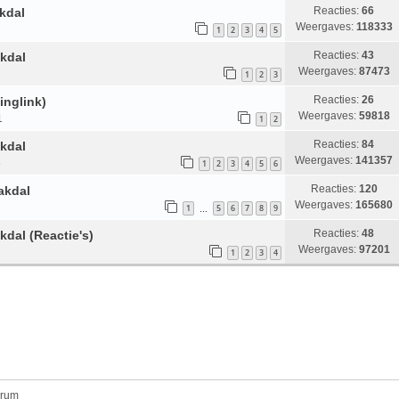
Reacties:
66
kdal
Weergaves:
118333
1
2
3
4
5
Reacties:
43
akdal
Weergaves:
87473
1
2
3
Reacties:
26
inglink)
Weergaves:
59818
1
1
2
Reacties:
84
akdal
Weergaves:
141357
6
1
2
3
4
5
6
Reacties:
120
akdal
Weergaves:
165680
1
5
6
7
8
9
…
Reacties:
48
kdal (Reactie's)
Weergaves:
97201
1
2
3
4
orum