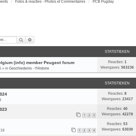
ments
Fotos & reacties - Photos et Commentaires
PCB Pugday
Zoek
Uitgebreid Zoeken
STATISTIEKEN
Reacties:
1
lgium (info) member Peugeot forum
Weergaves:
563236
5
» in
Geschiedenis - l'Histoire
STATISTIEKEN
Reacties:
8
2024
Weergaves:
23417
8
Reacties:
40
2023
Weergaves:
42278
1
2
3
Reacties:
53
Weergaves:
63030
:18
1
2
3
4