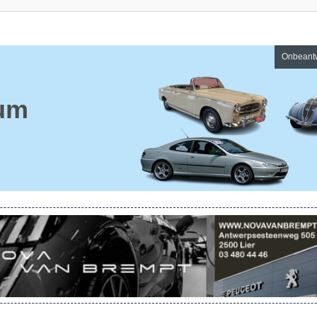
Onbeant
um