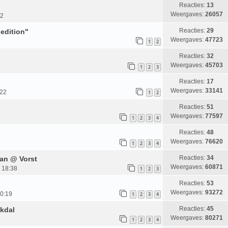
Reacties:
13
Weergaves:
26057
52
Reacties:
29
 edition"
Weergaves:
47723
1
2
Reacties:
32
Weergaves:
45703
1
2
3
Reacties:
17
Weergaves:
33141
:22
1
2
Reacties:
51
Weergaves:
77597
1
2
3
4
Reacties:
48
Weergaves:
76620
1
2
3
4
Reacties:
34
aan @ Vorst
Weergaves:
60871
 18:38
1
2
3
Reacties:
53
Weergaves:
93272
20:19
1
2
3
4
Reacties:
45
akdal
Weergaves:
80271
4
1
2
3
4