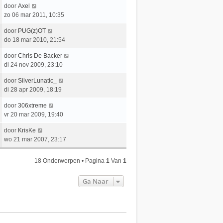
t
e
c
L
door
Axel
t
e
r
h
a
zo 06 mar 2011, 10:35
s
b
i
t
a
t
e
c
L
door
PUG(z)OT
t
e
r
h
a
do 18 mar 2010, 21:54
s
b
i
t
a
t
e
c
L
door
Chris De Backer
t
e
r
h
a
di 24 nov 2009, 23:10
s
b
i
t
a
t
e
c
L
door
SilverLunatic_
t
e
r
h
a
di 28 apr 2009, 18:19
s
b
i
t
a
t
e
c
L
door
306xtreme
t
e
r
h
a
vr 20 mar 2009, 19:40
s
b
i
t
a
t
e
c
L
door
KrisKe
t
e
r
h
a
wo 21 mar 2007, 23:17
s
b
i
t
a
t
e
c
t
e
r
18 Onderwerpen • Pagina
1
Van
1
h
s
b
i
t
t
e
c
Ga Naar
e
r
h
b
i
t
e
c
r
h
i
t