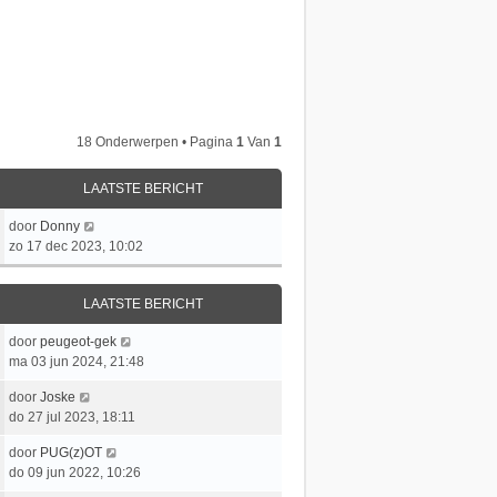
18 Onderwerpen • Pagina
1
Van
1
LAATSTE BERICHT
L
door
Donny
a
zo 17 dec 2023, 10:02
a
t
LAATSTE BERICHT
s
t
L
door
peugeot-gek
e
a
ma 03 jun 2024, 21:48
b
a
e
L
door
Joske
t
r
a
do 27 jul 2023, 18:11
s
i
a
t
c
L
door
PUG(z)OT
t
e
h
a
do 09 jun 2022, 10:26
s
b
t
a
t