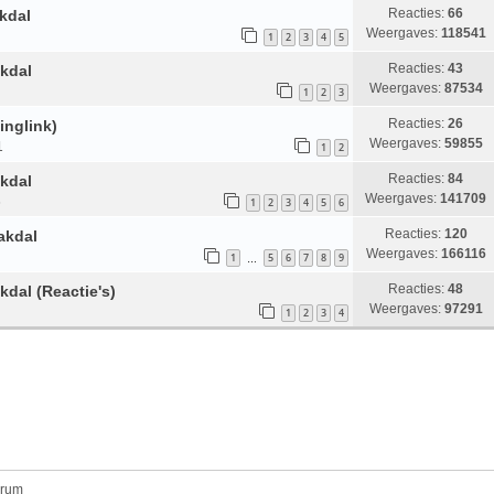
Reacties:
66
kdal
Weergaves:
118541
1
2
3
4
5
Reacties:
43
akdal
Weergaves:
87534
1
2
3
Reacties:
26
inglink)
Weergaves:
59855
1
1
2
Reacties:
84
akdal
Weergaves:
141709
6
1
2
3
4
5
6
Reacties:
120
akdal
Weergaves:
166116
1
5
6
7
8
9
…
Reacties:
48
kdal (Reactie's)
Weergaves:
97291
1
2
3
4
orum