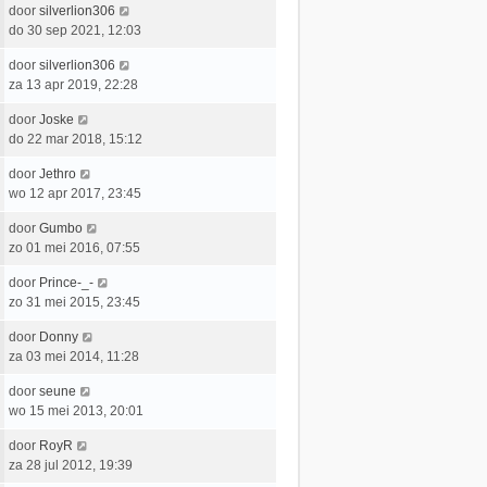
e
L
door
silverlion306
t
e
r
a
do 30 sep 2021, 12:03
s
b
i
a
t
e
c
L
door
silverlion306
t
e
r
h
a
za 13 apr 2019, 22:28
s
b
i
t
a
t
e
c
L
door
Joske
t
e
r
h
a
do 22 mar 2018, 15:12
s
b
i
t
a
t
e
c
L
door
Jethro
t
e
r
h
a
wo 12 apr 2017, 23:45
s
b
i
t
a
t
e
c
L
door
Gumbo
t
e
r
h
a
zo 01 mei 2016, 07:55
s
b
i
t
a
t
e
c
L
door
Prince-_-
t
e
r
h
a
zo 31 mei 2015, 23:45
s
b
i
t
a
t
e
c
L
door
Donny
t
e
r
h
a
za 03 mei 2014, 11:28
s
b
i
t
a
t
e
c
L
door
seune
t
e
r
h
a
wo 15 mei 2013, 20:01
s
b
i
t
a
t
e
c
L
door
RoyR
t
e
r
h
a
za 28 jul 2012, 19:39
s
b
i
t
a