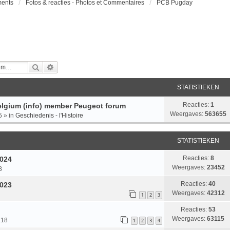
ments
Fotos & reacties - Photos et Commentaires
PCB Pugday
Zoek
Uitgebreid Zoeken
STATISTIEKEN
Reacties:
1
lgium (info) member Peugeot forum
Weergaves:
563655
5
» in
Geschiedenis - l'Histoire
STATISTIEKEN
Reacties:
8
2024
Weergaves:
23452
8
Reacties:
40
2023
Weergaves:
42312
1
2
3
Reacties:
53
Weergaves:
63115
:18
1
2
3
4