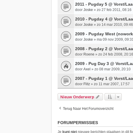
2011 - Pugday 5 @ Vorst/Laa
door
Joske
»
zo 27 feb 2011, 08:16
2010 - Pugday 4 @ Vorst/La
door
Joske
»
zo 14 mar 2010, 09:46
2009 - Pugday West (nowork
door
Joske
»
ma 09 nov 2009, 09:3
2008 - Pugday 2 @ Vorst/La
door
Roene
»
zo 24 feb 2008, 20:1
2009 - Pug Day 3 @ Vorst/La
door
Axel
»
zo 08 mar 2009, 20:10
2007 - Pugday 1 @ Vorst/Laa
door
Flitz
»
zo 11 mar 2007, 17:57
Nieuw Onderwerp
Terug Naar Het Forumoverzicht
FORUMPERMISSIES
Je
kunt niet
nieuwe berichten plaatsen in dit f