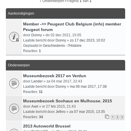
7 Onderwerpen • Pagina
1
Van
1
Aankondigingen
Member ->> Peugeot Club Belgium (info) member
Peugeot forum
door
Donny
» do 02 dec 2021, 15:05
Laatste bericht door
Donny
»
zo 17 dec 2023, 10:02
Geplaatst in
Geschiedenis - l'Histoire
Reacties:
1
Onderwerpen
Museumbezoek 2017 en Verdun
door
Lander
» za 04 mar 2017, 22:43
Laatste bericht door
Donny
»
ma 06 mar 2017, 17:38
Reacties:
11
Museumbezoek Sochaux en Mulhouse. 2015
door
Axel
» vr 27 feb 2015, 21:43
Laatste bericht door
Jethro
»
za 07 mar 2015, 13:35
Reacties:
34
1
2
3
2013 Autoworld Brussel