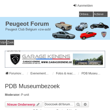
Aanmelden
Onbeantwoorde onderwerpen
Actieve onderwerpen
Peugeot Forum
Peugeot Club Belgium vzw-asbl
V&A
Zoek
ADVERTENTIE
Forumoverzicht
Evenementen - Evenements
Fotos & reacties - Photos et Commentaires
PDB Museumbezoek
PDB Museumbezoek
Moderator:
P-unit
Zoek
Uitgebreid Zo
Nieuw Onderwerp