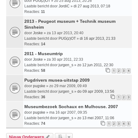
door
PUG(z)OT
» zo 25 aug 2013, 20:26
Laatste bericht door
JordiC
»
di 27 aug 2013, 07:18
Reacties:
11
2013 - Peugeot museum + Technik museum
Sinsheim
door
Joske
» za 13 apr 2013, 20:40
Laatste bericht door
PUG(z)OT
»
di 16 apr 2013, 21:33
Reacties:
14
2011 - Museumtrip
door
Joske
» za 30 apr 2011, 22:33
Laatste bericht door
jurgen_s
»
zo 12 jun 2011, 22:30
Reacties:
58
1
2
3
4
Pugdrivers musea-uitstap 2009
door
pugske
» zo 29 mar 2009, 09:49
Laatste bericht door
jurgen_s
»
do 09 apr 2009, 13:56
Reacties:
36
1
2
3
Museumbezoek Sochaux en Mulhouse. 2007
door
pugske
» ma 16 apr 2007, 09:35
Laatste bericht door
jurgen_s
»
zo 13 mei 2007, 11:06
Reacties:
74
1
2
3
4
5
Nieuw Onderwerp