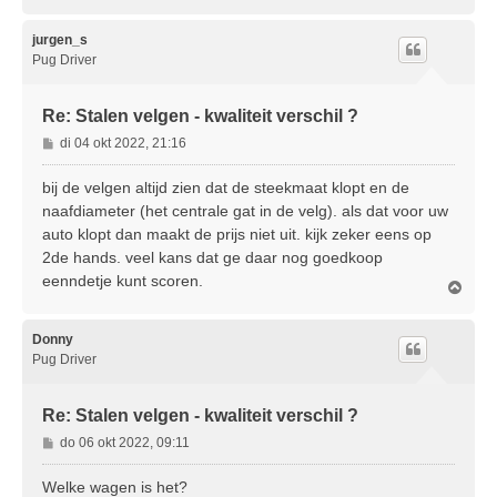
m
h
o
jurgen_s
o
Pug Driver
g
Re: Stalen velgen - kwaliteit verschil ?
B
di 04 okt 2022, 21:16
e
r
bij de velgen altijd zien dat de steekmaat klopt en de
i
naafdiameter (het centrale gat in de velg). als dat voor uw
c
auto klopt dan maakt de prijs niet uit. kijk zeker eens op
h
2de hands. veel kans dat ge daar nog goedkoop
t
eenndetje kunt scoren.
O
m
h
o
Donny
o
Pug Driver
g
Re: Stalen velgen - kwaliteit verschil ?
B
do 06 okt 2022, 09:11
e
r
Welke wagen is het?