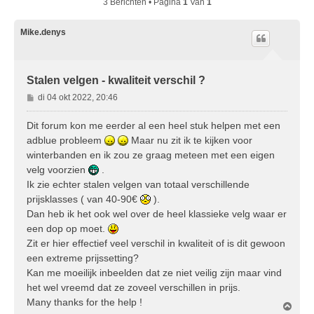
3 Berichten • Pagina
1
Van
1
Mike.denys
Stalen velgen - kwaliteit verschil ?
B
di 04 okt 2022, 20:46
e
r
Dit forum kon me eerder al een heel stuk helpen met een
i
adblue probleem
Maar nu zit ik te kijken voor
c
winterbanden en ik zou ze graag meteen met een eigen
h
velg voorzien
.
t
Ik zie echter stalen velgen van totaal verschillende
prijsklasses ( van 40-90€
).
Dan heb ik het ook wel over de heel klassieke velg waar er
een dop op moet.
Zit er hier effectief veel verschil in kwaliteit of is dit gewoon
een extreme prijssetting?
Kan me moeilijk inbeelden dat ze niet veilig zijn maar vind
het wel vreemd dat ze zoveel verschillen in prijs.
Many thanks for the help !
O