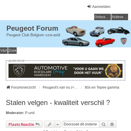
Aanmelden
Onbeantwoorde onderwerpen
Actieve onderwerpen
Peugeot Forum
Peugeot Club Belgium vzw-asbl
V&A
Zoek
ADVERTENTIE
Forumoverzicht
Peugeot's van nu (< 15 jaar) - Peugeot d'aujourd'hui (< 15 ans)
80x en Tepee gamma
Stalen velgen - kwaliteit verschil ?
Moderator:
P-unit
Zoek
Uitgebre
Plaats Reactie