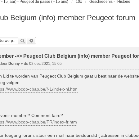
> 15 jaar) - Peugeot du passé (> 15 ans)
10x
Geschiedenis - l'Histoire
ub Belgium (info) member Peugeot forum
Zoek
Uitgebreid Zoeken
mber ->> Peugeot Club Belgium (info) member Peugeot fo
B
door
Donny
»
do 02 dec 2021, 15:05
e
 Lid te worden van Peugeot Club Belgium gaat u best naar de website
tleg volgen.
c
tps://www.bcop-cbap.be/NL/index-nl.htm
h
venir membre? Comment faire?
tps://www.bcop-cbap.be/FR/index-fr.htm
or toegang forum: stuur een mail naar bestuurslid ( adressen in clubbo