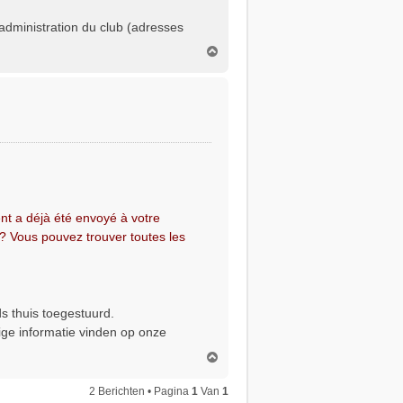
dministration du club (adresses
O
m
h
o
o
g
nt a déjà été envoyé à votre
? Vous pouvez trouver toutes les
ds thuis toegestuurd.
ige informatie vinden op onze
O
m
h
2 Berichten • Pagina
1
Van
1
o