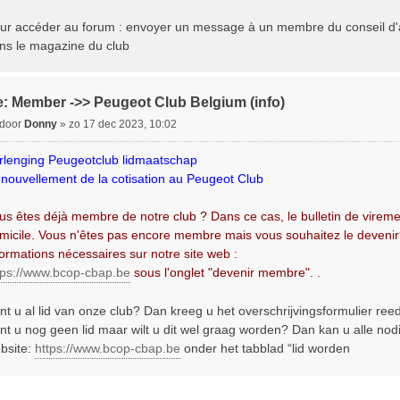
ur accéder au forum : envoyer un message à un membre du conseil d'a
ns le magazine du club
: Member ->> Peugeot Club Belgium (info)
B
door
Donny
»
zo 17 dec 2023, 10:02
e
rlenging Peugeotclub lidmaatschap
nouvellement de la cotisation au Peugeot Club
c
h
us êtes déjà membre de notre club ? Dans ce cas, le bulletin de vireme
micile. Vous n'êtes pas encore membre mais vous souhaitez le devenir
formations nécessaires sur notre site web :
tps://www.bcop-cbap.be
sous l'onglet "devenir membre". .
nt u al lid van onze club? Dan kreeg u het overschrijvingsformulier ree
nt u nog geen lid maar wilt u dit wel graag worden? Dan kan u alle nod
bsite:
https://www.bcop-cbap.be
onder het tabblad “lid worden