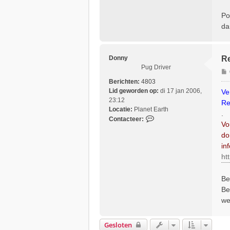
r
D
Po
o
da
n
n
y
Donny
Re
Pug Driver
Berichten:
4803
r
Lid geworden op:
di 17 jan 2006,
Ve
i
23:12
Re
Locatie:
Planet Earth
.
C
Contacteer:
Vo
t
o
do
n
in
t
a
ht
c
t
Be
e
Be
e
we
r
D
o
Gesloten
n