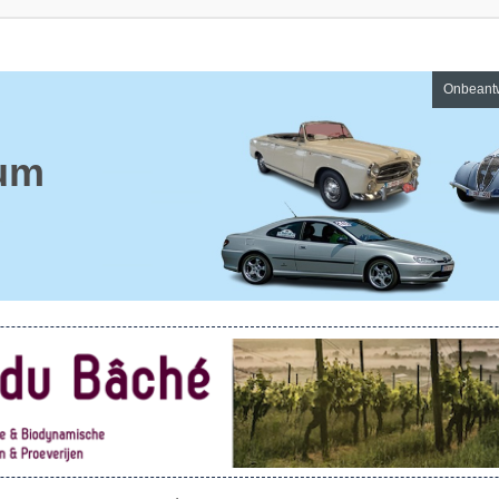
Onbeant
um