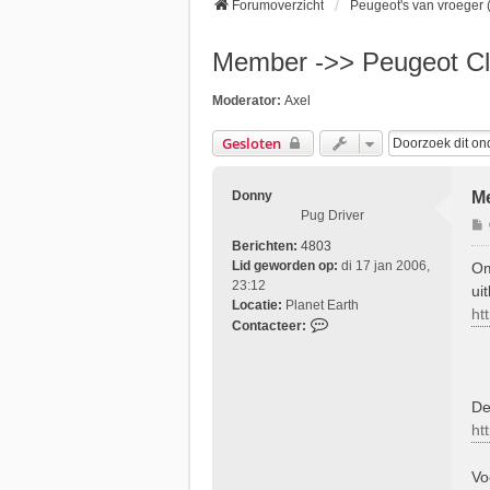
Forumoverzicht
Peugeot's van vroeger (
Member ->> Peugeot Cl
Moderator:
Axel
Gesloten
Donny
Me
Pug Driver
Berichten:
4803
r
Lid geworden op:
di 17 jan 2006,
Om
i
23:12
ui
Locatie:
Planet Earth
ht
C
Contacteer:
t
o
n
t
a
De
c
ht
t
e
Vo
e