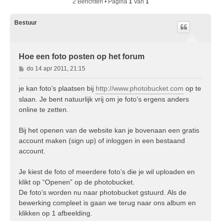
2 Berichten • Pagina
1
Van
1
Bestuur
Hoe een foto posten op het forum
B
do 14 apr 2011, 21:15
e
r
je kan foto’s plaatsen bij
http://www.photobucket.com
op te
i
slaan. Je bent natuurlijk vrij om je foto’s ergens anders
c
online te zetten.
h
t
Bij het openen van de website kan je bovenaan een gratis
account maken (sign up) of inloggen in een bestaand
account.
Je kiest de foto of meerdere foto’s die je wil uploaden en
klikt op “Openen” op de photobucket.
De foto’s worden nu naar photobucket gstuurd. Als de
bewerking compleet is gaan we terug naar ons album en
klikken op 1 afbeelding.