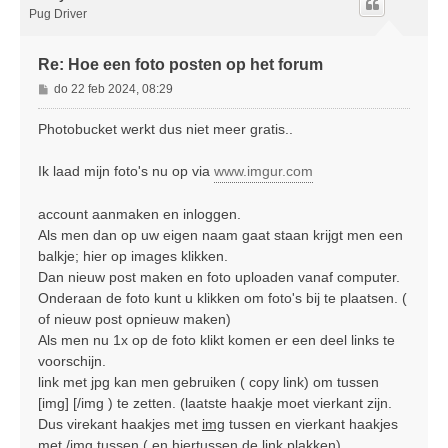
o
Pug Driver
g
Re: Hoe een foto posten op het forum
B
do 22 feb 2024, 08:29
e
r
Photobucket werkt dus niet meer gratis..
i
c
Ik laad mijn foto's nu op via
www.imgur.com
h
t
account aanmaken en inloggen.
Als men dan op uw eigen naam gaat staan krijgt men een
balkje; hier op images klikken.
Dan nieuw post maken en foto uploaden vanaf computer.
Onderaan de foto kunt u klikken om foto's bij te plaatsen. (
of nieuw post opnieuw maken)
Als men nu 1x op de foto klikt komen er een deel links te
voorschijn.
link met jpg kan men gebruiken ( copy link) om tussen
[img] [/img ) te zetten. (laatste haakje moet vierkant zijn.
Dus virekant haakjes met
img
tussen en vierkant haakjes
met
/img
tussen ( en hiertussen de link plakken)