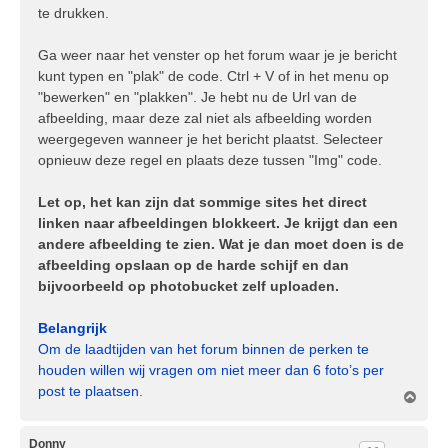
te drukken.
Ga weer naar het venster op het forum waar je je bericht
kunt typen en "plak" de code. Ctrl + V of in het menu op
"bewerken" en "plakken". Je hebt nu de Url van de
afbeelding, maar deze zal niet als afbeelding worden
weergegeven wanneer je het bericht plaatst. Selecteer
opnieuw deze regel en plaats deze tussen "Img" code.
Let op, het kan zijn dat sommige sites het direct
linken naar afbeeldingen blokkeert. Je krijgt dan een
andere afbeelding te zien. Wat je dan moet doen is de
afbeelding opslaan op de harde schijf en dan
bijvoorbeeld op photobucket zelf uploaden.
Belangrijk
Om de laadtijden van het forum binnen de perken te
houden willen wij vragen om niet meer dan 6 foto’s per
post te plaatsen.
O
m
h
o
Donny