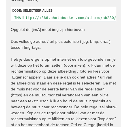
CODE:
SELECTEER ALLES
[IMA]http://i866.photobucket.com/albums/ab230/PugD
Opgelet de [imA] moet img zijn hierboven
Dus volledige adres / url plus extensie ( jpg, bmp, enz. )
tussen Img-tags.
Heb je dus ergens op het internet een foto gevonden en je
wilt deze op het forum zetten (doorlinken), klik dan met de
rechtermuisknop op deze afbeelding / foto en kies voor
"Eigenschappen". Daar zie je dan ook het adres / url van
de afbeelding staan en deze regel is te selecteren. Ga met
de muis net voor de eerste letter van die regel staan
(https) en de muiscursor zal veranderen van een pijltje
naar een tekstcursor. Klik en houd de muis ingedrukt en
beweeg de muis naar rechtsonder. De hele regel zal blauw
worden. Kopieer de regel door middel van er met de
rechtermuisknop op te klikken en te kiezen voor "kopiëren"
of op het toetsenbord de toetsen Ctrl en C tegelijkertijd in