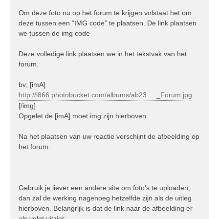
Om deze foto nu op het forum te krijgen volstaat het om
deze tussen een “IMG code” te plaatsen. De link plaatsen
we tussen de img code
Deze volledige link plaatsen we in het tekstvak van het
forum.
bv; [imA]
http://i866.photobucket.com/albums/ab23 ... _Forum.jpg
[/img]
Opgelet de [imA] moet img zijn hierboven
Na het plaatsen van uw reactie verschijnt de afbeelding op
het forum.
Gebruik je liever een andere site om foto's te uploaden,
dan zal de werking nagenoeg hetzelfde zijn als de uitleg
hierboven. Belangrijk is dat de link naar de afbeelding er
als volgt uitziet;