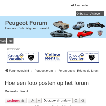
Aanmelden
Onbeantwoorde onderwerpen
Actieve onderwerpen
Peugeot Forum
Peugeot Club Belgium vzw-asbl
V&A
Zoek
ADVERTENTIE
Forumoverzicht
Peugeotforum
Forumregels - Régles du forum
Hoe een foto posten op het forum
Moderator:
P-unit
Zoek
Uitgebreid Zo
Gesloten