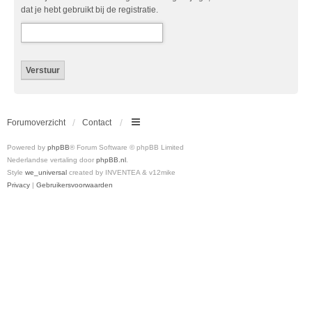
dat je hebt gebruikt bij de registratie.
Forumoverzicht
Contact
Powered by
phpBB
® Forum Software © phpBB Limited
Nederlandse vertaling door
phpBB.nl
.
Style
we_universal
created by INVENTEA & v12mike
Privacy
|
Gebruikersvoorwaarden