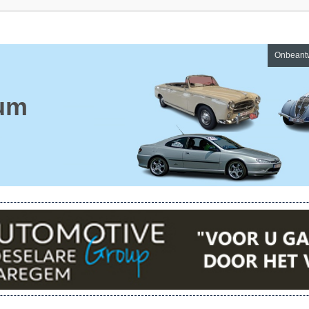
Onbeant
um