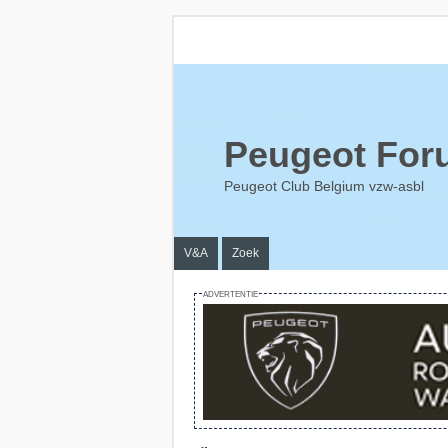
Peugeot For
Peugeot Club Belgium vzw-asbl
V&A
Zoek
ADVERTENTIE