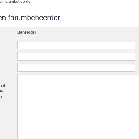
en forumbeheerder
en forumbeheerder
Beheerder
het
te
e-