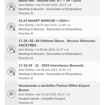
Beurs Ath - Bourse Ath: 6-7 -- 04 --2024
door
Donny
» ma 25 mar 2024, 16:12 » in
Meetings & Beurzen - Rencontres et d'Expositions
Reacties:
0
23-24 MAART MARCHE <-2024->
door
Donny
» do 07 mar 2024, 12:46 » in
Meetings & Beurzen - Rencontres et d'Expositions
Reacties:
0
17-18--02--24 Oldtimer Beurs - Bourse Vèhicules
ANCETRES
door
Donny
» di 06 feb 2024, 11:47 » in
Meetings & Beurzen - Rencontres et d'Expositions
Reacties:
0
17-18-19 - 11 - 2023 Interclasics Brussels
door
Donny
» ma 06 nov 2023, 19:41 » in
Meetings & Beurzen - Rencontres et d'Expositions
Reacties:
0
Vernieuwde e modellen Partner-Rifter-Expert-
Boxter
door
Donny
» wo 25 okt 2023, 08:27 » in
Peugeot nieuws - Actualités Peugeot
Reacties:
0