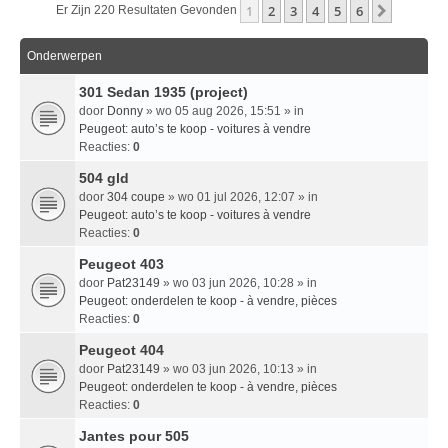
1
2
3
4
5
6
Volgend
Er Zijn 220 Resultaten Gevonden
Onderwerpen
301 Sedan 1935 (project)
door
Donny
» wo 05 aug 2026, 15:51 » in
Peugeot: auto’s te koop - voitures à vendre
Reacties:
0
504 gld
door
304 coupe
» wo 01 jul 2026, 12:07 » in
Peugeot: auto’s te koop - voitures à vendre
Reacties:
0
Peugeot 403
door
Pat23149
» wo 03 jun 2026, 10:28 » in
Peugeot: onderdelen te koop - à vendre, pièces
Reacties:
0
Peugeot 404
door
Pat23149
» wo 03 jun 2026, 10:13 » in
Peugeot: onderdelen te koop - à vendre, pièces
Reacties:
0
Jantes pour 505