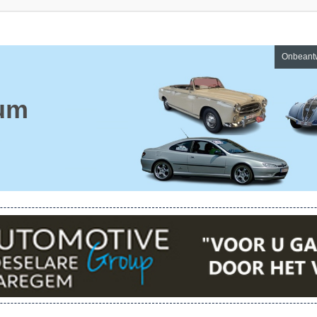
Onbeant
um