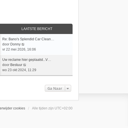
LAATSTE BERICHT
L
Re: Bano's Splendid Car Clean…
a
B
door
Donny
a
e
vr 22 mei 2026, 16:06
t
k
s
L
i
Uw reclame hier geplaatst...V…
t
a
j
B
door
Bestuur
e
a
k
e
wo 23 okt 2024, 11:29
b
t
l
k
e
s
a
i
r
t
a
j
Ga Naar
i
e
t
k
c
b
s
l
h
e
t
a
t
r
e
a
erwijder cookies
Alle tijden zijn
UTC+02:00
i
b
t
c
e
s
h
r
t
t
i
e