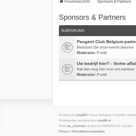
Forumoverzicht
Sponsors & Partners
Sponsors & Partners
SUBFORUMS
Peugeot Club Belgium partn
Bedrijven die onze events steunen
Moderator:
P-unit
Uw bedrijf hier? - Vortre affai
Kijk dan vlug hier voor ons aanbod.
Moderator:
P-unit
Powered by
phpBB
® Forum Software © phpBB Limited
Nederlandse vertaling door
phpBB.nl
.
Style
we_universal
created by INVENTEA & v12mike
Privacy
|
Gebruikersvoorwaarden